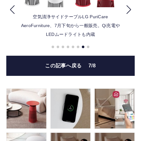
空気清浄サイドテーブルLG PuriCare
FOLLOW US
AeroFurniture、7月下旬から一般販売。Qi充電や
LEDムードライトも内蔵
この記事へ戻る
7/8