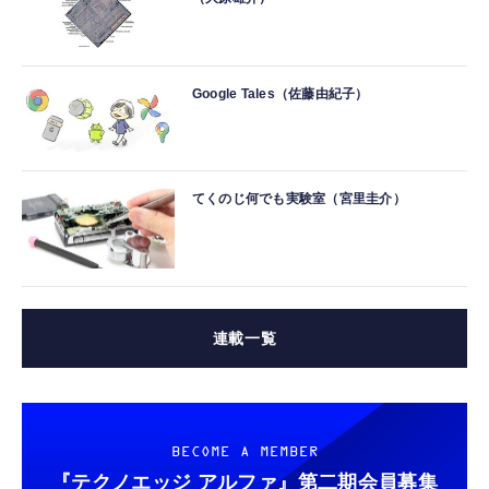
Google Tales（佐藤由紀子）
てくのじ何でも実験室（宮里圭介）
連載一覧
BECOME A MEMBER
『テクノエッジ アルファ』
第二期会員募集