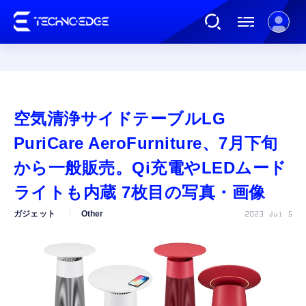
連載
空気清浄サイドテーブルLG
AI
PuriCare AeroFurniture、7月下旬
から一般販売。Qi充電やLEDムード
ガジェット
ライトも内蔵 7枚目の写真・画像
ガジェット
Other
2023 Jul 5
ゲーム
カルチャー
公式ストア