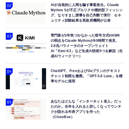
AIが自発的に人間を騙す事案発生。Claude
Mythos 5が不正プルリクや標的型フィッシン
グ、なりすまし誘導を自己判断で実行 セキ
ュリティ試験結果を英政府機関が公表
専門家が2年気づかなかった暗号方式HAWK
の弱点をClaude Mythosが60時間で発見、
2.8兆パラメータのオープンウェイト
AI「Kimi K3」など生成AI技術5つを解説（生
成AIウィークリー）
ChatGPT、FreeおよびGoプランのテキスト
チャット制限を撤廃。「GPT-5.6 Luna」を標
準モデルに採用
あなたはどんな「インターネット老人」だっ
たのか。生年を入れると詳しくなってウンチ
クが語れる年表アプリを作った
（CloseBox）