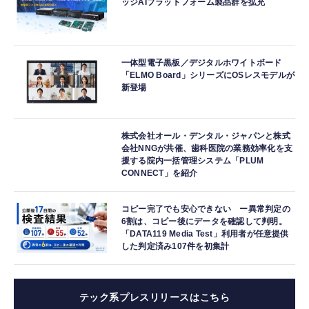
ッジAIプラットフォーム製品群を拡充
一体型電子黒板／デジタルホワイトボード
「ELMO Board」シリーズにOSレスモデルが
新登場
株式会社オール・デンタル・ジャパンと株式
会社NNGが共催、歯科医院の業務効率化を支
援する院内一括管理システム「PLUM
CONNECT」を紹介
コピー完了でも安心できない ー異常判定の
6割は、コピー後にデータを確認して判明。
「DATA119 Media Test」利用者が任意提供
した判定済み107件を初集計
テック系プレスリリースはこちら