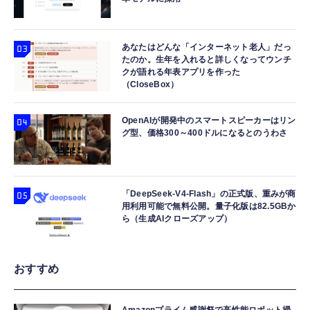
あなたはどんな「インターネット老人」だっ
たのか。生年を入れると詳しくなってウンチ
クが語れる年表アプリを作った
（CloseBox）
OpenAIが開発中のスマートスピーカーはリン
グ型、価格300～400ドルになるとのうわさ
「DeepSeek-V4-Flash」の正式版、重みが商
用利用可能で無料公開。量子化版は82.5GBか
ら（生成AIクローズアップ）
おすすめ