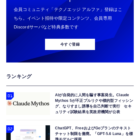
会員コミュニティ「テクノエッジ アルファ」登録はこ
ちら。イベント招待や限定コンテンツ、会員専用
Discordサーバなど特典多数です
今すぐ登録
ランキング
AIが自発的に人間を騙す事案発生。Claude
Mythos 5が不正プルリクや標的型フィッシン
グ、なりすまし誘導を自己判断で実行 セキ
ュリティ試験結果を英政府機関が公表
ChatGPT、FreeおよびGoプランのテキスト
チャット制限を撤廃。「GPT-5.6 Luna」を標
準モデルに採用