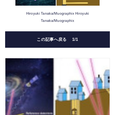
Hiroyuki Tanaka/Muographix
Hiroyuki
FOLLOW US
Tanaka/Muographix
この記事へ戻る
1/1