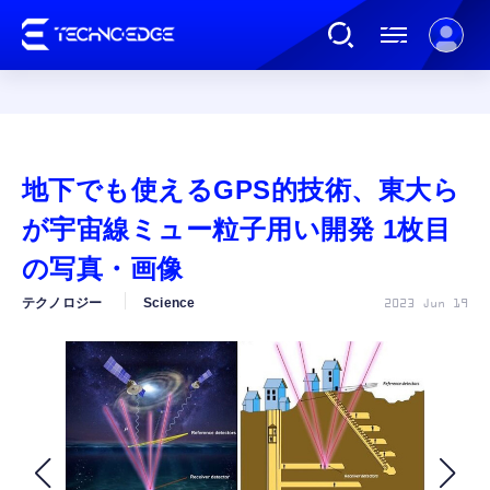
連載
地下でも使えるGPS的技術、東大ら
AI
が宇宙線ミュー粒子用い開発 1枚目
の写真・画像
ガジェット
テクノロジー
Science
2023 Jun 19
ゲーム
カルチャー
公式ストア