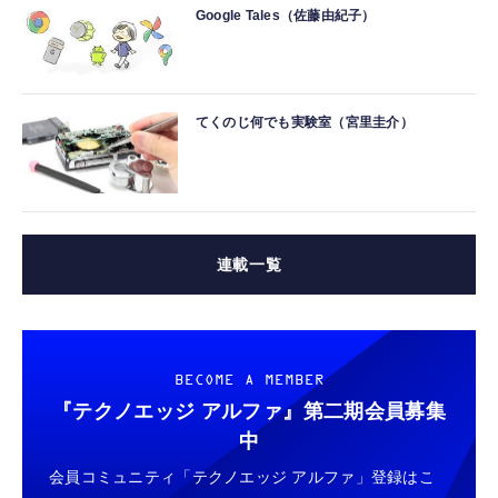
Google Tales（佐藤由紀子）
てくのじ何でも実験室（宮里圭介）
連載一覧
BECOME A MEMBER
『テクノエッジ アルファ』
第二期会員募集
中
会員コミュニティ「テクノエッジ アルファ」登録はこ