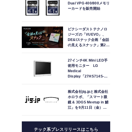
Dual VPG 400/800メモリ
ーカードを販売開始
ピクシーダストテクノロ
ジーズの「VUEVO」、
DE&Iスナック企画「会話
の見えるスナック」第2回
を開催。中途難聴の来店
者「数十年ぶりにスナッ
27インチ4K Mini LED手
クに戻れた」
術用モニター LG
Medical
Display「27HS714S-
W」の取り扱いを開始
株式会社jig.jpと株式会社
ホロラボ、「スマート眼
鏡 & 3DGS Meetup in 鯖
江」を9月11日（金）に
共同開催
テック系プレスリリースはこちら