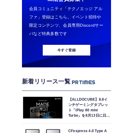
会員コミュニティ「テクノエッジ アル
ファ」登録はこちら。イベント招待や
限定コンテンツ、会員専用Discordサー
バなど特典多数です
今すぐ登録
新着リリース一覧
【ALLDOCUBE】8.8イ
ンチゲーミングタブレッ
ト「iPlay 80 mini
Turbo」を8月13日に日本
で世界最速発売
CFexpress 4.0 Type A