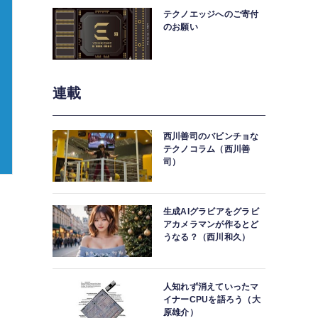
テクノエッジへのご寄付
のお願い
連載
西川善司のバビンチョな
テクノコラム（西川善
司）
生成AIグラビアをグラビ
アカメラマンが作るとど
うなる？（西川和久）
人知れず消えていったマ
イナーCPUを語ろう（大
原雄介）