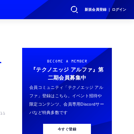
新規会員登録 ｜ ログイン
す
BECOME A MEMBER
『テクノエッジ アルファ』
第
二期会員募集中
会員コミュニティ「テクノエッジ アル
ファ」登録はこちら。イベント招待や
限定コンテンツ、会員専用Discordサー
バなど特典多数です
11
今すぐ登録