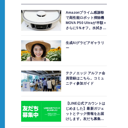
Amazonプライム感謝祭
で高性能ロボット掃除機
MOVA P50 Ultraが半額＋
さらに5％オフ。水拭きモ
ップ自動洗浄・乾燥まで
対応ハイエンドモデル
生成AIグラビアギャラリ
ー
テクノエッジ アルファ会
員登録はこちら。コミュ
ニティ参加ガイド
【LINE公式アカウントは
じめました】最新ガジェ
ットとテック情報をお届
けします。友だち募集
中。