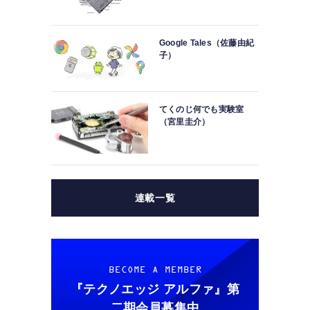
Google Tales（佐藤由紀
子）
てくのじ何でも実験室
（宮里圭介）
連載一覧
BECOME A MEMBER
『テクノエッジ アルファ』
第
二期会員募集中