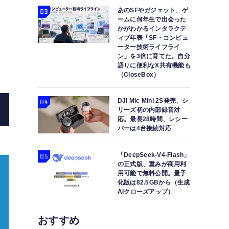
あのSFやガジェット、ゲ
ームに何年生で出会った
かがわかるインタラクテ
ィブ年表「SF・コンピュ
ーター技術ライフライ
ン」を3倍に育てた。自分
語りに便利なX共有機能も
Nastudio / Adobe Stock
（CloseBox）
DJI Mic Mini 2S発売、シ
リーズ初の内部録音対
応。最長28時間、レシー
バーは4台接続対応
「DeepSeek-V4-Flash」
の正式版、重みが商用利
用可能で無料公開。量子
化版は82.5GBから（生成
AIクローズアップ）
おすすめ