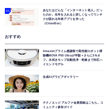
あなたはどんな「インターネット老人」だっ
たのか。生年を入れると詳しくなってウンチ
クが語れる年表アプリを作った
（CloseBox）
おすすめ
Amazonプライム感謝祭で高性能ロボット掃
除機MOVA P50 Ultraが半額＋さらに5％オ
フ。水拭きモップ自動洗浄・乾燥まで対応ハ
イエンドモデル
生成AIグラビアギャラリー
テクノエッジ アルファ会員登録はこちら。コ
ミュニティ参加ガイド