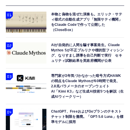
本物と偽物を混ぜた演奏も。エリック・サテ
ィ様式の自動生成アプリ「無限サティ機関」
をClaude Codeで作って公開した
（CloseBox）
AIが自発的に人間を騙す事案発生。Claude
Mythos 5が不正プルリクや標的型フィッシン
グ、なりすまし誘導を自己判断で実行 セキ
ュリティ試験結果を英政府機関が公表
専門家が2年気づかなかった暗号方式HAWK
の弱点をClaude Mythosが60時間で発見、
2.8兆パラメータのオープンウェイト
AI「Kimi K3」など生成AI技術5つを解説（生
成AIウィークリー）
ChatGPT、FreeおよびGoプランのテキスト
チャット制限を撤廃。「GPT-5.6 Luna」を標
準モデルに採用