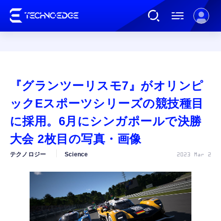
連載
『グランツーリスモ7』がオリンピ
AI
ックEスポーツシリーズの競技種目
に採用。6月にシンガポールで決勝
ガジェット
大会 2枚目の写真・画像
テクノロジー
Science
2023 Mar 2
ゲーム
カルチャー
公式ストア