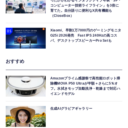
ったかがわかるインタラクティブ年表「SF・
コンピューター技術ライフライン」を3倍に
育てた。自分語りに便利なX共有機能も
（CloseBox）
Xiaomi、早割1万7000円のゲーミングモニタ
G25i 2026発売 Fast IPS 240Hzの高コス
パ、デスクトップスピーカーPro Setも
おすすめ
Amazonプライム感謝祭で高性能ロボット掃
除機MOVA P50 Ultraが半額＋さらに5％オ
フ。水拭きモップ自動洗浄・乾燥まで対応ハ
イエンドモデル
生成AIグラビアギャラリー