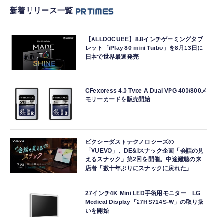
新着リリース一覧
【ALLDOCUBE】8.8インチゲーミングタブ
レット「iPlay 80 mini Turbo」を8月13日に
日本で世界最速発売
CFexpress 4.0 Type A Dual VPG 400/800メ
モリーカードを販売開始
ピクシーダストテクノロジーズの
「VUEVO」、DE&Iスナック企画「会話の見
えるスナック」第2回を開催。中途難聴の来
店者「数十年ぶりにスナックに戻れた」
27インチ4K Mini LED手術用モニター LG
Medical Display「27HS714S-W」の取り扱
いを開始