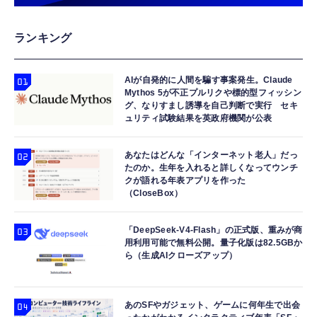
ランキング
AIが自発的に人間を騙す事案発生。Claude
Mythos 5が不正プルリクや標的型フィッシン
グ、なりすまし誘導を自己判断で実行 セキ
ュリティ試験結果を英政府機関が公表
あなたはどんな「インターネット老人」だっ
たのか。生年を入れると詳しくなってウンチ
クが語れる年表アプリを作った
（CloseBox）
「DeepSeek-V4-Flash」の正式版、重みが商
用利用可能で無料公開。量子化版は82.5GBか
ら（生成AIクローズアップ）
あのSFやガジェット、ゲームに何年生で出会