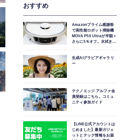
おすすめ
Amazonプライム感謝祭
で高性能ロボット掃除機
MOVA P50 Ultraが半額＋
さらに5％オフ。水拭きモ
ップ自動洗浄・乾燥まで
対応ハイエンドモデル
生成AIグラビアギャラリ
ー
テクノエッジ アルファ会
員登録はこちら。コミュ
ニティ参加ガイド
【LINE公式アカウントは
じめました】最新ガジェ
ットとテック情報をお届