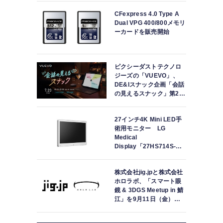
CFexpress 4.0 Type A
Dual VPG 400/800メモリ
ーカードを販売開始
ピクシーダストテクノロ
ジーズの「VUEVO」、
DE&Iスナック企画「会話
の見えるスナック」第2回
を開催。中途難聴の来店
者「数十年ぶりにスナッ
27インチ4K Mini LED手
クに戻れた」
術用モニター LG
Medical
Display「27HS714S-
W」の取り扱いを開始
株式会社jig.jpと株式会社
ホロラボ、「スマート眼
鏡 & 3DGS Meetup in 鯖
江」を9月11日（金）に
共同開催