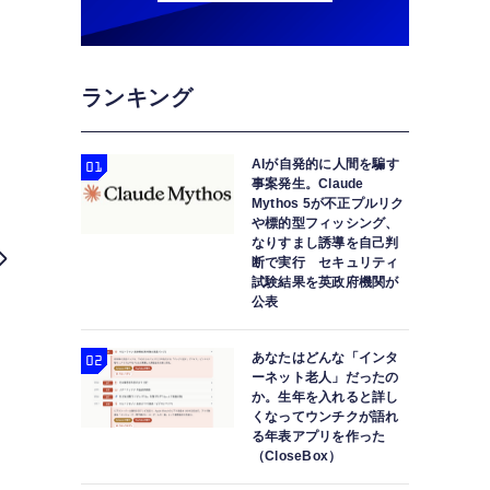
ランキング
AIが自発的に人間を騙す
事案発生。Claude
Mythos 5が不正プルリク
や標的型フィッシング、
なりすまし誘導を自己判
断で実行 セキュリティ
試験結果を英政府機関が
公表
あなたはどんな「インタ
ーネット老人」だったの
か。生年を入れると詳し
くなってウンチクが語れ
る年表アプリを作った
（CloseBox）
PlayStation VR2レビュー 『Horizon Call o