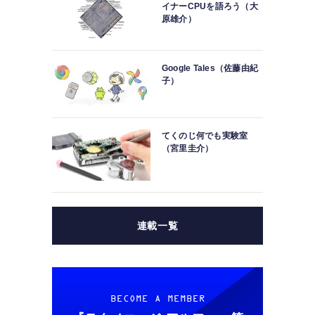
イナーCPUを語ろう（大
原雄介）
Google Tales（佐藤由紀
子）
てくのじ何でも実験室
（宮里圭介）
連載一覧
BECOME A MEMBER