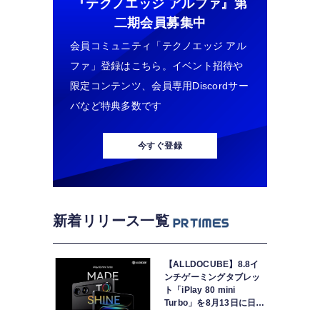
『テクノエッジ アルファ』
第
二期会員募集中
会員コミュニティ「テクノエッジ アル
ファ」登録はこちら。イベント招待や
限定コンテンツ、会員専用Discordサー
バなど特典多数です
今すぐ登録
新着リリース一覧
【ALLDOCUBE】8.8イ
ンチゲーミングタブレッ
ト「iPlay 80 mini
Turbo」を8月13日に日本
で世界最速発売