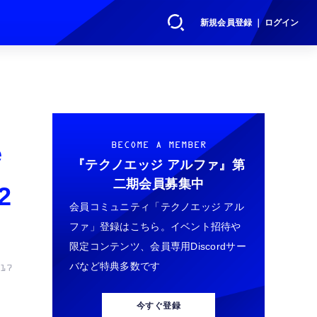
新規会員登録 ｜ ログイン
e
BECOME A MEMBER
『テクノエッジ アルファ』
第
二期会員募集中
2
会員コミュニティ「テクノエッジ アル
ファ」登録はこちら。イベント招待や
限定コンテンツ、会員専用Discordサー
バなど特典多数です
17
今すぐ登録