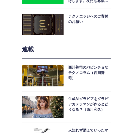
けします。友だち募集
中。
テクノエッジへのご寄付
のお願い
連載
西川善司のバビンチョな
テクノコラム（西川善
司）
生成AIグラビアをグラビ
アカメラマンが作るとど
うなる？（西川和久）
人知れず消えていったマ