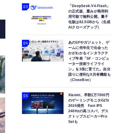
「DeepSeek-V4-Flash」
の正式版、重みが商用利
用可能で無料公開。量子
化版は82.5GBから（生成
AIクローズアップ）
あのSFやガジェット、ゲ
ームに何年生で出会った
かがわかるインタラクテ
ィブ年表「SF・コンピュ
ーター技術ライフライ
ン」を3倍に育てた。自分
語りに便利なX共有機能も
（CloseBox）
Xiaomi、早割1万7000円
のゲーミングモニタG25i
2026発売 Fast IPS
240Hzの高コスパ、デス
クトップスピーカーPro
Setも