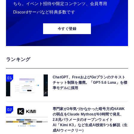
ちら。イベント招待や限定コンテンツ、会員専用
Discordサーバなど特典多数です
今すぐ登録
ランキング
ChatGPT、FreeおよびGoプランのテキスト
チャット制限を撤廃。「GPT-5.6 Luna」を標
準モデルに採用
専門家が2年気づかなかった暗号方式HAWK
の弱点をClaude Mythosが60時間で発見、
2.8兆パラメータのオープンウェイト
AI「Kimi K3」など生成AI技術5つを解説（生
成AIウィークリー）