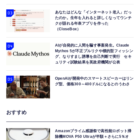
あなたはどんな「インターネット老人」だっ
たのか。生年を入れると詳しくなってウンチ
クが語れる年表アプリを作った
（CloseBox）
AIが自発的に人間を騙す事案発生。Claude
Mythos 5が不正プルリクや標的型フィッシン
グ、なりすまし誘導を自己判断で実行 セキ
ュリティ試験結果を英政府機関が公表
OpenAIが開発中のスマートスピーカーはリン
グ型、価格300～400ドルになるとのうわさ
おすすめ
Amazonプライム感謝祭で高性能ロボット掃
除機MOVA P50 Ultraが半額＋さらに5％オ