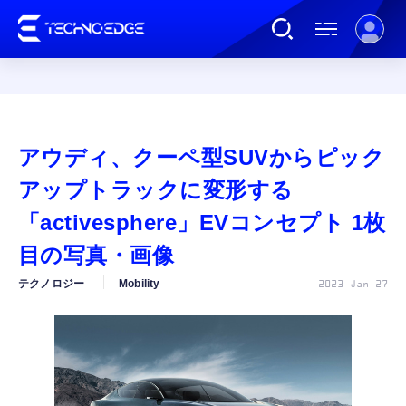
連載
アウディ、クーペ型SUVからピック
AI
アップトラックに変形する
「activesphere」EVコンセプト 1枚
ガジェット
目の写真・画像
テクノロジー
Mobility
2023 Jan 27
ゲーム
カルチャー
公式ストア