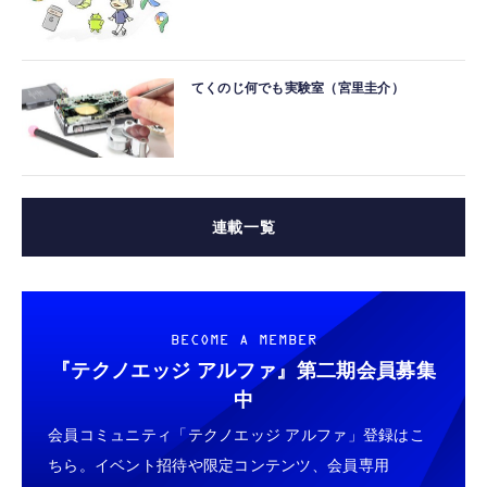
てくのじ何でも実験室（宮里圭介）
連載一覧
BECOME A MEMBER
『テクノエッジ アルファ』
第二期会員募集
中
会員コミュニティ「テクノエッジ アルファ」登録はこ
ちら。イベント招待や限定コンテンツ、会員専用