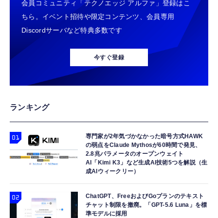
会員コミュニティ「テクノエッジ アルファ」登録はこ
ちら。イベント招待や限定コンテンツ、会員専用
Discordサーバなど特典多数です
今すぐ登録
ランキング
専門家が2年気づかなかった暗号方式HAWK
の弱点をClaude Mythosが60時間で発見、
2.8兆パラメータのオープンウェイト
AI「Kimi K3」など生成AI技術5つを解説（生
成AIウィークリー）
ChatGPT、FreeおよびGoプランのテキスト
チャット制限を撤廃。「GPT-5.6 Luna」を標
準モデルに採用