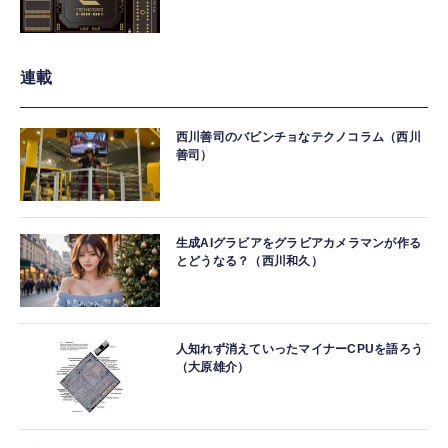
連載
西川善司のバビンチョなテクノコラム（西川
善司）
生成AIグラビアをグラビアカメラマンが作る
とどうなる？（西川和久）
人知れず消えていったマイナーCPUを語ろう
（大原雄介）