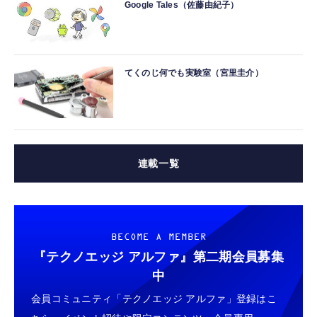
Google Tales（佐藤由紀子）
てくのじ何でも実験室（宮里圭介）
連載一覧
BECOME A MEMBER
『テクノエッジ アルファ』
第二期会員募集
中
会員コミュニティ「テクノエッジ アルファ」登録はこ