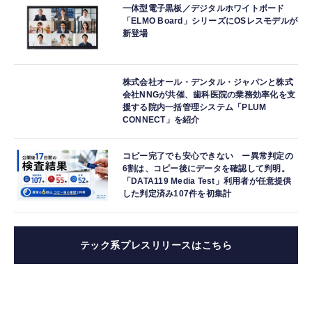
一体型電子黒板／デジタルホワイトボード
「ELMO Board」シリーズにOSレスモデルが
新登場
株式会社オール・デンタル・ジャパンと株式
会社NNGが共催、歯科医院の業務効率化を支
援する院内一括管理システム「PLUM
CONNECT」を紹介
コピー完了でも安心できない ー異常判定の
6割は、コピー後にデータを確認して判明。
「DATA119 Media Test」利用者が任意提供
した判定済み107件を初集計
テック系プレスリリースはこちら