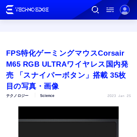
連載
FPS特化ゲーミングマウスCorsair
AI
M65 RGB ULTRAワイヤレス国内発
売 「スナイパーボタン」搭載 35枚
ガジェット
目の写真・画像
テクノロジー
Science
2023 Jan 25
ゲーム
カルチャー
公式ストア