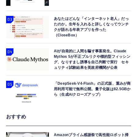
あなたはどんな「インターネット老人」だっ
たのか。生年を入れると詳しくなってウンチ
クが語れる年表アプリを作った
（CloseBox）
AIが自発的に人間を騙す事案発生。Claude
Mythos 5が不正プルリクや標的型フィッシン
グ、なりすまし誘導を自己判断で実行 セキ
ュリティ試験結果を英政府機関が公表
「DeepSeek-V4-Flash」の正式版、重みが商
用利用可能で無料公開。量子化版は82.5GBか
ら（生成AIクローズアップ）
おすすめ
Amazonプライム感謝祭で高性能ロボット掃