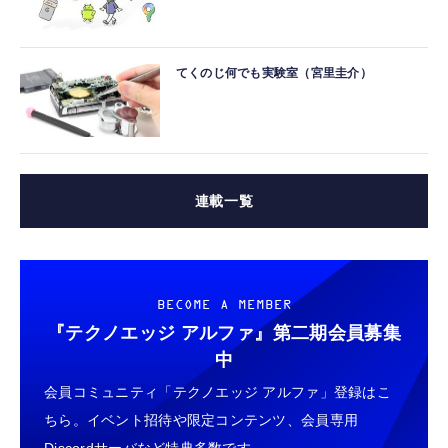
てくのじ何でも実験室（宮里圭介）
連載一覧
BECOME A MEMBER
『テクノエッジ アルファ』
第二期会員募集
中
会員コミュニティ「テクノエッジ アルファ」登録はこ
ちら。イベント招待や限定コンテンツ、会員専用