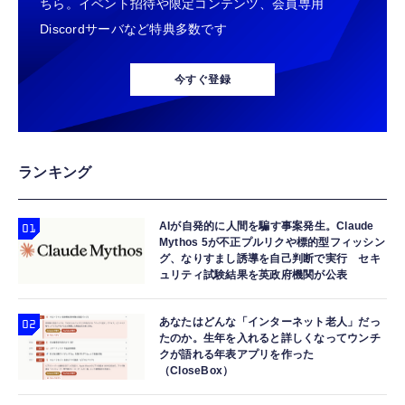
ちら。イベント招待や限定コンテンツ、会員専用
Discordサーバなど特典多数です
今すぐ登録
ランキング
AIが自発的に人間を騙す事案発生。Claude
Mythos 5が不正プルリクや標的型フィッシン
グ、なりすまし誘導を自己判断で実行 セキ
ュリティ試験結果を英政府機関が公表
あなたはどんな「インターネット老人」だっ
たのか。生年を入れると詳しくなってウンチ
クが語れる年表アプリを作った
（CloseBox）