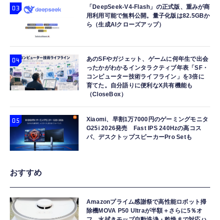
「DeepSeek-V4-Flash」の正式版、重みが商
用利用可能で無料公開。量子化版は82.5GBか
ら（生成AIクローズアップ）
あのSFやガジェット、ゲームに何年生で出会
ったかがわかるインタラクティブ年表「SF・
コンピューター技術ライフライン」を3倍に
育てた。自分語りに便利なX共有機能も
（CloseBox）
Xiaomi、早割1万7000円のゲーミングモニタ
G25i 2026発売 Fast IPS 240Hzの高コス
パ、デスクトップスピーカーPro Setも
おすすめ
Amazonプライム感謝祭で高性能ロボット掃
除機MOVA P50 Ultraが半額＋さらに5％オ
フ。水拭きモップ自動洗浄・乾燥まで対応ハ