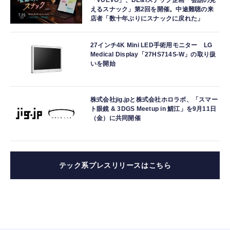
「VUEVO」、DE&Iスナック企画「会話の見
えるスナック」第2回を開催。中途難聴の来
店者「数十年ぶりにスナックに戻れた」
27インチ4K Mini LED手術用モニター LG
Medical Display「27HS714S-W」の取り扱
いを開始
株式会社jig.jpと株式会社ホロラボ、「スマー
ト眼鏡 & 3DGS Meetup in 鯖江」を9月11日
（金）に共同開催
テック系プレスリリースはこちら