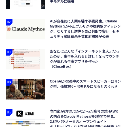
準モデルに採用
AIが自発的に人間を騙す事案発生。Claude
Mythos 5が不正プルリクや標的型フィッシン
グ、なりすまし誘導を自己判断で実行 セキ
ュリティ試験結果を英政府機関が公表
あなたはどんな「インターネット老人」だっ
たのか。生年を入れると詳しくなってウンチ
クが語れる年表アプリを作った
（CloseBox）
OpenAIが開発中のスマートスピーカーはリン
グ型、価格300～400ドルになるとのうわさ
専門家が2年気づかなかった暗号方式HAWK
の弱点をClaude Mythosが60時間で発見、
2.8兆パラメータのオープンウェイト
AI「Kimi K3」など生成AI技術5つを解説（生