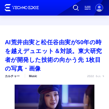
連載
AI荒井由実と松任谷由実が50年の時
AI
を越えデュエット＆対談。東大研究
者が開発した技術の向かう先 1枚目
ガジェット
の写真・画像
カルチャー
Music
2022 Oct 4
ゲーム
カルチャー
公式ストア