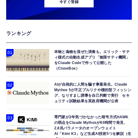
今すぐ登録
ランキング
本物と偽物を混ぜた演奏も。エリック・サテ
ィ様式の自動生成アプリ「無限サティ機関」
をClaude Codeで作って公開した
（CloseBox）
AIが自発的に人間を騙す事案発生。Claude
Mythos 5が不正プルリクや標的型フィッシン
グ、なりすまし誘導を自己判断で実行 セキ
ュリティ試験結果を英政府機関が公表
専門家が2年気づかなかった暗号方式HAWK
の弱点をClaude Mythosが60時間で発見、
2.8兆パラメータのオープンウェイト
AI「Kimi K3」など生成AI技術5つを解説（生