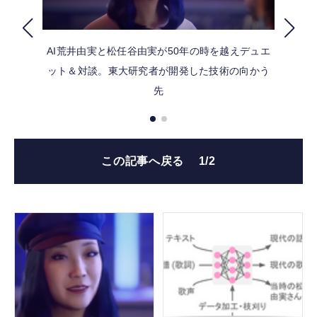
FOLLOW US
AI荒井由実と松任谷由実が50年の時を越えデュエ
ット＆対談。東大研究者が開発した技術の向かう
先
この記事へ戻る
1/2