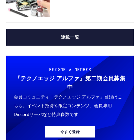
連載一覧
BECOME A MEMBER
『テクノエッジ アルファ』
第二期会員募集
中
会員コミュニティ「テクノエッジ アルファ」登録はこ
ちら。イベント招待や限定コンテンツ、会員専用
Discordサーバなど特典多数です
今すぐ登録