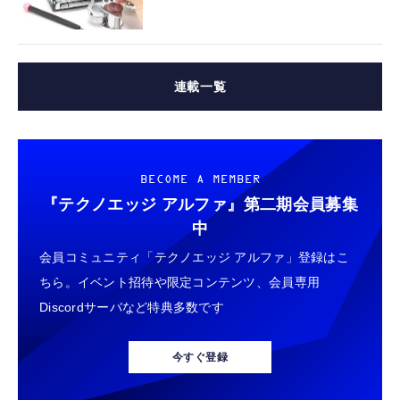
連載一覧
BECOME A MEMBER
『テクノエッジ アルファ』
第二期会員募集
中
会員コミュニティ「テクノエッジ アルファ」登録はこ
ちら。イベント招待や限定コンテンツ、会員専用
Discordサーバなど特典多数です
今すぐ登録