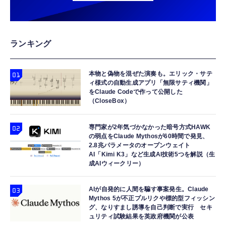
ランキング
本物と偽物を混ぜた演奏も。エリック・サテ
ィ様式の自動生成アプリ「無限サティ機関」
をClaude Codeで作って公開した
（CloseBox）
専門家が2年気づかなかった暗号方式HAWK
の弱点をClaude Mythosが60時間で発見、
2.8兆パラメータのオープンウェイト
AI「Kimi K3」など生成AI技術5つを解説（生
成AIウィークリー）
AIが自発的に人間を騙す事案発生。Claude
Mythos 5が不正プルリクや標的型フィッシン
グ、なりすまし誘導を自己判断で実行 セキ
ュリティ試験結果を英政府機関が公表