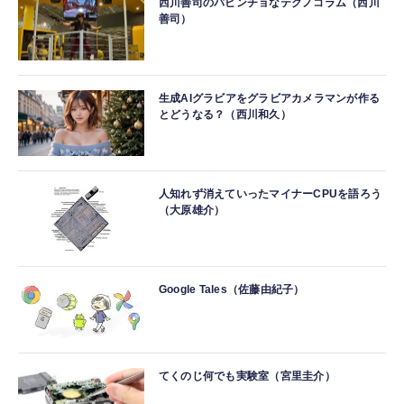
西川善司のバビンチョなテクノコラム（西川
善司）
生成AIグラビアをグラビアカメラマンが作る
とどうなる？（西川和久）
人知れず消えていったマイナーCPUを語ろう
（大原雄介）
Google Tales（佐藤由紀子）
てくのじ何でも実験室（宮里圭介）