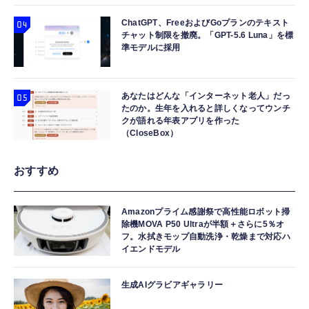
ChatGPT、FreeおよびGoプランのテキスト
チャット制限を撤廃。「GPT-5.6 Luna」を標
準モデルに採用
あなたはどんな「インターネット老人」だっ
たのか。生年を入れると詳しくなってウンチ
クが語れる年表アプリを作った
（CloseBox）
おすすめ
Amazonプライム感謝祭で高性能ロボット掃
除機MOVA P50 Ultraが半額＋さらに5％オ
フ。水拭きモップ自動洗浄・乾燥まで対応ハ
イエンドモデル
生成AIグラビアギャラリー