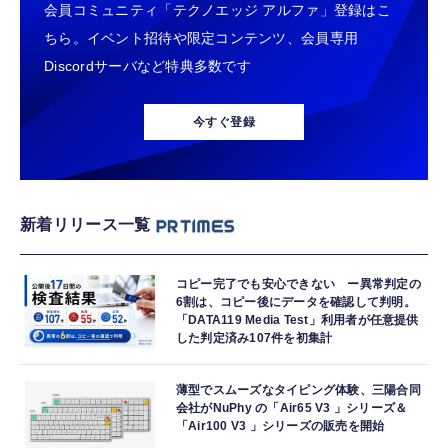
会員コミュニティ「テクノエッジ アルファ」登録はこ
ちら。イベント招待や限定コンテンツ、会員専用
Discordサーバなど特典多数です
今すぐ登録
新着リリース一覧
コピー完了でも安心できない ー異常判定の
6割は、コピー後にデータを確認して判明。
「DATA119 Media Test」利用者が任意提供
した判定済み107件を初集計
薄型でスムーズなタイピング体験、三陽合同
会社がNuPhy の「Air65 V3 」シリーズ＆
「Air100 V3 」シリーズの販売を開始