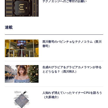
テクノエッジへのご寄付のお願い
連載
西川善司のバビンチョなテクノコラム（西川
善司）
生成AIグラビアをグラビアカメラマンが作る
とどうなる？（西川和久）
人知れず消えていったマイナーCPUを語ろう
（大原雄介）