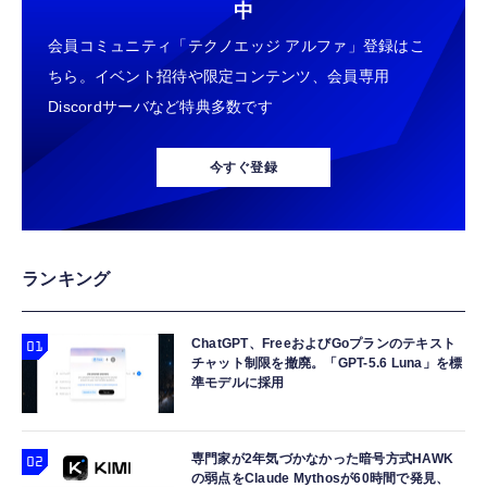
中
会員コミュニティ「テクノエッジ アルファ」登録はこ
ちら。イベント招待や限定コンテンツ、会員専用
Discordサーバなど特典多数です
今すぐ登録
ランキング
ChatGPT、FreeおよびGoプランのテキスト
チャット制限を撤廃。「GPT-5.6 Luna」を標
準モデルに採用
専門家が2年気づかなかった暗号方式HAWK
の弱点をClaude Mythosが60時間で発見、