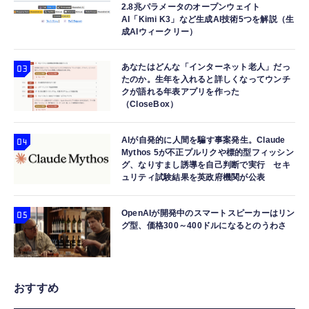
2.8兆パラメータのオープンウェイト
AI「Kimi K3」など生成AI技術5つを解説（生
成AIウィークリー）
あなたはどんな「インターネット老人」だっ
たのか。生年を入れると詳しくなってウンチ
クが語れる年表アプリを作った
（CloseBox）
AIが自発的に人間を騙す事案発生。Claude
Mythos 5が不正プルリクや標的型フィッシン
グ、なりすまし誘導を自己判断で実行 セキ
ュリティ試験結果を英政府機関が公表
OpenAIが開発中のスマートスピーカーはリン
グ型、価格300～400ドルになるとのうわさ
おすすめ