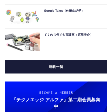
Google Tales（佐藤由紀子）
てくのじ何でも実験室（宮里圭介）
連載一覧
BECOME A MEMBER
『テクノエッジ アルファ』
第二期会員募集
中