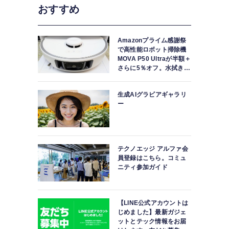
おすすめ
Amazonプライム感謝祭
で高性能ロボット掃除機
MOVA P50 Ultraが半額＋
さらに5％オフ。水拭きモ
ップ自動洗浄・乾燥まで
対応ハイエンドモデル
生成AIグラビアギャラリ
ー
テクノエッジ アルファ会
員登録はこちら。コミュ
ニティ参加ガイド
【LINE公式アカウントは
じめました】最新ガジェ
ットとテック情報をお届