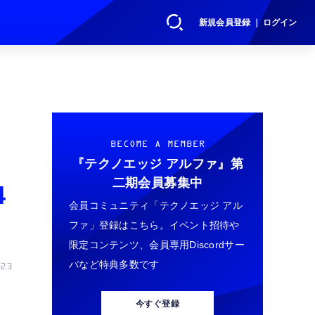
新規会員登録 ｜ ログイン
BECOME A MEMBER
『テクノエッジ アルファ』
第
二期会員募集中
4
会員コミュニティ「テクノエッジ アル
ファ」登録はこちら。イベント招待や
限定コンテンツ、会員専用Discordサー
バなど特典多数です
23
今すぐ登録