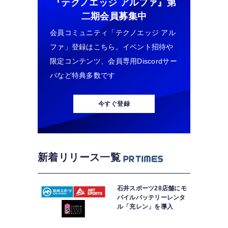
『テクノエッジ アルファ』
第
二期会員募集中
会員コミュニティ「テクノエッジ アル
ファ」登録はこちら。イベント招待や
限定コンテンツ、会員専用Discordサー
バなど特典多数です
今すぐ登録
新着リリース一覧
石井スポーツ28店舗にモ
バイルバッテリーレンタ
ル「充レン」を導入