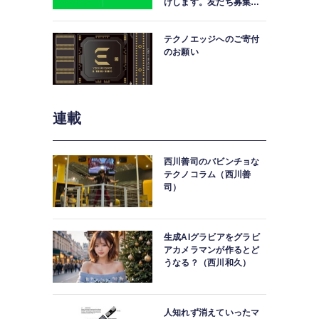
けします。友だち募集
中。
テクノエッジへのご寄付
のお願い
連載
西川善司のバビンチョな
テクノコラム（西川善
司）
生成AIグラビアをグラビ
アカメラマンが作るとど
うなる？（西川和久）
人知れず消えていったマ