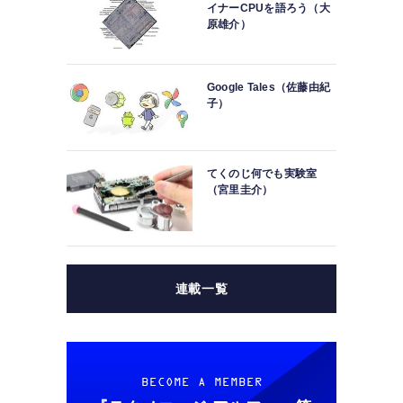
イナーCPUを語ろう（大
原雄介）
Google Tales（佐藤由紀
子）
てくのじ何でも実験室
（宮里圭介）
連載一覧
BECOME A MEMBER