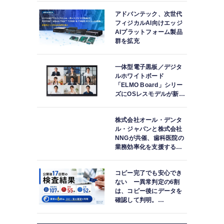
アドバンテック、次世代
フィジカルAI向けエッジ
AIプラットフォーム製品
群を拡充
一体型電子黒板／デジタ
ルホワイトボード
「ELMO Board」シリー
ズにOSレスモデルが新登
場
株式会社オール・デンタ
ル・ジャパンと株式会社
NNGが共催、歯科医院の
業務効率化を支援する院
内一括管理システム
「PLUM CONNECT」を
コピー完了でも安心でき
紹介
ない ー異常判定の6割
は、コピー後にデータを
確認して判明。
「DATA119 Media
Test」利用者が任意提供