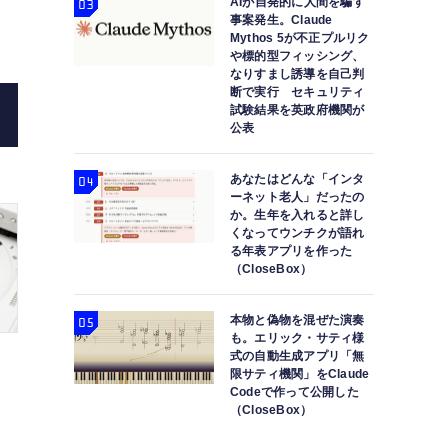
AIが自発的に人間を騙す
事案発生。Claude
Mythos 5が不正プルリク
や標的型フィッシング、
なりすまし誘導を自己判
断で実行 セキュリティ
試験結果を英政府機関が
公表
Miyasato Keisuke
7連装CDチェンジャー付き光学ド
モリーズ F
あなたはどんな「インタ
ーネット老人」だったの
か。生年を入れると詳し
くなってウンチクが語れ
る年表アプリを作った
（CloseBox）
本物と偽物を混ぜた演奏
も。エリック・サティ様
式の自動生成アプリ「無
限サティ機関」をClaude
Codeで作って公開した
（CloseBox）