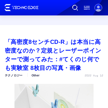
連載
「高密度8センチCD-R」は本当に高
AI
密度なのか？定規とレーザーポイン
ターで測ってみた：#てくのじ何で
ガジェット
も実験室 8枚目の写真・画像
テクノロジー
Other
2022 Aug 12
ゲーム
カルチャー
公式ストア