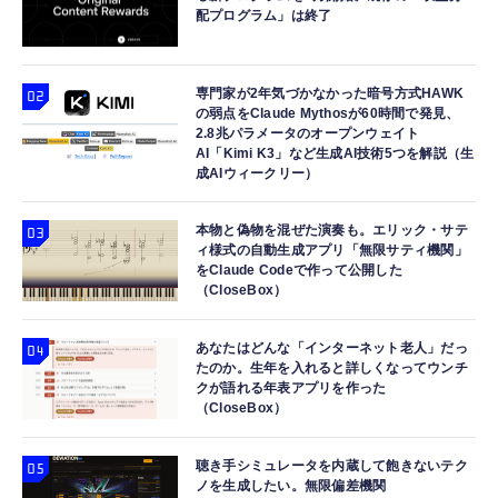
配プログラム」は終了
専門家が2年気づかなかった暗号方式HAWK
の弱点をClaude Mythosが60時間で発見、
2.8兆パラメータのオープンウェイト
AI「Kimi K3」など生成AI技術5つを解説（生
成AIウィークリー）
本物と偽物を混ぜた演奏も。エリック・サテ
ィ様式の自動生成アプリ「無限サティ機関」
をClaude Codeで作って公開した
（CloseBox）
あなたはどんな「インターネット老人」だっ
たのか。生年を入れると詳しくなってウンチ
クが語れる年表アプリを作った
（CloseBox）
聴き手シミュレータを内蔵して飽きないテク
ノを生成したい。無限偏差機関