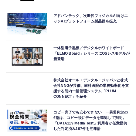
アドバンテック、次世代フィジカルAI向けエ
ッジAIプラットフォーム製品群を拡充
一体型電子黒板／デジタルホワイトボード
「ELMO Board」シリーズにOSレスモデルが
新登場
株式会社オール・デンタル・ジャパンと株式
会社NNGが共催、歯科医院の業務効率化を支
援する院内一括管理システム「PLUM
CONNECT」を紹介
コピー完了でも安心できない ー異常判定の
6割は、コピー後にデータを確認して判明。
「DATA119 Media Test」利用者が任意提供
した判定済み107件を初集計