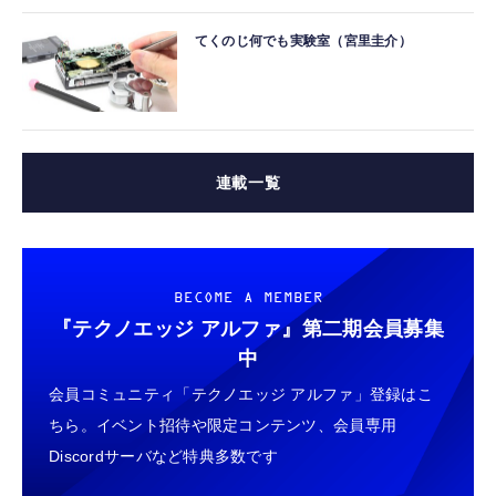
てくのじ何でも実験室（宮里圭介）
連載一覧
BECOME A MEMBER
『テクノエッジ アルファ』
第二期会員募集
中
会員コミュニティ「テクノエッジ アルファ」登録はこ
ちら。イベント招待や限定コンテンツ、会員専用
Discordサーバなど特典多数です