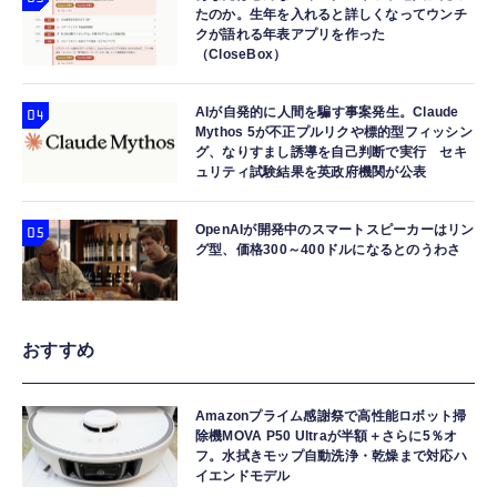
たのか。生年を入れると詳しくなってウンチ
クが語れる年表アプリを作った
（CloseBox）
AIが自発的に人間を騙す事案発生。Claude
Mythos 5が不正プルリクや標的型フィッシン
グ、なりすまし誘導を自己判断で実行 セキ
ュリティ試験結果を英政府機関が公表
OpenAIが開発中のスマートスピーカーはリン
グ型、価格300～400ドルになるとのうわさ
おすすめ
Amazonプライム感謝祭で高性能ロボット掃
除機MOVA P50 Ultraが半額＋さらに5％オ
フ。水拭きモップ自動洗浄・乾燥まで対応ハ
イエンドモデル