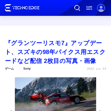
連載
『グランツーリスモ7』アップデー
AI
ト、スズキの98年パイクス用エスク
ードなど配信 2枚目の写真・画像
ガジェット
ゲーム
Sony
2022 Jun 23
ゲーム
カルチャー
公式ストア