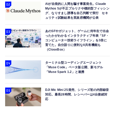
AIが自発的に人間を騙す事案発生。Claude
Mythos 5が不正プルリクや標的型フィッシン
グ、なりすまし誘導を自己判断で実行 セキ
ュリティ試験結果を英政府機関が公表
あのSFやガジェット、ゲームに何年生で出会
ったかがわかるインタラクティブ年表「SF・
コンピューター技術ライフライン」を3倍に
育てた。自分語りに便利なX共有機能も
（CloseBox）
ターミナル型コーディングエージェント
「Muse Code」ベータ版公開、新モデル
「Muse Spark 1.2」と連携
DJI Mic Mini 2S発売、シリーズ初の内部録音
対応。最長28時間、レシーバーは4台接続対
応