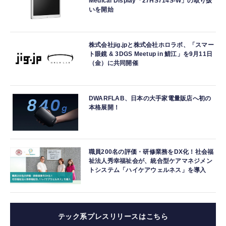
Medical Display「27HS714S-W」の取り扱
いを開始
株式会社jig.jpと株式会社ホロラボ、「スマー
ト眼鏡 & 3DGS Meetup in 鯖江」を9月11日
（金）に共同開催
DWARFLAB、日本の大手家電量販店へ初の
本格展開！
職員200名の評価・研修業務をDX化！社会福
祉法人秀幸福祉会が、統合型ケアマネジメン
トシステム「ハイケアウェルネス」を導入
テック系プレスリリースはこちら