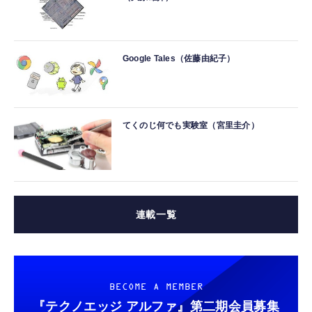
Google Tales（佐藤由紀子）
てくのじ何でも実験室（宮里圭介）
連載一覧
BECOME A MEMBER
『テクノエッジ アルファ』
第二期会員募集