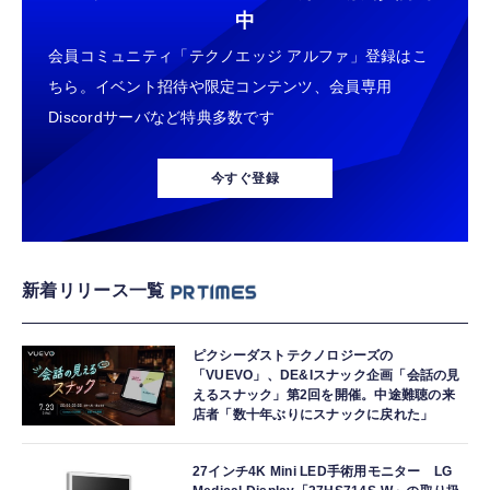
中
会員コミュニティ「テクノエッジ アルファ」登録はこ
ちら。イベント招待や限定コンテンツ、会員専用
Discordサーバなど特典多数です
今すぐ登録
新着リリース一覧
ピクシーダストテクノロジーズの
「VUEVO」、DE&Iスナック企画「会話の見
えるスナック」第2回を開催。中途難聴の来
店者「数十年ぶりにスナックに戻れた」
27インチ4K Mini LED手術用モニター LG