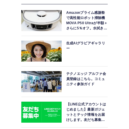
Amazonプライム感謝祭
で高性能ロボット掃除機
MOVA P50 Ultraが半額＋
さらに5％オフ。水拭きモ
ップ自動洗浄・乾燥まで
対応ハイエンドモデル
生成AIグラビアギャラリ
ー
テクノエッジ アルファ会
員登録はこちら。コミュ
ニティ参加ガイド
【LINE公式アカウントは
じめました】最新ガジェ
ットとテック情報をお届
けします。友だち募集
中。