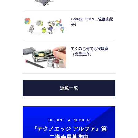
Google Tales（佐藤由紀
子）
てくのじ何でも実験室
（宮里圭介）
連載一覧
BECOME A MEMBER
『テクノエッジ アルファ』
第
二期会員募集中