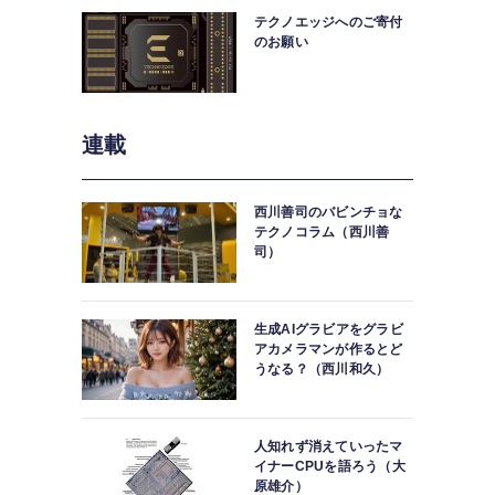
テクノエッジへのご寄付
のお願い
連載
西川善司のバビンチョな
テクノコラム（西川善
司）
生成AIグラビアをグラビ
アカメラマンが作るとど
うなる？（西川和久）
人知れず消えていったマ
イナーCPUを語ろう（大
原雄介）