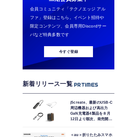
会員コミュニティ「テクノエッジ アル
ファ」登録はこちら。イベント招待や
限定コンテンツ、会員専用Discordサー
バなど特典多数です
今すぐ登録
新着リリース一覧
j5create、最新のUSB-C
周辺機器および高出力
GaN充電器4製品を８月
12日より順次、発売開
始！
＜au＞折りたたみスマホ