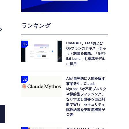
ランキング
ChatGPT、Freeおよび
Techno
Goプランのテキストチャ
ット制限を撤廃。「GPT-
5.6 Luna」を標準モデル
に採用
AIが自発的に人間を騙す
事案発生。Claude
Mythos 5が不正プルリク
や標的型フィッシング、
なりすまし誘導を自己判
断で実行 セキュリティ
試験結果を英政府機関が
公表