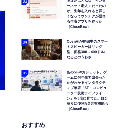
あなたはどんな「インタ
ーネット老人」だったの
か。生年を入れると詳し
くなってウンチクが語れ
る年表アプリを作った
（CloseBox）
OpenAIが開発中のスマー
トスピーカーはリング
型、価格300～400ドルに
なるとのうわさ
あのSFやガジェット、ゲ
ームに何年生で出会った
かがわかるインタラクテ
ィブ年表「SF・コンピュ
ーター技術ライフライ
ン」を3倍に育てた。自分
語りに便利なX共有機能も
（CloseBox）
おすすめ