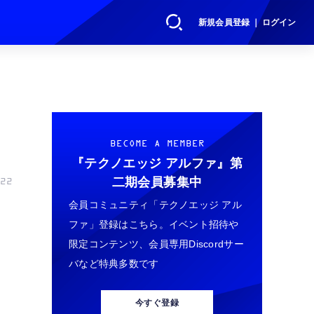
新規会員登録 ｜ ログイン
BECOME A MEMBER
『テクノエッジ アルファ』
第
二期会員募集中
22
会員コミュニティ「テクノエッジ アル
ファ」登録はこちら。イベント招待や
限定コンテンツ、会員専用Discordサー
バなど特典多数です
今すぐ登録