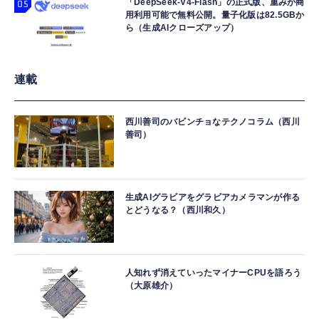
「DeepSeek-V4-Flash」の正式版、重みが商
用利用可能で無料公開。量子化版は82.5GBか
ら（生成AIクローズアップ）
連載
西川善司のバビンチョなテクノコラム（西川
善司）
生成AIグラビアをグラビアカメラマンが作る
とどうなる？（西川和久）
人知れず消えていったマイナーCPUを語ろう
（大原雄介）