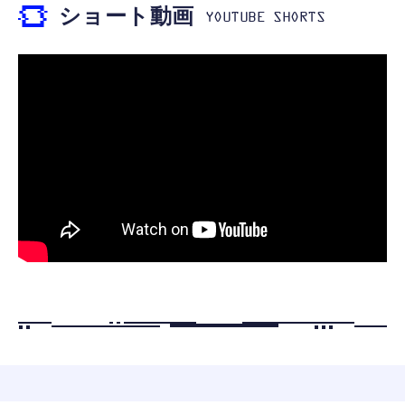
￥999
ショート動画
【ペットロボット 】lopeto AI robot チャー
寝ホン 睡眠用イヤホン 寝ながら 痛くない 超
ジングベース付き ロペット 充電ベース付き
軽量2.8g ASMR推薦 ワイヤレス
感情成長型 AI搭載 ペットロボット コミュニ
Bluetooth6.1 柔軟性高 安眠 仕事 ブルー
ケーションロボット 性格育成 会話 ジェスチ
￥55,782
ャー認識 タッチセンサー ペット級ファー あ
￥2,682
たたかな触り心地 着せ替え可能 アプリ連携
Gemini