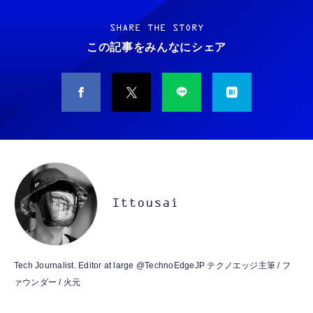
霊界コミュニケーションロボット BAKETAN
耐久性】 有線イヤホン マイク付き HiFi音質
WARASHI ばけたん ワラシ 改 KAI
ノイズ低減 重低音 遅延なし
SHARE THE STORY
￥5,400
この記事をみんなにシェア
￥949
CASIO Moflin(モフリン）シルバー PE-
タイプc 寝ホンイヤホン 寝ホン type-c 有線
M10SR AIペット（コミュニケーションロボッ
睡眠用イヤホン 【音質強化バージョン
ト）
iPhone 15/16/17対応】横向きに寝ると耳が圧
迫されない ソフトシリコンで柔らかい 超軽量
￥53,900
￥2,199
超小型 外部ノイズ遮断 音質良い リモコン マ
イク付き 安眠 仕事 勉強 通勤通学最適（黑-
CASIO Moflin(モフリン）ゴールドPE-
typec）
Lightning to 3.5mm イヤホンジャック 変換
M10GD AIペット（コミュニケーションロボ
MFi認証 【ハイレゾ音質】 内蔵DAC 遅延な
ット）
Ittousai
し 48ビット/96KHz 音量調節対応
￥53,900
￥999
霊界コミュニケーションロボット BAKETAN
【HIFI音質】iphone イヤホンジャック ライ
Tech Journalist. Editor at large @TechnoEdgeJP テクノエッジ主筆 / フ
WARASHI ばけたん ワラシ 桃 MOMO
トニング イヤホン 変換 MFI認証 4極 内蔵
ァウンダー / 火元
DAC 遅延なし 音量調節/音楽
￥5,400