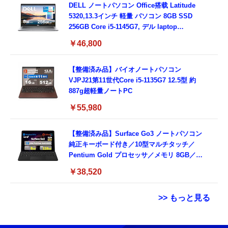
DELL ノートパソコン Office搭载 Latitude
5320,13.3インチ 軽量 パソコン 8GB SSD
256GB Core i5-1145G7, デル laptop
windows 11,中古 ノートPC 日本語キーボー
￥46,800
ド付き (整備済み品)
【整備済み品】バイオノートパソコン
VJPJ21第11世代Core i5-1135G7 12.5型 約
887g超軽量ノートPC
￥55,980
【整備済み品】Surface Go3 ノートパソコン
純正キーボード付き／10型マルチタッチ／
Pentium Gold プロセッサ／メモリ 8GB／
SSD 128GB／Windows11 Office／WiFi-6
￥38,520
Bluetooth5.0／USB-C／1080p顔認証カメラ
>> もっと見る
Grithope イヤホン タイプC【2026新モデル