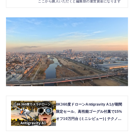
8K360度ドローンAntigravity A1が期間
限定セール、高性能ゴーグル付属で15%
オフ10万円台 (ミニレビュー) | テクノエ
ッジ TechnoEdge