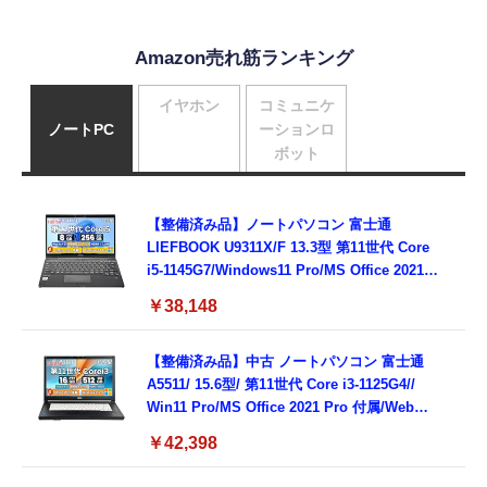
Amazon売れ筋ランキング
イヤホン
コミュニケ
ノートPC
ーションロ
ボット
【整備済み品】ノートパソコン 富士通
LIEFBOOK U9311X/F 13.3型 第11世代 Core
i5-1145G7/Windows11 Pro/MS Office 2021搭
載/Webカメラ/Wifi・Bluetooth・HDMI・
￥38,148
Type-C/360度回転対応/有線静音マウス付
属/180日保証(タッチスクリーン/メモリ
8GB,SSD256GB)
【整備済み品】中古 ノートパソコン 富士通
A5511/ 15.6型/ 第11世代 Core i3-1125G4//
Win11 Pro/MS Office 2021 Pro 付属/Webカ
メラ/DVD/豊富な接続端子 (HDMI, VGA, USB
￥42,398
3.0)/ 有線静音マウス付属/ 180日保証（メモリ
16GB,SSD512GB）