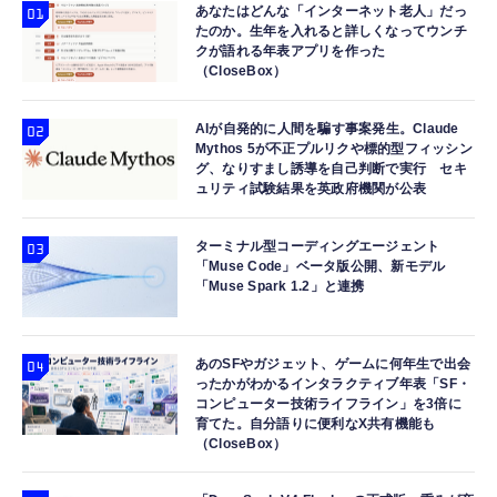
あなたはどんな「インターネット老人」だっ
たのか。生年を入れると詳しくなってウンチ
クが語れる年表アプリを作った
（CloseBox）
AIが自発的に人間を騙す事案発生。Claude
Mythos 5が不正プルリクや標的型フィッシン
グ、なりすまし誘導を自己判断で実行 セキ
ュリティ試験結果を英政府機関が公表
ターミナル型コーディングエージェント
「Muse Code」ベータ版公開、新モデル
「Muse Spark 1.2」と連携
あのSFやガジェット、ゲームに何年生で出会
ったかがわかるインタラクティブ年表「SF・
コンピューター技術ライフライン」を3倍に
育てた。自分語りに便利なX共有機能も
（CloseBox）