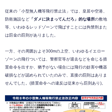
従来の「小型無人機等飛行禁止法」では、皇居や空港、
防衛施設など
「ダメに決まってんだろ」的な場所
の敷地
等、いわゆるレッドゾーンで飛ばすことには拘禁刑また
は罰金の罰則がありました。
一方、その周囲およそ300mの上空、いわゆるイエロー
ゾーンの飛行ついては、警察官等が退去などを命じる措
置命令を出すか、猶予がない場合には飛行の妨害や機器
破損などが認められていたのみで、直接の罰則はありま
せんでした。(措置命令への違反は従来から罰則あり)。