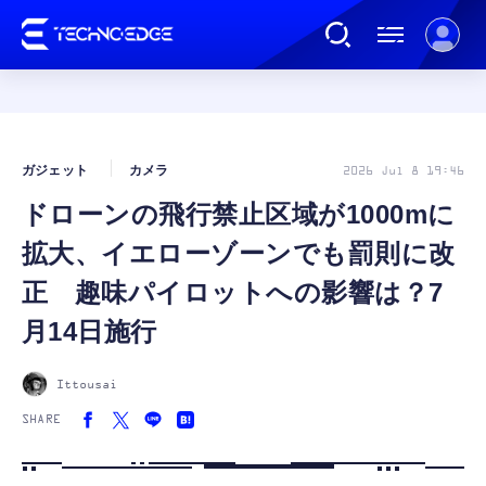
連載
ガジェット
カメラ
2026 Jul 8 19:46
ドローンの飛行禁止区域が1000mに
AI
拡大、イエローゾーンでも罰則に改
ガジェット
正 趣味パイロットへの影響は？7
月14日施行
ゲーム
Ittousai
カルチャー
SHARE
公式ストア