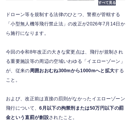
ドローン等を規制する法律のひとつ、警察が管轄する
「小型無人機等飛行禁止法」の改正が2026年7月14日か
ら施行になります。
今回の令和8年改正の大きな変更点は、飛行が規制され
る重要施設等の周辺の空域いわゆる「イエローゾーン」
が、従来の
周囲おおむね300mから1000mへと拡大
する
こと。
および、改正前は直接の罰則がなかったイエローゾーン
飛行について、
6月以下の拘禁刑または50万円以下の罰
金という直罰が創設
されたこと。