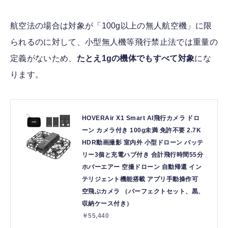
航空法の場合は対象が「100g以上の無人航空機」に限
られるのに対して、小型無人機等飛行禁止法では重量の
定義がないため、
たとえ1gの機体でもすべて対象
にな
ります。
HOVERAir X1 Smart AI飛行カメラ ドロ
ーン カメラ付き 100g未満 免許不要 2.7K
HDR動画撮影 室内外 小型ドローン バッテ
リー3個と充電ハブ付き 合計飛行時間55分
ホバーエアー 空撮ドローン 自動帰還 イン
テリジェント機能搭載 アプリ手動操作可
空飛ぶカメラ （パーフェクトセット、黒、
収納ケース付き）
￥55,440