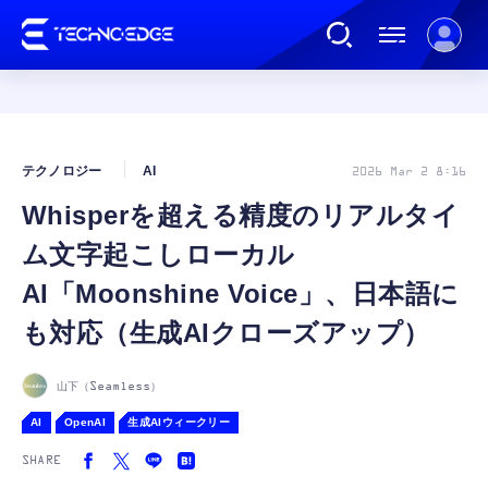
連載
テクノロジー
AI
2026 Mar 2 8:16
Whisperを超える精度のリアルタイ
AI
ム文字起こしローカル
ガジェット
AI「Moonshine Voice」、日本語に
も対応（生成AIクローズアップ）
ゲーム
山下（Seamless）
カルチャー
AI
OpenAI
生成AIウィークリー
SHARE
公式ストア