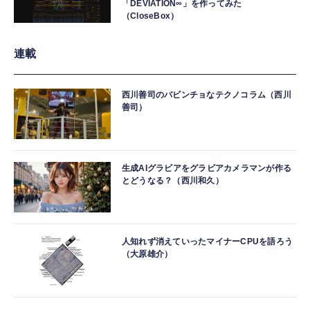
「DEVIATION∞」を作ってみた
（CloseBox）
連載
西川善司のバビンチョなテクノコラム（西川
善司）
生成AIグラビアをグラビアカメラマンが作る
とどうなる？（西川和久）
人知れず消えていったマイナーCPUを語ろう
（大原雄介）