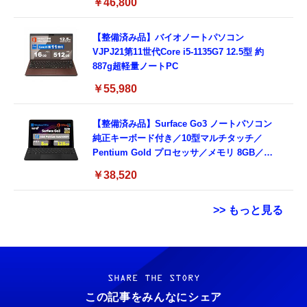
￥46,800
ド付き (整備済み品)
【整備済み品】バイオノートパソコン
VJPJ21第11世代Core i5-1135G7 12.5型 約
887g超軽量ノートPC
￥55,980
【整備済み品】Surface Go3 ノートパソコン
純正キーボード付き／10型マルチタッチ／
Pentium Gold プロセッサ／メモリ 8GB／
SSD 128GB／Windows11 Office／WiFi-6
￥38,520
Bluetooth5.0／USB-C／1080p顔認証カメラ
>> もっと見る
Grithope イヤホン タイプC【2026新モデル
霊界コミュニケーションロボット BAKETAN
耐久性】 有線イヤホン マイク付き HiFi音質
WARASHI ばけたん ワラシ 改 KAI
ノイズ低減 重低音 遅延なし
SHARE THE STORY
￥5,400
この記事をみんなにシェア
￥949