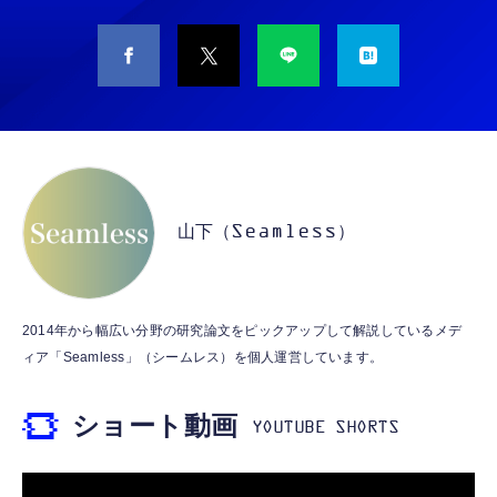
CASIO Moflin(モフリン）シルバー PE-
タイプc 寝ホンイヤホン 寝ホン type-c 有線
M10SR AIペット（コミュニケーションロボッ
睡眠用イヤホン 【音質強化バージョン
ト）
iPhone 15/16/17対応】横向きに寝ると耳が圧
迫されない ソフトシリコンで柔らかい 超軽量
￥53,900
￥2,199
超小型 外部ノイズ遮断 音質良い リモコン マ
イク付き 安眠 仕事 勉強 通勤通学最適（黑-
CASIO Moflin(モフリン）ゴールドPE-
typec）
Lightning to 3.5mm イヤホンジャック 変換
M10GD AIペット（コミュニケーションロボ
MFi認証 【ハイレゾ音質】 内蔵DAC 遅延な
ット）
山下（Seamless）
し 48ビット/96KHz 音量調節対応
￥53,900
￥999
霊界コミュニケーションロボット BAKETAN
【HIFI音質】iphone イヤホンジャック ライ
2014年から幅広い分野の研究論文をピックアップして解説しているメデ
WARASHI ばけたん ワラシ 桃 MOMO
トニング イヤホン 変換 MFI認証 4極 内蔵
ィア「Seamless」（シームレス）を個人運営しています。
DAC 遅延なし 音量調節/音楽
￥5,400
￥999
ショート動画
【ペットロボット 】lopeto AI robot チャー
寝ホン 睡眠用イヤホン 寝ながら 痛くない 超
ジングベース付き ロペット 充電ベース付き
軽量2.8g ASMR推薦 ワイヤレス
感情成長型 AI搭載 ペットロボット コミュニ