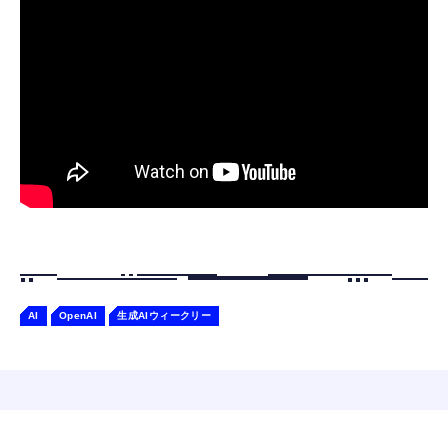
Bluetooth6.1 柔軟性高 安眠 仕事 ブルー
ケーションロボット 性格育成 会話 ジェスチ
￥55,782
ャー認識 タッチセンサー ペット級ファー あ
￥2,682
たたかな触り心地 着せ替え可能 アプリ連携
Gemini
AI
OpenAI
生成AIウィークリー