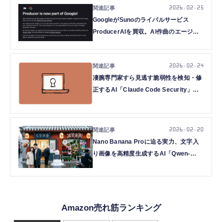
2026.02.25
GoogleがSunoのライバルサービス
ProducerAIを買収。AI作曲のエージェ
ント化が進む中、明らかになったLyria
3との関係とその実力（CloseBox）
2026.02.24
凄腕専門家すら見逃す脆弱性を検知・修
正するAI「Claude Code Security」登
場。セキュリティ大手は株価下落（生成
AIクローズアップ）
2026.02.20
Nano Banana Proに迫る実力、文字入
り画像を高精度生成するAI「Qwen-
Image-2.0」、GPT-5.2やGemini 3.0
Proとやり合える軽量AI「Step 3.5
Flash」など生成AI技術5つを解説（生成
AIウィークリー）
Amazon売れ筋ランキング