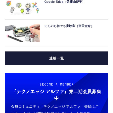
Google Tales（佐藤由紀子）
てくのじ何でも実験室（宮里圭介）
連載一覧
BECOME A MEMBER
『テクノエッジ アルファ』
第二期会員募集
中
会員コミュニティ「テクノエッジ アルファ」登録はこ