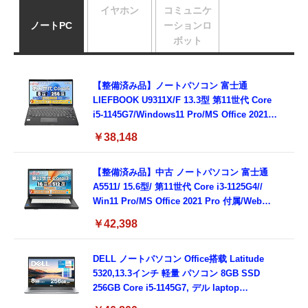
イヤホン
コミュニケ
ノートPC
ーションロ
ボット
【整備済み品】ノートパソコン 富士通
LIEFBOOK U9311X/F 13.3型 第11世代 Core
i5-1145G7/Windows11 Pro/MS Office 2021搭
載/Webカメラ/Wifi・Bluetooth・HDMI・
￥38,148
Type-C/360度回転対応/有線静音マウス付
属/180日保証(タッチスクリーン/メモリ
8GB,SSD256GB)
【整備済み品】中古 ノートパソコン 富士通
A5511/ 15.6型/ 第11世代 Core i3-1125G4//
Win11 Pro/MS Office 2021 Pro 付属/Webカ
メラ/DVD/豊富な接続端子 (HDMI, VGA, USB
￥42,398
3.0)/ 有線静音マウス付属/ 180日保証（メモリ
16GB,SSD512GB）
DELL ノートパソコン Office搭载 Latitude
5320,13.3インチ 軽量 パソコン 8GB SSD
256GB Core i5-1145G7, デル laptop
windows 11,中古 ノートPC 日本語キーボー