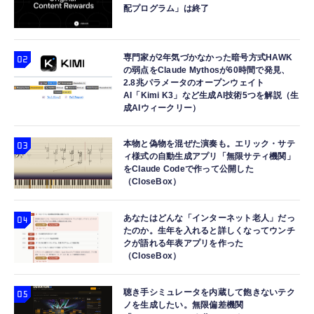
配プログラム」は終了
専門家が2年気づかなかった暗号方式HAWK
の弱点をClaude Mythosが60時間で発見、
2.8兆パラメータのオープンウェイト
AI「Kimi K3」など生成AI技術5つを解説（生
成AIウィークリー）
本物と偽物を混ぜた演奏も。エリック・サテ
ィ様式の自動生成アプリ「無限サティ機関」
をClaude Codeで作って公開した
（CloseBox）
あなたはどんな「インターネット老人」だっ
たのか。生年を入れると詳しくなってウンチ
クが語れる年表アプリを作った
（CloseBox）
聴き手シミュレータを内蔵して飽きないテク
ノを生成したい。無限偏差機関