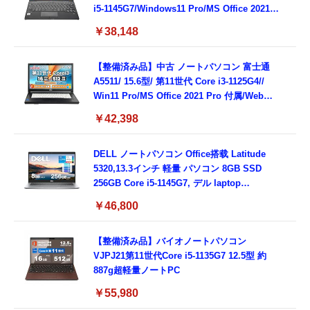
i5-1145G7/Windows11 Pro/MS Office 2021搭
載/Webカメラ/Wifi・Bluetooth・HDMI・
￥38,148
Type-C/360度回転対応/有線静音マウス付
属/180日保証(タッチスクリーン/メモリ
8GB,SSD256GB)
【整備済み品】中古 ノートパソコン 富士通
A5511/ 15.6型/ 第11世代 Core i3-1125G4//
Win11 Pro/MS Office 2021 Pro 付属/Webカ
メラ/DVD/豊富な接続端子 (HDMI, VGA, USB
￥42,398
3.0)/ 有線静音マウス付属/ 180日保証（メモリ
16GB,SSD512GB）
DELL ノートパソコン Office搭载 Latitude
5320,13.3インチ 軽量 パソコン 8GB SSD
256GB Core i5-1145G7, デル laptop
windows 11,中古 ノートPC 日本語キーボー
￥46,800
ド付き (整備済み品)
【整備済み品】バイオノートパソコン
VJPJ21第11世代Core i5-1135G7 12.5型 約
887g超軽量ノートPC
￥55,980