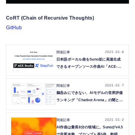
CoRT (Chain of Recursive Thoughts)
GitHub
2025.05.8
日本語ボーカル曲をSuno並に高速生成
できるオープンソース作曲AI「ACE-
Step」が自分のPCでビュンビュン、
Macでも動くのだ（CloseBox）
2025.05.7
鵜呑みにできない、AIモデルの世界評価
ランキング「Chatbot Arena」の闇と幻
想 不公平を解き明かす（生成AIクロー
ズアップ）
2025.05.2
AI作曲は最長8分の領域に。Sunoがv4.5
で音質改善、プロンプト長5倍、歌唱力