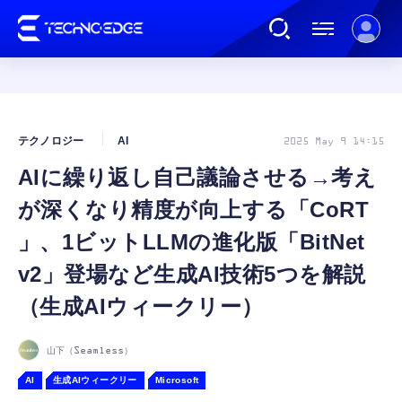
連載
テクノロジー
AI
2025 May 9 14:15
AIに繰り返し自己議論させる→考え
AI
が深くなり精度が向上する「CoRT
ガジェット
」、1ビットLLMの進化版「BitNet
v2」登場など生成AI技術5つを解説
ゲーム
（生成AIウィークリー）
カルチャー
山下（Seamless）
AI
生成AIウィークリー
Microsoft
公式ストア