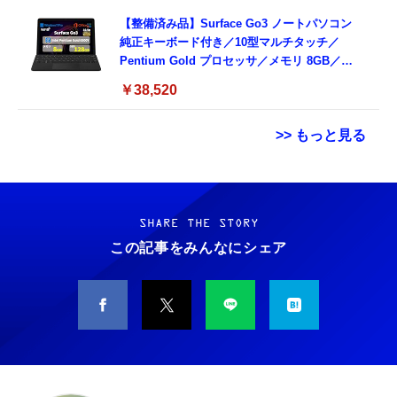
【整備済み品】Surface Go3 ノートパソコン
純正キーボード付き／10型マルチタッチ／
Pentium Gold プロセッサ／メモリ 8GB／
SSD 128GB／Windows11 Office／WiFi-6
￥38,520
Bluetooth5.0／USB-C／1080p顔認証カメラ
>> もっと見る
Grithope イヤホン タイプC【2026新モデル
霊界コミュニケーションロボット BAKETAN
耐久性】 有線イヤホン マイク付き HiFi音質
WARASHI ばけたん ワラシ 改 KAI
ノイズ低減 重低音 遅延なし
SHARE THE STORY
￥5,400
この記事をみんなにシェア
￥949
CASIO Moflin(モフリン）シルバー PE-
タイプc 寝ホンイヤホン 寝ホン type-c 有線
M10SR AIペット（コミュニケーションロボッ
睡眠用イヤホン 【音質強化バージョン
ト）
iPhone 15/16/17対応】横向きに寝ると耳が圧
迫されない ソフトシリコンで柔らかい 超軽量
￥53,900
￥2,199
超小型 外部ノイズ遮断 音質良い リモコン マ
イク付き 安眠 仕事 勉強 通勤通学最適（黑-