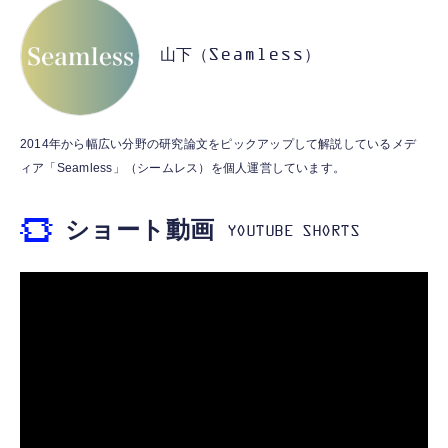
CASIO Moflin(モフリン）ゴールドPE-
typec）
Lightning to 3.5mm イヤホンジャック 変換
M10GD AIペット（コミュニケーションロボ
MFi認証 【ハイレゾ音質】 内蔵DAC 遅延な
ット）
山下（Seamless）
し 48ビット/96KHz 音量調節対応
￥53,900
￥999
霊界コミュニケーションロボット BAKETAN
【HIFI音質】iphone イヤホンジャック ライ
2014年から幅広い分野の研究論文をピックアップして解説しているメデ
WARASHI ばけたん ワラシ 桃 MOMO
トニング イヤホン 変換 MFI認証 4極 内蔵
ィア「Seamless」（シームレス）を個人運営しています。
DAC 遅延なし 音量調節/音楽
￥5,400
￥999
ショート動画
【ペットロボット 】lopeto AI robot チャー
寝ホン 睡眠用イヤホン 寝ながら 痛くない 超
ジングベース付き ロペット 充電ベース付き
軽量2.8g ASMR推薦 ワイヤレス
感情成長型 AI搭載 ペットロボット コミュニ
Bluetooth6.1 柔軟性高 安眠 仕事 ブルー
ケーションロボット 性格育成 会話 ジェスチ
￥55,782
ャー認識 タッチセンサー ペット級ファー あ
￥2,682
たたかな触り心地 着せ替え可能 アプリ連携
Gemini