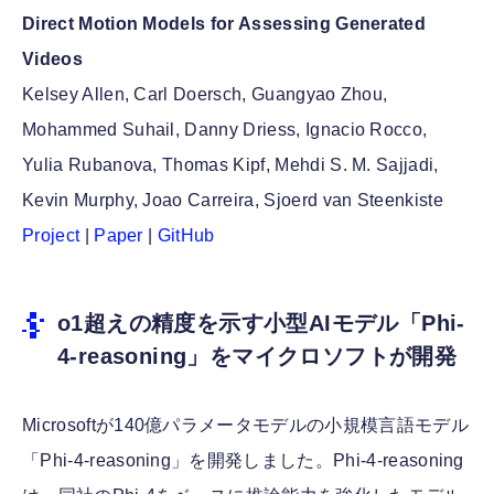
Direct Motion Models for Assessing Generated
Videos
Kelsey Allen, Carl Doersch, Guangyao Zhou,
Mohammed Suhail, Danny Driess, Ignacio Rocco,
Yulia Rubanova, Thomas Kipf, Mehdi S. M. Sajjadi,
Kevin Murphy, Joao Carreira, Sjoerd van Steenkiste
Project
|
Paper
|
GitHub
o1超えの精度を示す小型AIモデル「Phi-
4-reasoning」をマイクロソフトが開発
Microsoftが140億パラメータモデルの小規模言語モデル
「Phi-4-reasoning」を開発しました。Phi-4-reasoning