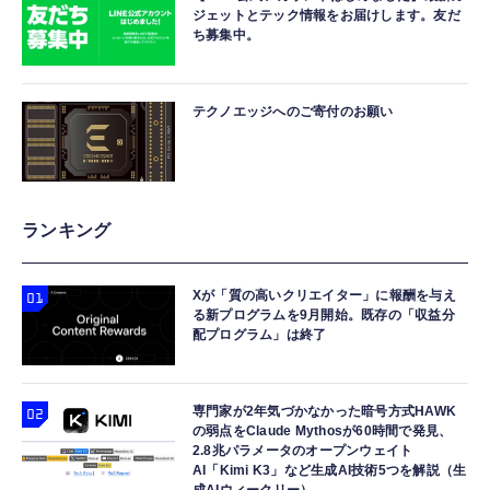
ジェットとテック情報をお届けします。友だ
ち募集中。
テクノエッジへのご寄付のお願い
ランキング
Xが「質の高いクリエイター」に報酬を与え
る新プログラムを9月開始。既存の「収益分
配プログラム」は終了
専門家が2年気づかなかった暗号方式HAWK
の弱点をClaude Mythosが60時間で発見、
2.8兆パラメータのオープンウェイト
AI「Kimi K3」など生成AI技術5つを解説（生