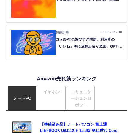
も向上（CloseBox）
2025.04.30
ChatGPTの媚びすぎ問題、利用者の
「いいね」等に過剰反応が原因。GPT-
4oモデル巻き戻しで対応、複数の個性か
ら選択式へ
Amazon売れ筋ランキング
イヤホン
コミュニケ
ノートPC
ーションロ
ボット
【整備済み品】ノートパソコン 富士通
LIEFBOOK U9311X/F 13.3型 第11世代 Core