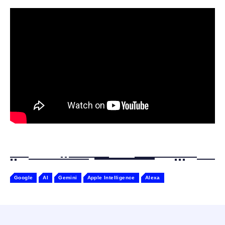
軽量2.8g ASMR推薦 ワイヤレス
感情成長型 AI搭載 ペットロボット コミュニ
Bluetooth6.1 柔軟性高 安眠 仕事 ブルー
ケーションロボット 性格育成 会話 ジェスチ
￥55,782
ャー認識 タッチセンサー ペット級ファー あ
￥2,682
たたかな触り心地 着せ替え可能 アプリ連携
Gemini
Google
AI
Gemini
Apple Intelligence
Alexa