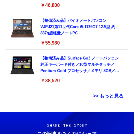
windows 11,中古 ノートPC 日本語キーボー
￥46,800
ド付き (整備済み品)
【整備済み品】バイオノートパソコン
VJPJ21第11世代Core i5-1135G7 12.5型 約
887g超軽量ノートPC
￥55,980
【整備済み品】Surface Go3 ノートパソコン
純正キーボード付き／10型マルチタッチ／
Pentium Gold プロセッサ／メモリ 8GB／
SSD 128GB／Windows11 Office／WiFi-6
￥38,520
Bluetooth5.0／USB-C／1080p顔認証カメラ
>> もっと見る
Grithope イヤホン タイプC【2026新モデル
霊界コミュニケーションロボット BAKETAN
耐久性】 有線イヤホン マイク付き HiFi音質
WARASHI ばけたん ワラシ 改 KAI
ノイズ低減 重低音 遅延なし
SHARE THE STORY
￥5,400
この記事をみんなにシェア