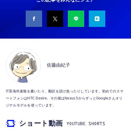
￥949
CASIO Moflin(モフリン）シルバー PE-
タイプc 寝ホンイヤホン 寝ホン type-c 有線
M10SR AIペット（コミュニケーションロボッ
睡眠用イヤホン 【音質強化バージョン
ト）
iPhone 15/16/17対応】横向きに寝ると耳が圧
迫されない ソフトシリコンで柔らかい 超軽量
￥53,900
￥2,199
超小型 外部ノイズ遮断 音質良い リモコン マ
イク付き 安眠 仕事 勉強 通勤通学最適（黑-
CASIO Moflin(モフリン）ゴールドPE-
typec）
Lightning to 3.5mm イヤホンジャック 変換
M10GD AIペット（コミュニケーションロボ
MFi認証 【ハイレゾ音質】 内蔵DAC 遅延な
ット）
佐藤由紀子
し 48ビット/96KHz 音量調節対応
￥53,900
￥999
霊界コミュニケーションロボット BAKETAN
【HIFI音質】iphone イヤホンジャック ライ
IT系海外速報を書いたり、翻訳を請け負ったりしています。初めてのスマ
WARASHI ばけたん ワラシ 桃 MOMO
トニング イヤホン 変換 MFI認証 4極 内蔵
ートフォンはHTC Desire。その後はNexus 5からずっとGoogleさんオリ
DAC 遅延なし 音量調節/音楽
￥5,400
ジナルモデルを使っています。
￥999
ショート動画
【ペットロボット 】lopeto AI robot チャー
寝ホン 睡眠用イヤホン 寝ながら 痛くない 超
ジングベース付き ロペット 充電ベース付き