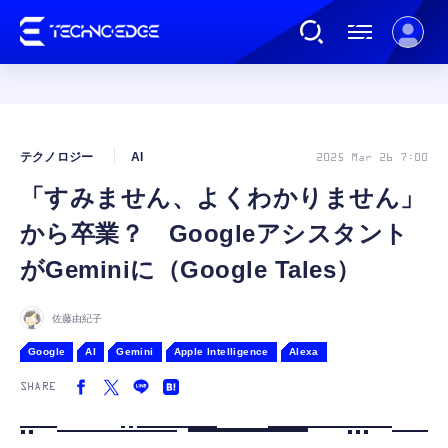
連載
テクノロジー
AI
2025 Mar 26 7:00
「すみません、よくわかりません」
AI
から卒業？ Googleアシスタント
ガジェット
がGeminiに（Google Tales）
ゲーム
佐藤由紀子
Google
AI
Gemini
Apple Intelligence
Alexa
カルチャー
SHARE
公式ストア