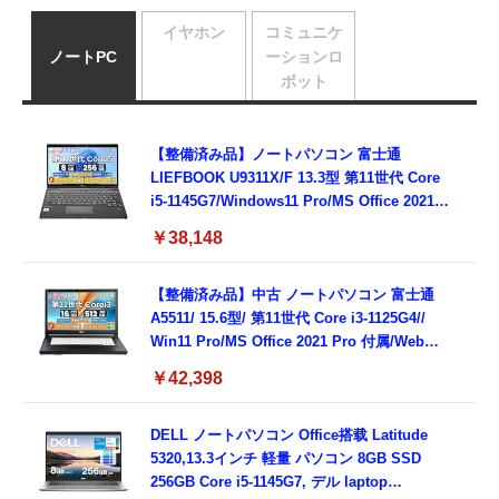
イヤホン
コミュニケ
ノートPC
ーションロ
ボット
【整備済み品】ノートパソコン 富士通
LIEFBOOK U9311X/F 13.3型 第11世代 Core
i5-1145G7/Windows11 Pro/MS Office 2021搭
載/Webカメラ/Wifi・Bluetooth・HDMI・
￥38,148
Type-C/360度回転対応/有線静音マウス付
属/180日保証(タッチスクリーン/メモリ
8GB,SSD256GB)
【整備済み品】中古 ノートパソコン 富士通
A5511/ 15.6型/ 第11世代 Core i3-1125G4//
Win11 Pro/MS Office 2021 Pro 付属/Webカ
メラ/DVD/豊富な接続端子 (HDMI, VGA, USB
￥42,398
3.0)/ 有線静音マウス付属/ 180日保証（メモリ
16GB,SSD512GB）
DELL ノートパソコン Office搭载 Latitude
5320,13.3インチ 軽量 パソコン 8GB SSD
256GB Core i5-1145G7, デル laptop