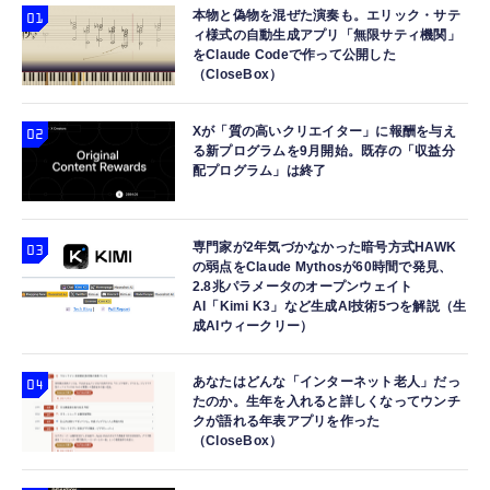
本物と偽物を混ぜた演奏も。エリック・サテ
ィ様式の自動生成アプリ「無限サティ機関」
をClaude Codeで作って公開した
（CloseBox）
Xが「質の高いクリエイター」に報酬を与え
る新プログラムを9月開始。既存の「収益分
配プログラム」は終了
専門家が2年気づかなかった暗号方式HAWK
の弱点をClaude Mythosが60時間で発見、
2.8兆パラメータのオープンウェイト
AI「Kimi K3」など生成AI技術5つを解説（生
成AIウィークリー）
あなたはどんな「インターネット老人」だっ
たのか。生年を入れると詳しくなってウンチ
クが語れる年表アプリを作った
（CloseBox）