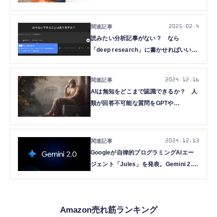
2025.02.4
読みたい分析記事がない？ なら
「deep research」に書かせればいいじ
ゃない。OpenAIとGoogle Geminiにそ
れぞれ深掘り調査してもらった結果
2024.12.16
（CloseBox）
AIは無知をどこまで認識できるか？ 人
類が回答不可能な質問をGPTや
Claude、Geminiなどに大量にぶつけて
みた（生成AIクローズアップ）
2024.12.13
Googleが自律的プログラミングAIエー
ジェント「Jules」を発表。Gemini 2.0
で実装計画を作成、コード生成・変更・
バグフィクスなど実行
Amazon売れ筋ランキング