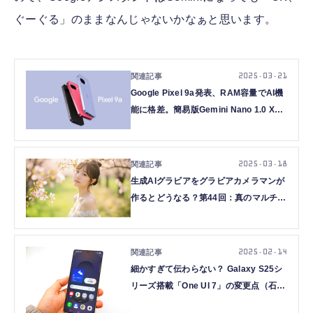
ぐーぐる」のままなんじゃないかなぁと思います。
2025.03.21
Google Pixel 9a発表、RAM容量でAI機
能に格差。簡易版Gemini Nano 1.0 XXS
搭載
2025.03.18
生成AIグラビアをグラビアカメラマンが
作るとどうなる？第44回：真のマルチモ
ーダルGeminiにHailuoの新モデル、ク
ラウドの生成AI画像が進化！？（西川和
久）
2025.02.14
細かすぎて伝わらない？ Galaxy S25シ
リーズ搭載「One UI 7」の変更点（石野
純也）