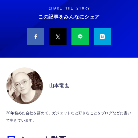
耐久性】 有線イヤホン マイク付き HiFi音質
WARASHI ばけたん ワラシ 改 KAI
ノイズ低減 重低音 遅延なし
SHARE THE STORY
￥5,400
この記事をみんなにシェア
￥949
CASIO Moflin(モフリン）シルバー PE-
タイプc 寝ホンイヤホン 寝ホン type-c 有線
M10SR AIペット（コミュニケーションロボッ
睡眠用イヤホン 【音質強化バージョン
ト）
iPhone 15/16/17対応】横向きに寝ると耳が圧
迫されない ソフトシリコンで柔らかい 超軽量
￥53,900
￥2,199
超小型 外部ノイズ遮断 音質良い リモコン マ
イク付き 安眠 仕事 勉強 通勤通学最適（黑-
CASIO Moflin(モフリン）ゴールドPE-
typec）
Lightning to 3.5mm イヤホンジャック 変換
M10GD AIペット（コミュニケーションロボ
MFi認証 【ハイレゾ音質】 内蔵DAC 遅延な
ット）
山本竜也
し 48ビット/96KHz 音量調節対応
￥53,900
￥999
霊界コミュニケーションロボット BAKETAN
【HIFI音質】iphone イヤホンジャック ライ
20年務めた会社を辞めて、ガジェットなど好きなことをブログなどに書い
WARASHI ばけたん ワラシ 桃 MOMO
トニング イヤホン 変換 MFI認証 4極 内蔵
て生きています。
DAC 遅延なし 音量調節/音楽
￥5,400
￥999