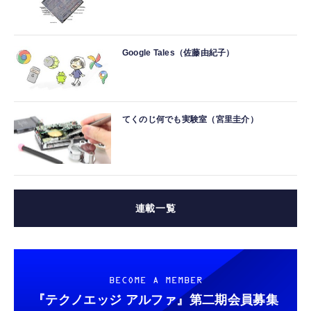
Google Tales（佐藤由紀子）
てくのじ何でも実験室（宮里圭介）
連載一覧
BECOME A MEMBER
『テクノエッジ アルファ』
第二期会員募集