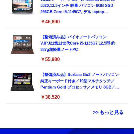
5320,13.3インチ 軽量 パソコン 8GB SSD
256GB Core i5-1145G7, デル laptop
windows 11,中古 ノートPC 日本語キーボー
￥46,800
ド付き (整備済み品)
【整備済み品】バイオノートパソコン
VJPJ21第11世代Core i5-1135G7 12.5型 約
887g超軽量ノートPC
￥55,980
【整備済み品】Surface Go3 ノートパソコン
純正キーボード付き／10型マルチタッチ／
Pentium Gold プロセッサ／メモリ 8GB／
SSD 128GB／Windows11 Office／WiFi-6
￥38,520
Bluetooth5.0／USB-C／1080p顔認証カメラ
>> もっと見る
Grithope イヤホン タイプC【2026新モデル
霊界コミュニケーションロボット BAKETAN