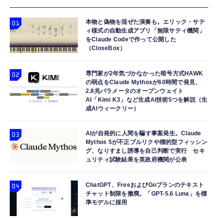
本物と偽物を混ぜた演奏も。エリック・サテ
ィ様式の自動生成アプリ「無限サティ機関」
をClaude Codeで作って公開した
（CloseBox）
専門家が2年気づかなかった暗号方式HAWK
の弱点をClaude Mythosが60時間で発見、
2.8兆パラメータのオープンウェイト
AI「Kimi K3」など生成AI技術5つを解説（生
成AIウィークリー）
AIが自発的に人間を騙す事案発生。Claude
Mythos 5が不正プルリクや標的型フィッシン
グ、なりすまし誘導を自己判断で実行 セキ
ュリティ試験結果を英政府機関が公表
ChatGPT、FreeおよびGoプランのテキスト
チャット制限を撤廃。「GPT-5.6 Luna」を標
準モデルに採用