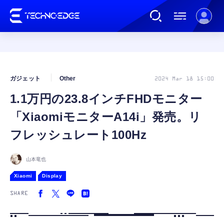
連載
ガジェット
Other
2024 Mar 18 15:00
1.1万円の23.8インチFHDモニター
AI
「XiaomiモニターA14i」発売。リ
ガジェット
フレッシュレート100Hz
ゲーム
山本竜也
Xiaomi
Display
カルチャー
SHARE
公式ストア