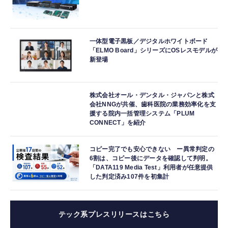
一体型電子黒板／デジタルホワイトボード
「ELMO Board」シリーズにOSレスモデルが
新登場
株式会社オール・デンタル・ジャパンと株式
会社NNGが共催、歯科医院の業務効率化を支
援する院内一括管理システム「PLUM
CONNECT」を紹介
コピー完了でも安心できない ー異常判定の
6割は、コピー後にデータを確認して判明。
「DATA119 Media Test」利用者が任意提供
した判定済み107件を初集計
テック系プレスリリースはこちら