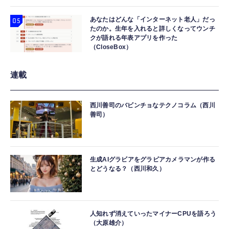
あなたはどんな「インターネット老人」だっ
たのか。生年を入れると詳しくなってウンチ
クが語れる年表アプリを作った
（CloseBox）
連載
西川善司のバビンチョなテクノコラム（西川
善司）
生成AIグラビアをグラビアカメラマンが作る
とどうなる？（西川和久）
人知れず消えていったマイナーCPUを語ろう
（大原雄介）