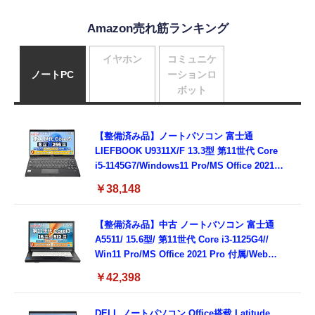
Amazon売れ筋ランキング
イヤホン
コミュニケ
ノートPC
ーションロ
ボット
【整備済み品】ノートパソコン 富士通
LIEFBOOK U9311X/F 13.3型 第11世代 Core
i5-1145G7/Windows11 Pro/MS Office 2021搭
載/Webカメラ/Wifi・Bluetooth・HDMI・
￥38,148
Type-C/360度回転対応/有線静音マウス付
属/180日保証(タッチスクリーン/メモリ
8GB,SSD256GB)
【整備済み品】中古 ノートパソコン 富士通
A5511/ 15.6型/ 第11世代 Core i3-1125G4//
Win11 Pro/MS Office 2021 Pro 付属/Webカ
メラ/DVD/豊富な接続端子 (HDMI, VGA, USB
￥42,398
3.0)/ 有線静音マウス付属/ 180日保証（メモリ
16GB,SSD512GB）
DELL ノートパソコン Office搭载 Latitude