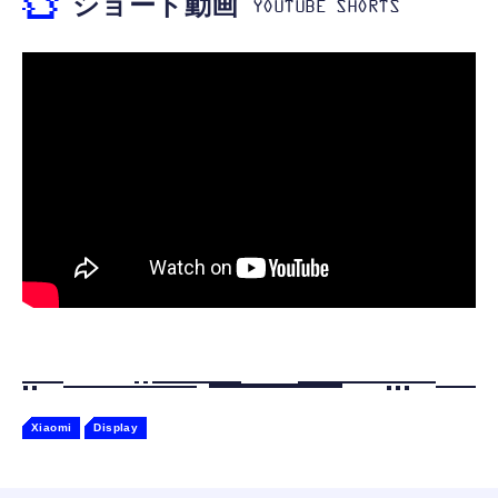
ショート動画
【ペットロボット 】lopeto AI robot チャー
寝ホン 睡眠用イヤホン 寝ながら 痛くない 超
ジングベース付き ロペット 充電ベース付き
軽量2.8g ASMR推薦 ワイヤレス
感情成長型 AI搭載 ペットロボット コミュニ
Bluetooth6.1 柔軟性高 安眠 仕事 ブルー
ケーションロボット 性格育成 会話 ジェスチ
￥55,782
ャー認識 タッチセンサー ペット級ファー あ
￥2,682
たたかな触り心地 着せ替え可能 アプリ連携
Gemini
Xiaomi
Display