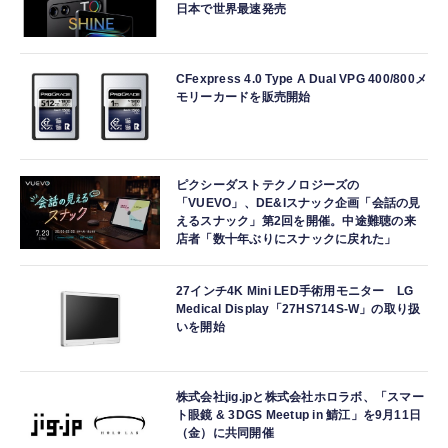
日本で世界最速発売
CFexpress 4.0 Type A Dual VPG 400/800メ
モリーカードを販売開始
ピクシーダストテクノロジーズの
「VUEVO」、DE&Iスナック企画「会話の見
えるスナック」第2回を開催。中途難聴の来
店者「数十年ぶりにスナックに戻れた」
27インチ4K Mini LED手術用モニター LG
Medical Display「27HS714S-W」の取り扱
いを開始
株式会社jig.jpと株式会社ホロラボ、「スマー
ト眼鏡 & 3DGS Meetup in 鯖江」を9月11日
（金）に共同開催