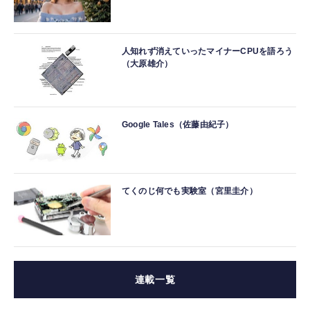
人知れず消えていったマイナーCPUを語ろう
（大原雄介）
Google Tales（佐藤由紀子）
てくのじ何でも実験室（宮里圭介）
連載一覧