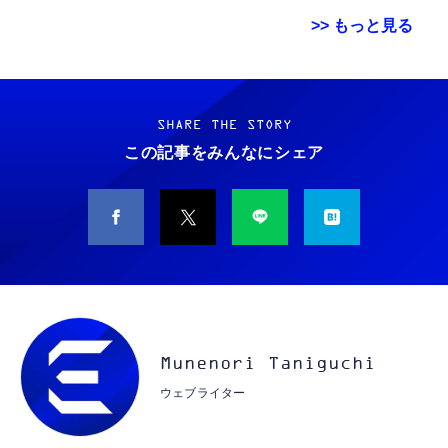
>> もっと見る
Grithope イヤホン タイプC【2026新モデル
霊界コミュニケーションロボット BAKETAN
耐久性】 有線イヤホン マイク付き HiFi音質
WARASHI ばけたん ワラシ 改 KAI
ノイズ低減 重低音 遅延なし
SHARE THE STORY
￥5,400
この記事をみんなにシェア
￥949
CASIO Moflin(モフリン）シルバー PE-
タイプc 寝ホンイヤホン 寝ホン type-c 有線
M10SR AIペット（コミュニケーションロボッ
睡眠用イヤホン 【音質強化バージョン
ト）
iPhone 15/16/17対応】横向きに寝ると耳が圧
迫されない ソフトシリコンで柔らかい 超軽量
￥53,900
￥2,199
超小型 外部ノイズ遮断 音質良い リモコン マ
イク付き 安眠 仕事 勉強 通勤通学最適（黑-
CASIO Moflin(モフリン）ゴールドPE-
typec）
Lightning to 3.5mm イヤホンジャック 変換
M10GD AIペット（コミュニケーションロボ
MFi認証 【ハイレゾ音質】 内蔵DAC 遅延な
Munenori Taniguchi
ット）
し 48ビット/96KHz 音量調節対応
ウェブライター
￥53,900
￥999