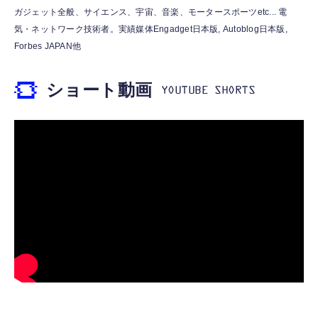
霊界コミュニケーションロボット BAKETAN
【HIFI音質】iphone イヤホンジャック ライ
ガジェット全般、サイエンス、宇宙、音楽、モータースポーツetc... 電
WARASHI ばけたん ワラシ 桃 MOMO
トニング イヤホン 変換 MFI認証 4極 内蔵
気・ネットワーク技術者。実績媒体Engadget日本版, Autoblog日本版,
DAC 遅延なし 音量調節/音楽
￥5,400
Forbes JAPAN他
￥999
ショート動画
【ペットロボット 】lopeto AI robot チャー
寝ホン 睡眠用イヤホン 寝ながら 痛くない 超
ジングベース付き ロペット 充電ベース付き
軽量2.8g ASMR推薦 ワイヤレス
感情成長型 AI搭載 ペットロボット コミュニ
Bluetooth6.1 柔軟性高 安眠 仕事 ブルー
ケーションロボット 性格育成 会話 ジェスチ
￥55,782
ャー認識 タッチセンサー ペット級ファー あ
￥2,682
たたかな触り心地 着せ替え可能 アプリ連携
Gemini