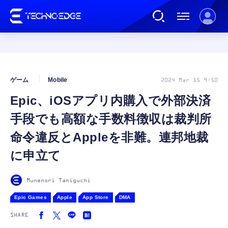
連載
ゲーム
Mobile
2024 Mar 15 9:50
Epic、iOSアプリ内購入で外部決済
AI
手段でも高額な手数料徴収は裁判所
ガジェット
命令違反とAppleを非難。連邦地裁
に申立て
ゲーム
Munenori Taniguchi
カルチャー
Epic Games
Apple
App Store
DMA
SHARE
公式ストア