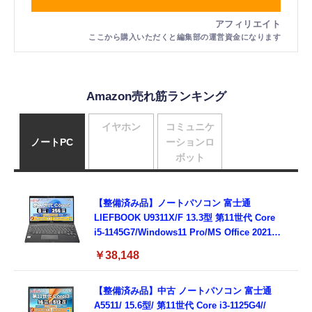
Amazon売れ筋ランキング
イヤホン
コミュニケ
ノートPC
ーションロ
ボット
【整備済み品】ノートパソコン 富士通
LIEFBOOK U9311X/F 13.3型 第11世代 Core
i5-1145G7/Windows11 Pro/MS Office 2021搭
載/Webカメラ/Wifi・Bluetooth・HDMI・
￥38,148
Type-C/360度回転対応/有線静音マウス付
属/180日保証(タッチスクリーン/メモリ
8GB,SSD256GB)
【整備済み品】中古 ノートパソコン 富士通
A5511/ 15.6型/ 第11世代 Core i3-1125G4//