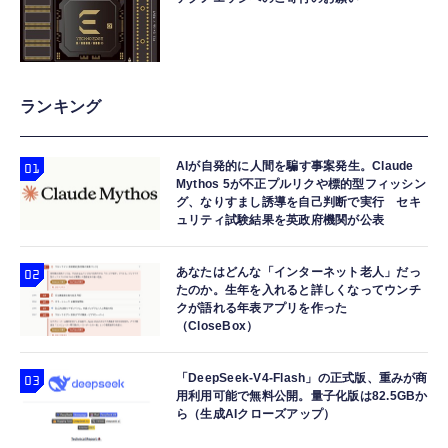
ランキング
AIが自発的に人間を騙す事案発生。Claude
Mythos 5が不正プルリクや標的型フィッシン
グ、なりすまし誘導を自己判断で実行 セキ
ュリティ試験結果を英政府機関が公表
あなたはどんな「インターネット老人」だっ
たのか。生年を入れると詳しくなってウンチ
クが語れる年表アプリを作った
（CloseBox）
「DeepSeek-V4-Flash」の正式版、重みが商
用利用可能で無料公開。量子化版は82.5GBか
ら（生成AIクローズアップ）