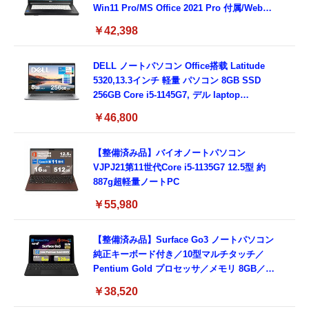
Win11 Pro/MS Office 2021 Pro 付属/Webカ
メラ/DVD/豊富な接続端子 (HDMI, VGA, USB
￥42,398
3.0)/ 有線静音マウス付属/ 180日保証（メモリ
16GB,SSD512GB）
DELL ノートパソコン Office搭载 Latitude
5320,13.3インチ 軽量 パソコン 8GB SSD
256GB Core i5-1145G7, デル laptop
windows 11,中古 ノートPC 日本語キーボー
￥46,800
ド付き (整備済み品)
【整備済み品】バイオノートパソコン
VJPJ21第11世代Core i5-1135G7 12.5型 約
887g超軽量ノートPC
￥55,980
【整備済み品】Surface Go3 ノートパソコン
純正キーボード付き／10型マルチタッチ／
Pentium Gold プロセッサ／メモリ 8GB／
SSD 128GB／Windows11 Office／WiFi-6
￥38,520
Bluetooth5.0／USB-C／1080p顔認証カメラ