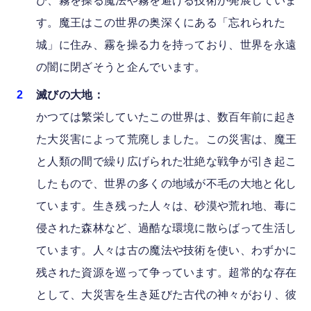
び、霧を操る魔法や霧を避ける技術が発展していま
す。魔王はこの世界の奥深くにある「忘れられた
城」に住み、霧を操る力を持っており、世界を永遠
の闇に閉ざそうと企んでいます。
滅びの大地：
かつては繁栄していたこの世界は、数百年前に起き
た大災害によって荒廃しました。この災害は、魔王
と人類の間で繰り広げられた壮絶な戦争が引き起こ
したもので、世界の多くの地域が不毛の大地と化し
ています。生き残った人々は、砂漠や荒れ地、毒に
侵された森林など、過酷な環境に散らばって生活し
ています。人々は古の魔法や技術を使い、わずかに
残された資源を巡って争っています。超常的な存在
として、大災害を生き延びた古代の神々がおり、彼