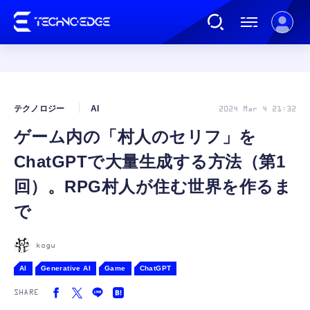
連載
テクノロジー
AI
2024 Mar 4 21:32
ゲーム内の「村人のセリフ」を
AI
ChatGPTで大量生成する方法（第1
ガジェット
回）。RPG村人が住む世界を作るま
で
ゲーム
kogu
カルチャー
AI
Generative AI
Game
ChatGPT
SHARE
公式ストア