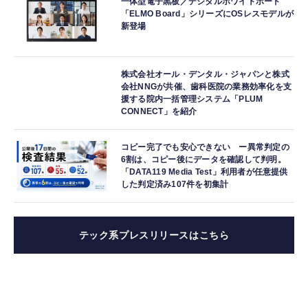
一体型電子黒板／デジタルホワイトボード
「ELMO Board」シリーズにOSレスモデルが
新登場
株式会社オール・デンタル・ジャパンと株式
会社NNGが共催、歯科医院の業務効率化を支
援する院内一括管理システム「PLUM
CONNECT」を紹介
コピー完了でも安心できない ー異常判定の
6割は、コピー後にデータを確認して判明。
「DATA119 Media Test」利用者が任意提供
した判定済み107件を初集計
テック系プレスリリースはこちら