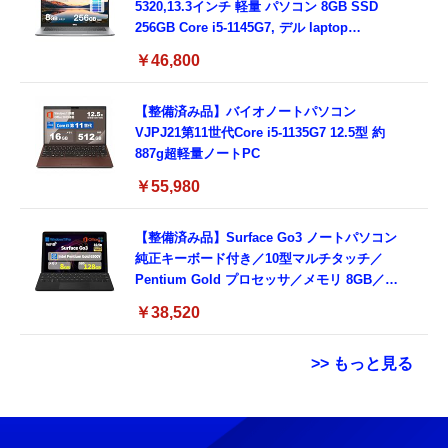
5320,13.3インチ 軽量 パソコン 8GB SSD
256GB Core i5-1145G7, デル laptop
windows 11,中古 ノートPC 日本語キーボー
￥46,800
ド付き (整備済み品)
【整備済み品】バイオノートパソコン
VJPJ21第11世代Core i5-1135G7 12.5型 約
887g超軽量ノートPC
￥55,980
【整備済み品】Surface Go3 ノートパソコン
純正キーボード付き／10型マルチタッチ／
Pentium Gold プロセッサ／メモリ 8GB／
SSD 128GB／Windows11 Office／WiFi-6
￥38,520
Bluetooth5.0／USB-C／1080p顔認証カメラ
>> もっと見る
Grithope イヤホン タイプC【2026新モデル
霊界コミュニケーションロボット BAKETAN
耐久性】 有線イヤホン マイク付き HiFi音質