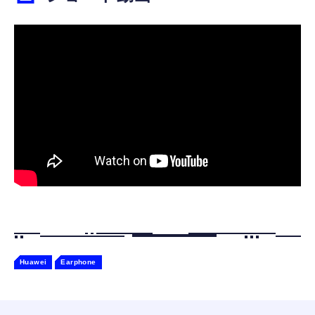
【ペットロボット 】lopeto AI robot チャー
寝ホン 睡眠用イヤホン 寝ながら 痛くない 超
ジングベース付き ロペット 充電ベース付き
軽量2.8g ASMR推薦 ワイヤレス
感情成長型 AI搭載 ペットロボット コミュニ
Bluetooth6.1 柔軟性高 安眠 仕事 ブルー
ケーションロボット 性格育成 会話 ジェスチ
￥55,782
ャー認識 タッチセンサー ペット級ファー あ
￥2,682
たたかな触り心地 着せ替え可能 アプリ連携
Gemini
Huawei
Earphone