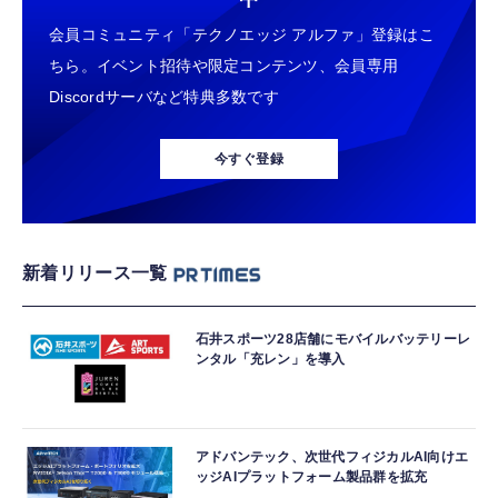
会員コミュニティ「テクノエッジ アルファ」登録はこ
ちら。イベント招待や限定コンテンツ、会員専用
Discordサーバなど特典多数です
今すぐ登録
新着リリース一覧
石井スポーツ28店舗にモバイルバッテリーレ
ンタル「充レン」を導入
アドバンテック、次世代フィジカルAI向けエ
ッジAIプラットフォーム製品群を拡充