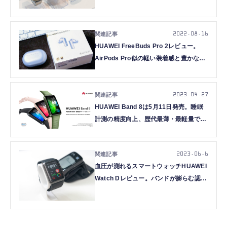
2022.08.16
HUAWEI FreeBuds Pro 2レビュー。
AirPods Pro似の軽い装着感と豊かな低
域に注目、弱点も（本田雅一）
2023.04.27
HUAWEI Band 8は5月11日発売。睡眠
計測の精度向上、歴代最薄・最軽量で14
日間駆動のスマートウォッチ
2023.06.6
血圧が測れるスマートウォッチHUAWEI
Watch Dレビュー。バンドが膨らむ認可
済ウェアラブル血圧計、オムロンの手首
式と計測値比較