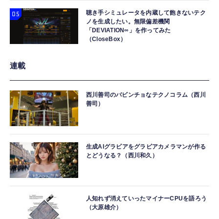
聴き手シミュレータを内蔵して飽きないテク
ノを生成したい。無限偏差機関
「DEVIATION∞」を作ってみた
（CloseBox）
連載
西川善司のバビンチョなテクノコラム（西川
善司）
生成AIグラビアをグラビアカメラマンが作る
とどうなる？（西川和久）
人知れず消えていったマイナーCPUを語ろう
（大原雄介）