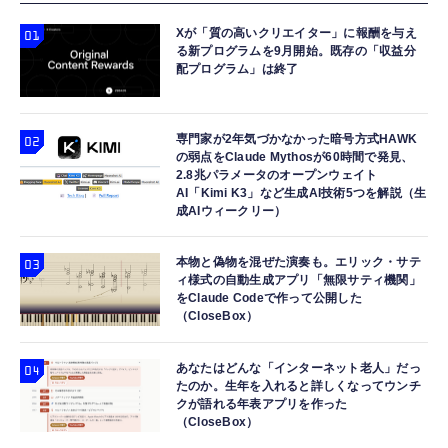
Xが「質の高いクリエイター」に報酬を与え
る新プログラムを9月開始。既存の「収益分
配プログラム」は終了
専門家が2年気づかなかった暗号方式HAWK
の弱点をClaude Mythosが60時間で発見、
2.8兆パラメータのオープンウェイト
AI「Kimi K3」など生成AI技術5つを解説（生
成AIウィークリー）
本物と偽物を混ぜた演奏も。エリック・サテ
ィ様式の自動生成アプリ「無限サティ機関」
をClaude Codeで作って公開した
（CloseBox）
あなたはどんな「インターネット老人」だっ
たのか。生年を入れると詳しくなってウンチ
クが語れる年表アプリを作った
（CloseBox）