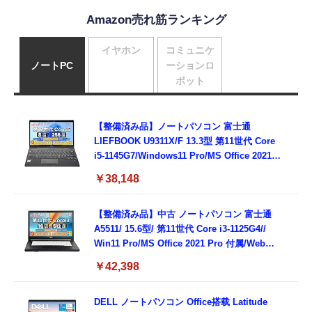
Amazon売れ筋ランキング
イヤホン
コミュニケ
ノートPC
ーションロ
ボット
【整備済み品】ノートパソコン 富士通
LIEFBOOK U9311X/F 13.3型 第11世代 Core
i5-1145G7/Windows11 Pro/MS Office 2021搭
載/Webカメラ/Wifi・Bluetooth・HDMI・
￥38,148
Type-C/360度回転対応/有線静音マウス付
属/180日保証(タッチスクリーン/メモリ
8GB,SSD256GB)
【整備済み品】中古 ノートパソコン 富士通
A5511/ 15.6型/ 第11世代 Core i3-1125G4//
Win11 Pro/MS Office 2021 Pro 付属/Webカ
メラ/DVD/豊富な接続端子 (HDMI, VGA, USB
￥42,398
3.0)/ 有線静音マウス付属/ 180日保証（メモリ
16GB,SSD512GB）
DELL ノートパソコン Office搭载 Latitude