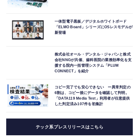
一体型電子黒板／デジタルホワイトボード
「ELMO Board」シリーズにOSレスモデルが
新登場
株式会社オール・デンタル・ジャパンと株式
会社NNGが共催、歯科医院の業務効率化を支
援する院内一括管理システム「PLUM
CONNECT」を紹介
コピー完了でも安心できない ー異常判定の
6割は、コピー後にデータを確認して判明。
「DATA119 Media Test」利用者が任意提供
した判定済み107件を初集計
テック系プレスリリースはこちら