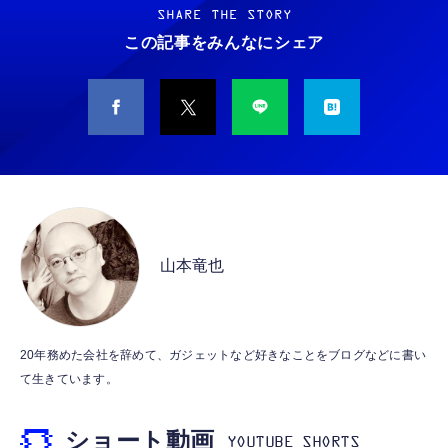
WARASHI ばけたん ワラシ 改 KAI
ノイズ低減 重低音 遅延なし
SHARE THE STORY
￥5,400
この記事をみんなにシェア
￥949
CASIO Moflin(モフリン）シルバー PE-
タイプc 寝ホンイヤホン 寝ホン type-c 有線
M10SR AIペット（コミュニケーションロボッ
睡眠用イヤホン 【音質強化バージョン
ト）
iPhone 15/16/17対応】横向きに寝ると耳が圧
迫されない ソフトシリコンで柔らかい 超軽量
￥53,900
￥2,199
超小型 外部ノイズ遮断 音質良い リモコン マ
イク付き 安眠 仕事 勉強 通勤通学最適（黑-
CASIO Moflin(モフリン）ゴールドPE-
typec）
Lightning to 3.5mm イヤホンジャック 変換
M10GD AIペット（コミュニケーションロボ
MFi認証 【ハイレゾ音質】 内蔵DAC 遅延な
ット）
山本竜也
し 48ビット/96KHz 音量調節対応
￥53,900
￥999
霊界コミュニケーションロボット BAKETAN
【HIFI音質】iphone イヤホンジャック ライ
20年務めた会社を辞めて、ガジェットなど好きなことをブログなどに書い
WARASHI ばけたん ワラシ 桃 MOMO
トニング イヤホン 変換 MFI認証 4極 内蔵
て生きています。
DAC 遅延なし 音量調節/音楽
￥5,400
￥999
ショート動画