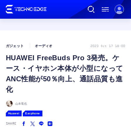
連載
ガジェット
オーディオ
2023 Oct 17 18:00
HUAWEI FreeBuds Pro 3発売。ケ
AI
ース・イヤホン本体が小型になって
ガジェット
ANC性能が50％向上、通話品質も進
化
ゲーム
山本竜也
カルチャー
Huawei
Earphone
SHARE
公式ストア