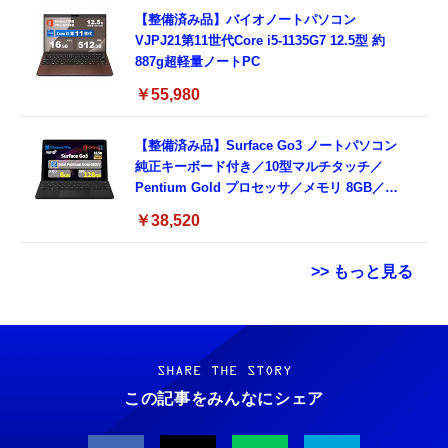
【整備済み品】バイオノートパソコン
VJPJ21第11世代Core i5-1135G7 12.5型 約
887g超軽量ノートPC
￥55,980
【整備済み品】Surface Go3 ノートパソコン
純正キーボード付き／10型マルチタッチ／
Pentium Gold プロセッサ／メモリ 8GB／
SSD 128GB／Windows11 Office／WiFi-6
￥38,520
Bluetooth5.0／USB-C／1080p顔認証カメラ
>> もっと見る
Grithope イヤホン タイプC【2026新モデル
霊界コミュニケーションロボット BAKETAN
耐久性】 有線イヤホン マイク付き HiFi音質
WARASHI ばけたん ワラシ 改 KAI
ノイズ低減 重低音 遅延なし
SHARE THE STORY
￥5,400
この記事をみんなにシェア
￥949
CASIO Moflin(モフリン）シルバー PE-