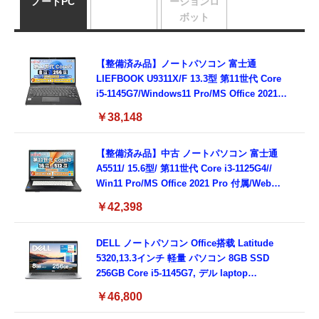
ノートPC
ーションロ
ボット
【整備済み品】ノートパソコン 富士通
LIEFBOOK U9311X/F 13.3型 第11世代 Core
i5-1145G7/Windows11 Pro/MS Office 2021搭
載/Webカメラ/Wifi・Bluetooth・HDMI・
￥38,148
Type-C/360度回転対応/有線静音マウス付
属/180日保証(タッチスクリーン/メモリ
8GB,SSD256GB)
【整備済み品】中古 ノートパソコン 富士通
A5511/ 15.6型/ 第11世代 Core i3-1125G4//
Win11 Pro/MS Office 2021 Pro 付属/Webカ
メラ/DVD/豊富な接続端子 (HDMI, VGA, USB
￥42,398
3.0)/ 有線静音マウス付属/ 180日保証（メモリ
16GB,SSD512GB）
DELL ノートパソコン Office搭载 Latitude
5320,13.3インチ 軽量 パソコン 8GB SSD
256GB Core i5-1145G7, デル laptop
windows 11,中古 ノートPC 日本語キーボー
￥46,800
ド付き (整備済み品)