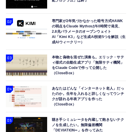
配プログラム」は終了
専門家が2年気づかなかった暗号方式HAWK
の弱点をClaude Mythosが60時間で発見、
2.8兆パラメータのオープンウェイト
AI「Kimi K3」など生成AI技術5つを解説（生
成AIウィークリー）
本物と偽物を混ぜた演奏も。エリック・サテ
ィ様式の自動生成アプリ「無限サティ機関」
をClaude Codeで作って公開した
（CloseBox）
あなたはどんな「インターネット老人」だっ
たのか。生年を入れると詳しくなってウンチ
クが語れる年表アプリを作った
（CloseBox）
聴き手シミュレータを内蔵して飽きないテク
ノを生成したい。無限偏差機関
「DEVIATION∞」を作ってみた