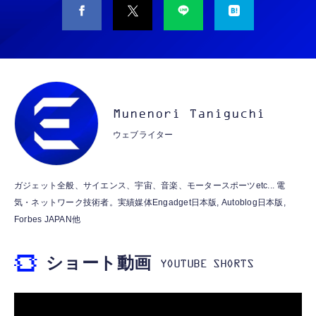
タイプc 寝ホンイヤホン 寝ホン type-c 有線
M10SR AIペット（コミュニケーションロボッ
睡眠用イヤホン 【音質強化バージョン
ト）
iPhone 15/16/17対応】横向きに寝ると耳が圧
迫されない ソフトシリコンで柔らかい 超軽量
￥53,900
￥2,199
超小型 外部ノイズ遮断 音質良い リモコン マ
イク付き 安眠 仕事 勉強 通勤通学最適（黑-
CASIO Moflin(モフリン）ゴールドPE-
typec）
Lightning to 3.5mm イヤホンジャック 変換
M10GD AIペット（コミュニケーションロボ
MFi認証 【ハイレゾ音質】 内蔵DAC 遅延な
Munenori Taniguchi
ット）
し 48ビット/96KHz 音量調節対応
ウェブライター
￥53,900
￥999
霊界コミュニケーションロボット BAKETAN
【HIFI音質】iphone イヤホンジャック ライ
ガジェット全般、サイエンス、宇宙、音楽、モータースポーツetc... 電
WARASHI ばけたん ワラシ 桃 MOMO
トニング イヤホン 変換 MFI認証 4極 内蔵
気・ネットワーク技術者。実績媒体Engadget日本版, Autoblog日本版,
DAC 遅延なし 音量調節/音楽
￥5,400
Forbes JAPAN他
￥999
ショート動画
【ペットロボット 】lopeto AI robot チャー
寝ホン 睡眠用イヤホン 寝ながら 痛くない 超
ジングベース付き ロペット 充電ベース付き
軽量2.8g ASMR推薦 ワイヤレス
感情成長型 AI搭載 ペットロボット コミュニ
Bluetooth6.1 柔軟性高 安眠 仕事 ブルー
ケーションロボット 性格育成 会話 ジェスチ
￥55,782