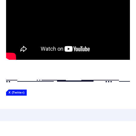
ャー認識 タッチセンサー ペット級ファー あ
￥2,682
たたかな触り心地 着せ替え可能 アプリ連携
Gemini
X (Twitter)