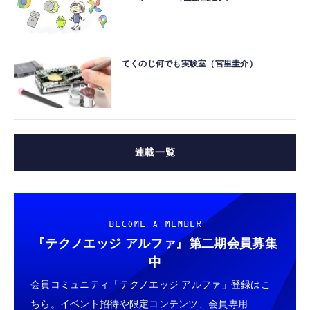
てくのじ何でも実験室（宮里圭介）
連載一覧
BECOME A MEMBER
『テクノエッジ アルファ』
第二期会員募集
中
会員コミュニティ「テクノエッジ アルファ」登録はこ
ちら。イベント招待や限定コンテンツ、会員専用