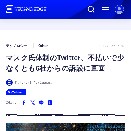
連載
テクノロジー
Other
2023 Feb 27 7:45
マスク氏体制のTwitter、不払いで少
AI
なくとも6社からの訴訟に直面
ガジェット
Munenori Taniguchi
X (Twitter)
ゲーム
SHARE
カルチャー
公式ストア