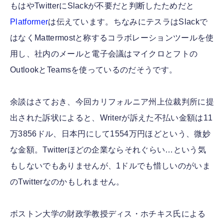
もはやTwitterにSlackが不要だと判断したためだと
Platformer
は伝えています。ちなみにテスラはSlackで
はなくMattermostと称するコラボレーションツールを使
用し、社内のメールと電子会議はマイクロとフトの
OutlookとTeamsを使っているのだそうです。
余談はさておき、今回カリフォルニア州上位裁判所に提
出された訴状によると、Writerが訴えた不払い金額は11
万3856ドル、日本円にして1554万円ほどという、微妙
な金額。Twitterほどの企業ならそれぐらい…という気
もしないでもありませんが、1ドルでも惜しいのがいま
のTwitterなのかもしれません。
ボストン大学の財政学教授ディス・ホチキス氏による