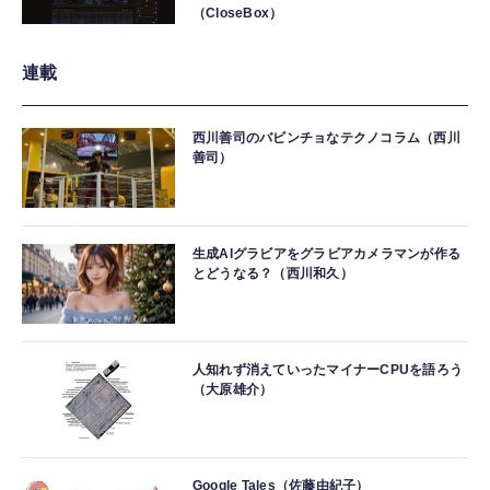
（CloseBox）
連載
西川善司のバビンチョなテクノコラム（西川
善司）
生成AIグラビアをグラビアカメラマンが作る
とどうなる？（西川和久）
人知れず消えていったマイナーCPUを語ろう
（大原雄介）
Google Tales（佐藤由紀子）