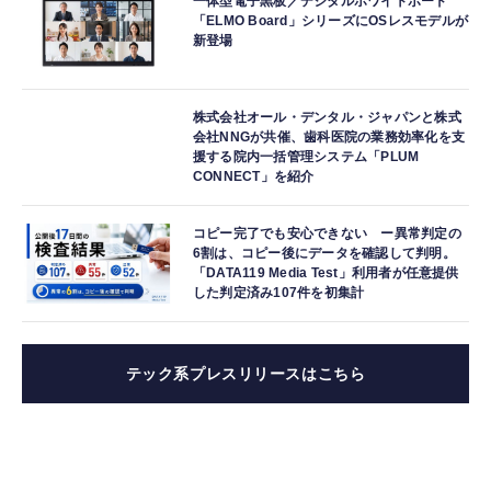
一体型電子黒板／デジタルホワイトボード
「ELMO Board」シリーズにOSレスモデルが
新登場
株式会社オール・デンタル・ジャパンと株式
会社NNGが共催、歯科医院の業務効率化を支
援する院内一括管理システム「PLUM
CONNECT」を紹介
コピー完了でも安心できない ー異常判定の
6割は、コピー後にデータを確認して判明。
「DATA119 Media Test」利用者が任意提供
した判定済み107件を初集計
テック系プレスリリースはこちら