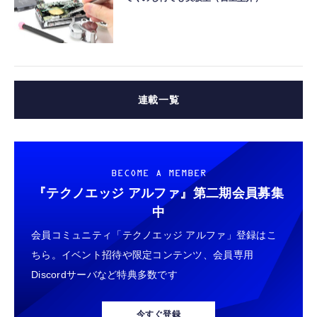
連載一覧
BECOME A MEMBER
『テクノエッジ アルファ』
第二期会員募集
中
会員コミュニティ「テクノエッジ アルファ」登録はこ
ちら。イベント招待や限定コンテンツ、会員専用
Discordサーバなど特典多数です
今すぐ登録