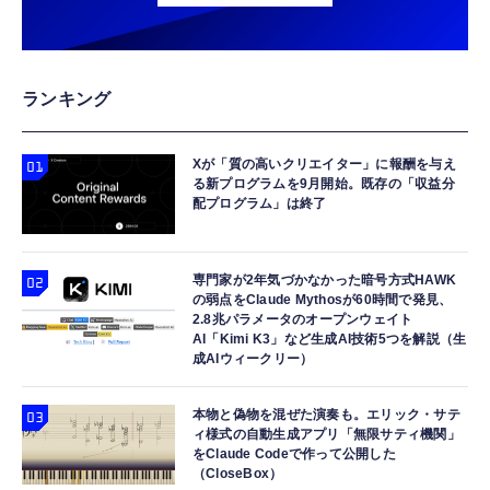
ランキング
Xが「質の高いクリエイター」に報酬を与え
る新プログラムを9月開始。既存の「収益分
配プログラム」は終了
専門家が2年気づかなかった暗号方式HAWK
の弱点をClaude Mythosが60時間で発見、
2.8兆パラメータのオープンウェイト
AI「Kimi K3」など生成AI技術5つを解説（生
成AIウィークリー）
本物と偽物を混ぜた演奏も。エリック・サテ
ィ様式の自動生成アプリ「無限サティ機関」
をClaude Codeで作って公開した
（CloseBox）