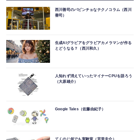
西川善司のバビンチョなテクノコラム（西川
善司）
生成AIグラビアをグラビアカメラマンが作る
とどうなる？（西川和久）
人知れず消えていったマイナーCPUを語ろう
（大原雄介）
Google Tales（佐藤由紀子）
てくのじ何でも実験室（宮里圭介）