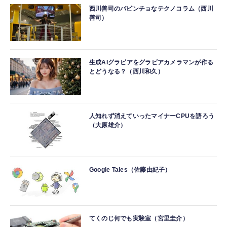
西川善司のバビンチョなテクノコラム（西川
善司）
生成AIグラビアをグラビアカメラマンが作る
とどうなる？（西川和久）
人知れず消えていったマイナーCPUを語ろう
（大原雄介）
Google Tales（佐藤由紀子）
てくのじ何でも実験室（宮里圭介）