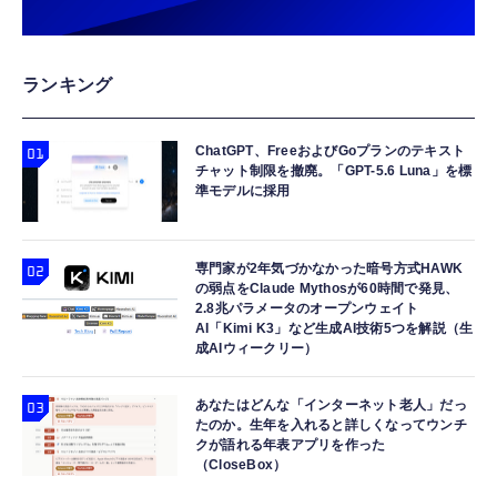
ランキング
ChatGPT、FreeおよびGoプランのテキスト
チャット制限を撤廃。「GPT-5.6 Luna」を標
準モデルに採用
専門家が2年気づかなかった暗号方式HAWK
の弱点をClaude Mythosが60時間で発見、
2.8兆パラメータのオープンウェイト
AI「Kimi K3」など生成AI技術5つを解説（生
成AIウィークリー）
あなたはどんな「インターネット老人」だっ
たのか。生年を入れると詳しくなってウンチ
クが語れる年表アプリを作った
（CloseBox）