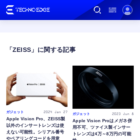
連載
ZEISS
AI
ガジェット
ゲーム
ガジェット
2024
Jan 27
ガジェット
2023
Jun 8
Apple Vision Pro、ZEISS製
カルチャー
Apple Vision Proはメガネ併
以外のインサートレンズは使
用不可、ツァイス製インサー
えない可能性。シリアル番号
トレンズは4万～8万円の可能
公式ストア
やペアリングコードを用意