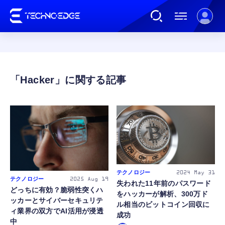
連載
Hacker
AI
ガジェット
ゲーム
テクノロジー
2024
May 31
テクノロジー
2025
Aug 19
失われた11年前のパスワード
どっちに有効？脆弱性突くハ
カルチャー
をハッカーが解析、300万ド
ッカーとサイバーセキュリテ
ル相当のビットコイン回収に
ィ業界の双方でAI活用が浸透
成功
中
公式ストア