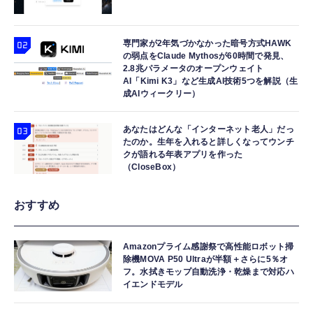
専門家が2年気づかなかった暗号方式HAWK
の弱点をClaude Mythosが60時間で発見、
2.8兆パラメータのオープンウェイト
AI「Kimi K3」など生成AI技術5つを解説（生
成AIウィークリー）
あなたはどんな「インターネット老人」だっ
たのか。生年を入れると詳しくなってウンチ
クが語れる年表アプリを作った
（CloseBox）
おすすめ
Amazonプライム感謝祭で高性能ロボット掃
除機MOVA P50 Ultraが半額＋さらに5％オ
フ。水拭きモップ自動洗浄・乾燥まで対応ハ
イエンドモデル