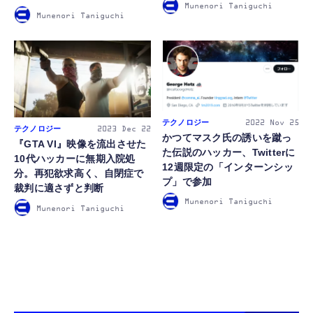
Munenori Taniguchi
Munenori Taniguchi
FOLLOW US
テクノロジー
2022
Nov 25
テクノロジー
2023
Dec 22
かつてマスク氏の誘いを蹴っ
『GTA VI』映像を流出させた
た伝説のハッカー、Twitterに
10代ハッカーに無期入院処
12週限定の「インターンシッ
分。再犯欲求高く、自閉症で
プ」で参加
裁判に適さずと判断
Munenori Taniguchi
Munenori Taniguchi