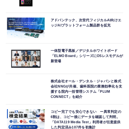
アドバンテック、次世代フィジカルAI向けエ
ッジAIプラットフォーム製品群を拡充
一体型電子黒板／デジタルホワイトボード
「ELMO Board」シリーズにOSレスモデルが
新登場
株式会社オール・デンタル・ジャパンと株式
会社NNGが共催、歯科医院の業務効率化を支
援する院内一括管理システム「PLUM
CONNECT」を紹介
コピー完了でも安心できない ー異常判定の
6割は、コピー後にデータを確認して判明。
「DATA119 Media Test」利用者が任意提供
した判定済み107件を初集計