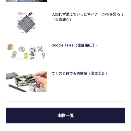
人知れず消えていったマイナーCPUを語ろう
（大原雄介）
Google Tales（佐藤由紀子）
てくのじ何でも実験室（宮里圭介）
連載一覧