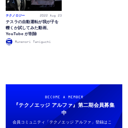
テクノロジー
2022
Aug 23
テスラの自動運転が我が子を
轢くか試してみた動画、
YouTube が削除
Munenori Taniguchi
BECOME A MEMBER
『テクノエッジ アルファ』
第二期会員募集
中
会員コミュニティ「テクノエッジ アルファ」登録はこ