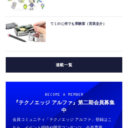
てくのじ何でも実験室（宮里圭介）
連載一覧
BECOME A MEMBER
『テクノエッジ アルファ』
第二期会員募集
中
会員コミュニティ「テクノエッジ アルファ」登録はこ
ちら。イベント招待や限定コンテンツ、会員専用