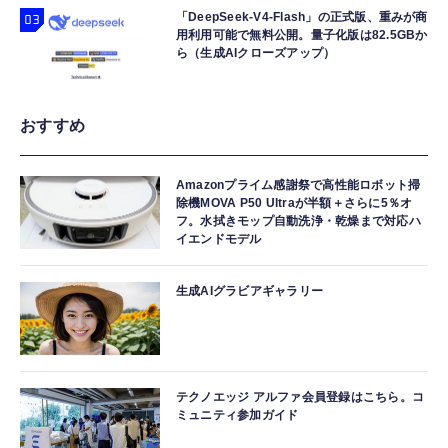
「DeepSeek-V4-Flash」の正式版、重みが商
用利用可能で無料公開。量子化版は82.5GBか
ら（生成AIクローズアップ）
おすすめ
Amazonプライム感謝祭で高性能ロボット掃
除機MOVA P50 Ultraが半額＋さらに5％オ
フ。水拭きモップ自動洗浄・乾燥まで対応ハ
イエンドモデル
生成AIグラビアギャラリー
テクノエッジ アルファ会員登録はこちら。コ
ミュニティ参加ガイド