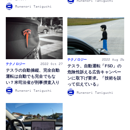
Munenori Taniguchi
Munenori Taniguchi
FOLLOW US
テクノロジー
2022
Aug 26
テクノロジー
2022
Oct 27
テスラ、自動運転「FSD」の
テスラの自動操縦、完全自動
危険性訴える広告キャンペー
運転は自動でも完全でもな
ンに取下げ要求。「技術を誤
い？米司法省が刑事捜査入り
って伝えている」
Munenori Taniguchi
Munenori Taniguchi