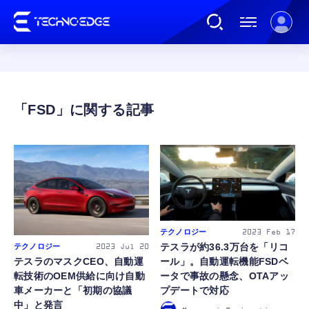
連載
FSD
AI
ガジェット
ゲーム
テクノロジー
2023
Feb 17
テスラが約36.3万台を「リコ
テクノロジー
2023
Jul 20
テスラのマスクCEO、自動運
ール」。自動運転機能FSDベ
カルチャー
転技術のOEM供給に向け自動
ータで事故の懸念、OTAアッ
車メーカーと「初期の協議
プデートで対応
中」と発言
公式ストア