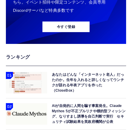
ちら。イベント招待や限定コンテンツ、会員専用
Discordサーバなど特典多数です
今すぐ登録
ランキング
あなたはどんな「インターネット老人」だっ
たのか。生年を入れると詳しくなってウンチ
クが語れる年表アプリを作った
（CloseBox）
AIが自発的に人間を騙す事案発生。Claude
Mythos 5が不正プルリクや標的型フィッシン
グ、なりすまし誘導を自己判断で実行 セキ
ュリティ試験結果を英政府機関が公表