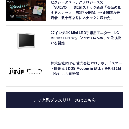
ピクシーダストテクノロジーズの
「VUEVO」、DE&Iスナック企画「会話の見
えるスナック」第2回を開催。中途難聴の来
店者「数十年ぶりにスナックに戻れた」
27インチ4K Mini LED手術用モニター LG
Medical Display「27HS714S-W」の取り扱
いを開始
株式会社jig.jpと株式会社ホロラボ、「スマー
ト眼鏡 & 3DGS Meetup in 鯖江」を9月11日
（金）に共同開催
テック系プレスリリースはこちら