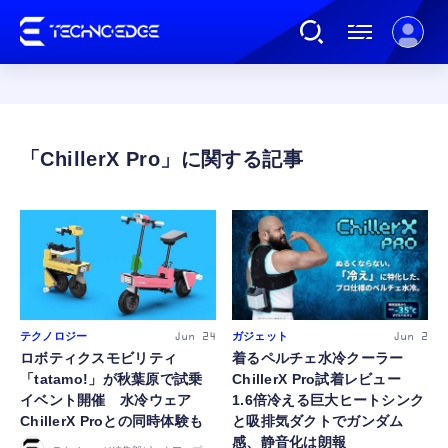
連載
ChillerX Pro
AI
ガジェット
ゲーム
テクノロジー
ガジェット
Jun 24
Jun 2
ロボティクスモビリティ
着るペルチェ水冷クーラー
「tatamo!」が秋葉原で試乗
ChillerX Pro試着レビュー
カルチャー
イベント開催 水冷ウェア
1.6倍冷える巨大ヒートシンク
ChillerX Proとの同時体験も
と吸排気ダクトでガンダム
公式ストア
感、静音化は朗報