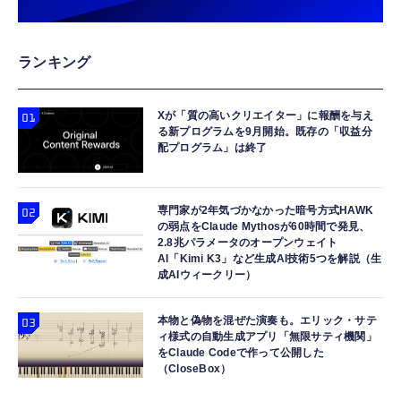
ランキング
Xが「質の高いクリエイター」に報酬を与え
る新プログラムを9月開始。既存の「収益分
配プログラム」は終了
専門家が2年気づかなかった暗号方式HAWK
の弱点をClaude Mythosが60時間で発見、
2.8兆パラメータのオープンウェイト
AI「Kimi K3」など生成AI技術5つを解説（生
成AIウィークリー）
本物と偽物を混ぜた演奏も。エリック・サテ
ィ様式の自動生成アプリ「無限サティ機関」
をClaude Codeで作って公開した
（CloseBox）