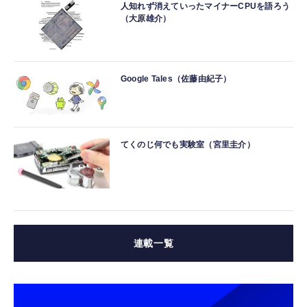
人知れず消えていったマイナーCPUを語ろう
（大原雄介）
Google Tales（佐藤由紀子）
てくのじ何でも実験室（宮里圭介）
連載一覧