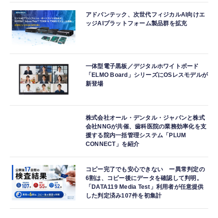
アドバンテック、次世代フィジカルAI向けエ
ッジAIプラットフォーム製品群を拡充
一体型電子黒板／デジタルホワイトボード
「ELMO Board」シリーズにOSレスモデルが
新登場
株式会社オール・デンタル・ジャパンと株式
会社NNGが共催、歯科医院の業務効率化を支
援する院内一括管理システム「PLUM
CONNECT」を紹介
コピー完了でも安心できない ー異常判定の
6割は、コピー後にデータを確認して判明。
「DATA119 Media Test」利用者が任意提供
した判定済み107件を初集計