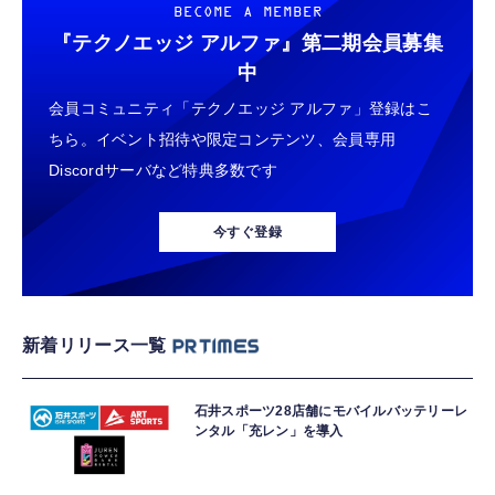
BECOME A MEMBER
『テクノエッジ アルファ』
第二期会員募集
中
会員コミュニティ「テクノエッジ アルファ」登録はこ
ちら。イベント招待や限定コンテンツ、会員専用
Discordサーバなど特典多数です
今すぐ登録
新着リリース一覧
石井スポーツ28店舗にモバイルバッテリーレ
ンタル「充レン」を導入