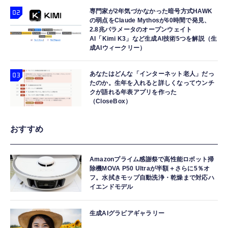
専門家が2年気づかなかった暗号方式HAWK
の弱点をClaude Mythosが60時間で発見、
2.8兆パラメータのオープンウェイト
AI「Kimi K3」など生成AI技術5つを解説（生
成AIウィークリー）
あなたはどんな「インターネット老人」だっ
たのか。生年を入れると詳しくなってウンチ
クが語れる年表アプリを作った
（CloseBox）
おすすめ
Amazonプライム感謝祭で高性能ロボット掃
除機MOVA P50 Ultraが半額＋さらに5％オ
フ。水拭きモップ自動洗浄・乾燥まで対応ハ
イエンドモデル
生成AIグラビアギャラリー