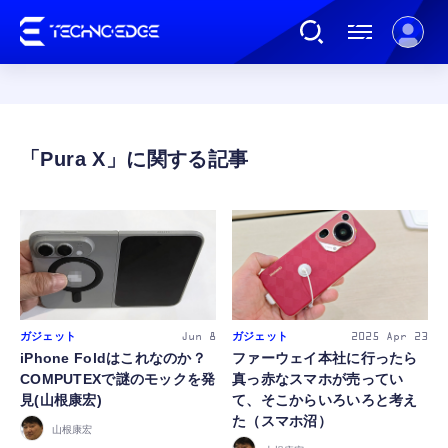
連載
Pura X
AI
ガジェット
ゲーム
ガジェット
ガジェット
Jun 8
2025
Apr 23
iPhone Foldはこれなのか？
ファーウェイ本社に行ったら
COMPUTEXで謎のモックを発
真っ赤なスマホが売ってい
カルチャー
見(山根康宏)
て、そこからいろいろと考え
た（スマホ沼）
山根康宏
公式ストア