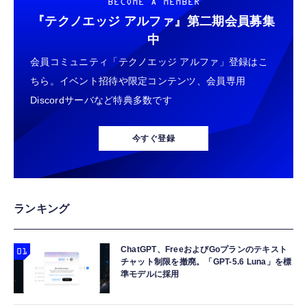
BECOME A MEMBER
『テクノエッジ アルファ』
第二期会員募集
中
会員コミュニティ「テクノエッジ アルファ」登録はこ
ちら。イベント招待や限定コンテンツ、会員専用
Discordサーバなど特典多数です
今すぐ登録
ランキング
ChatGPT、FreeおよびGoプランのテキスト
チャット制限を撤廃。「GPT-5.6 Luna」を標
準モデルに採用