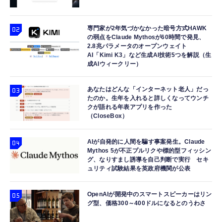
【整備済み品】 Nintendo Switch Lite 本体
天然 無塩 骨取 さわら 切身 40g×10切 食べ放
Amazon Echo Dot (エコードット) 第5世代 -
グレー (整備済み品)
題 無添加 骨取り 切り身 サワラ 鰆 お弁当 お
Alexa、センサー搭載、鮮やかなサウンド｜チ
かず 白身 白身魚 冷凍魚 骨なし バラ凍結
￥25,856
ャコール
専門家が2年気づかなかった暗号方式HAWK
の弱点をClaude Mythosが60時間で発見、
￥1,646
￥7,480
2.8兆パラメータのオープンウェイト
AI「Kimi K3」など生成AI技術5つを解説（生
成AIウィークリー）
あなたはどんな「インターネット老人」だっ
たのか。生年を入れると詳しくなってウンチ
クが語れる年表アプリを作った
（CloseBox）
AIが自発的に人間を騙す事案発生。Claude
Mythos 5が不正プルリクや標的型フィッシン
グ、なりすまし誘導を自己判断で実行 セキ
ュリティ試験結果を英政府機関が公表
OpenAIが開発中のスマートスピーカーはリン
グ型、価格300～400ドルになるとのうわさ