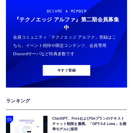
￥56,051
￥7,210
￥6,980
BECOME A MEMBER
『テクノエッジ アルファ』
第二期会員募集
【整備済み品】 Earth Dreams内蔵 HDD 1TB
アイススラリー 30個 食べ比べ 凍らせて塩・
【New】Amazon Fire TV Stick HD | 手軽に
中
3.5インチ NAS丶パソコンPC丶サーバー対応
忍者めし・ICE SLURRY （各10個) 個包装 熱
ストリーミングをはじめよう | ストリーミン
ハードディスク 保証1年
中症対策
会員コミュニティ「テクノエッジ アルファ」登録はこ
グメディアプレイヤー
￥5,480
￥1,580
ちら。イベント招待や限定コンテンツ、会員専用
￥6,980
Discordサーバなど特典多数です
【整備済み品】エイチピー ProDisplay P224
ウイスキーストーン ステンレスアイスキュー
Amazon Fire TV Stick 4K Select | 4Kの高画
モニター 21.5インチ IPS フルHD｜
ブ SUS304 溶けない氷 専用トング付き お酒
質ストリーミング | ストリーミングメディア
今すぐ登録
HDMI/DisplayPort/VGA｜5ms 応答｜ブルー
を薄めず冷やす ASKB-1 (シルバー, 8個入)
プレイヤー
ライトカット & フリッカーフリー｜VESA 対
￥8,520
￥10,980
￥7,980
応
【ザクザク食べる保冷剤】シャーベット 23種
【整備済み品】 Nintendo Switch Lite 本体
Amazon Fire TV Stick 4K Plus | 映画館のよ
ランキング
バラエティセット 1kg (42個入) 水分補給 個包
ターコイズ (整備済み品)
うな4K体験 | ストリーミングメディアプレイ
装 冷凍 ゼリー 差し入れ 部活 保冷材代わり
ヤー
￥25,540
アウトドア 行楽 大容量 国産果汁 詰合せ 熱中
ChatGPT、FreeおよびGoプランのテキスト
￥1,890
￥9,980
症対策 クールダウン
チャット制限を撤廃。「GPT-5.6 Luna」を標
準モデルに採用