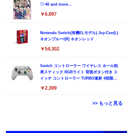
♡-40 and more…
￥6,897
Nintendo Switch(有機ELモデル) Joy-Con(L)
ネオンブルー/(R) ネオンレッド
￥54,302
Switch コントローラー ワイヤレス ホール効
果スティック RGBライト 背面ボタン付き ス
イッチ コントローラー TURBO連射 4段階振
動調整 6軸ジャイロセンサー 800mAhバッテ
￥2,399
リー Switch/Switch2/PC/Android/IOSに対応
プロコン
>> もっと見る
【New】Amazon Fire TV Stick HD | 手軽に
【整備済み品】 Apple iPhone 14 128GB イ
ニチレイ きくばりごぜん 冷凍弁当 (中華 8食
ストリーミングをはじめよう | ストリーミン
エロー SIMフリー 5G対応 (整備済み品)
セット) 野菜 使用量100g以上
グメディアプレイヤー