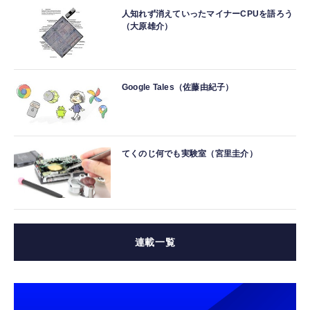
人知れず消えていったマイナーCPUを語ろう
（大原雄介）
Google Tales（佐藤由紀子）
てくのじ何でも実験室（宮里圭介）
連載一覧