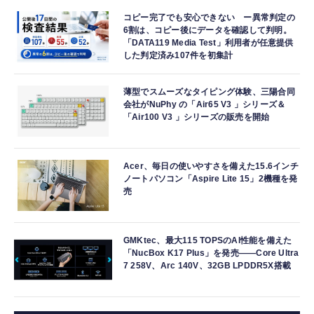
コピー完了でも安心できない ー異常判定の
6割は、コピー後にデータを確認して判明。
「DATA119 Media Test」利用者が任意提供
した判定済み107件を初集計
薄型でスムーズなタイピング体験、三陽合同
会社がNuPhy の「Air65 V3 」シリーズ＆
「Air100 V3 」シリーズの販売を開始
Acer、毎日の使いやすさを備えた15.6インチ
ノートパソコン「Aspire Lite 15」2機種を発
売
GMKtec、最大115 TOPSのAI性能を備えた
「NucBox K17 Plus」を発売――Core Ultra
7 258V、Arc 140V、32GB LPDDR5X搭載