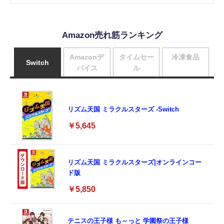
Amazon売れ筋ランキング
Amazonデ
タイムセー
冷凍食品
Switch
バイス
ル
リズム天国 ミラクルスターズ -Switch
￥5,645
リズム天国 ミラクルスターズ|オンラインコー
ド版
￥5,850
テニスの王子様 も～っと 学園祭の王子様