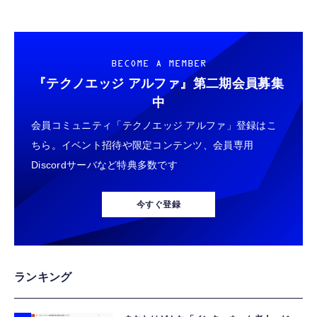
【2枚セット】For ASUS ROG Xbox
Windows版 | Minecraft (マインクラフト):
BENGOO G9000 ゲーミングヘッドセット 紫
Ally/ROG Xbox Ally X フィルム RC73XA-
Java & Bedrock Edition | オンラインコード
| （3.5mm有線ヘッドホン）
Z2E24G1T 7インチ ガラスフィルム ROG
版
￥3,699
Xbox Ally/ROG Xbox Ally X RC73XA-
￥749
￥3,600
BECOME A MEMBER
Z2E24G1T 7インチ 対応 保護フィルム 高透過
率 高感度タッチ 硬度9H 指紋防止 Greerass
『テクノエッジ アルファ』
第二期会員募集
エレコム ヘッドセット USB 有線 マイク付き
気泡防止 撥水撥油 耐衝撃 貼り付け簡単 液晶
JSAUX ROG Xbox Ally/X 2025用 キャリング
ドラゴンクエストX 時空の迷い子たち オンラ
中
ヘッドホン 軽量 長時間 ウェブ会議 テレワー
保護 超薄飛散防止
ケース 二層式 ハードシェル保護ケース アク
イン【Amazon.co.jp限定】お役立ちアイテム
ク 【LINE Skype windows オンラインゲー
会員コミュニティ「テクノエッジ アルファ」登録はこ
セサリー収納-BG0136
セット 配信 |ダウンロード版
ムに対応】 1.8m シルバー HS-FBE01USV
￥1,320
ちら。イベント招待や限定コンテンツ、会員専用
￥4,999
￥4,950
Discordサーバなど特典多数です
エレコム 有線ヘッドセット USB マイク付き
【整備済み品】 Valve Steam Deck バルブ ス
【Amazon.co.jp限定】 Logicool G ハンコン
インナーイヤー カナル型 両耳 ブラック
チームデック LCD 256GB ゲーミングPC 7イ
G923 グランツーリスモ7 Forza Horizon 6
今すぐ登録
ECHS-EP21SUBK
ンチ 60Hz SteamOS搭載 専用64GBマイクロ
G923d
SDカード付属 OS再インストール済み
￥1,560
￥99,800
￥38,800
エレコム ヘッドセット 4極 3.5mm ノイズキ
【整備済み品】 Valve バルブ Steam Deck 有
FLYDIGI(フライディジ) ワイヤレスコントロ
ランキング
ャンセリング 単一指向性 軽い 有線 マイク付
機ELモデル OLED 512GB スチームデック ゲ
ーラー「VADER5 PRO」 Nintendo Switch™
き ヘッドホン 長時間 ウェブ会議 テレワーク
ーミングPC 7.4インチ 90Hz SteamOS搭載
Windows PC iPhone Android 対応 【日本正
ブラック HS-HP06STBK