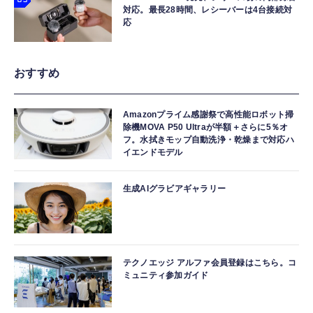
対応。最長28時間、レシーバーは4台接続対
応
おすすめ
Amazonプライム感謝祭で高性能ロボット掃
除機MOVA P50 Ultraが半額＋さらに5％オ
フ。水拭きモップ自動洗浄・乾燥まで対応ハ
イエンドモデル
生成AIグラビアギャラリー
テクノエッジ アルファ会員登録はこちら。コ
ミュニティ参加ガイド