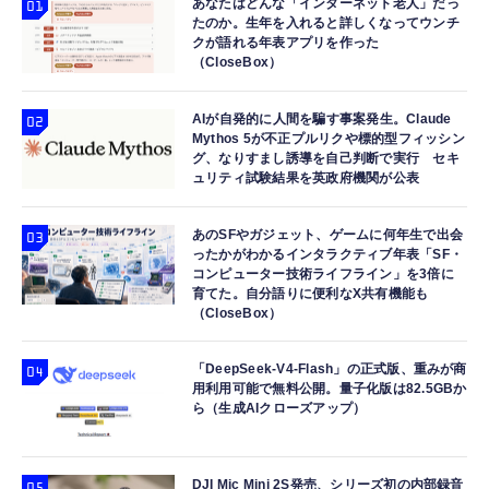
専用microSDカード付属 180日保証
規代理店品】
あなたはどんな「インターネット老人」だっ
￥1,690
￥141,800
￥8,917
たのか。生年を入れると詳しくなってウンチ
クが語れる年表アプリを作った
エレコム 有線ヘッドセット 3.5mm 4極ミニ
（CloseBox）
For ASUS ROG Xbox Ally/ROG Xbox Ally X
Void Gaming GENESIS ゲーミングコントロ
プラグ マイク付き インナーイヤー カナル型
ケース RC73XA-Z2E24G1T 7インチ
ーラー pc ゲームパッド 無線 有線 対応 ポー
両耳 変換ケーブル付 (4極 - 3極) ブラック
Greerass ASUS ROG Xbox Ally/ROG Xbox
リングレート 8000Hz TMR
AIが自発的に人間を騙す事案発生。Claude
ECHS-EP21STBK
Mythos 5が不正プルリクや標的型フィッシン
Ally X カバー 保護ケース TPU素材 擦り傷防
￥1,430
￥1,599
￥12,980
グ、なりすまし誘導を自己判断で実行 セキ
止 完全保護 滑り止め 放熱設計 超薄型 軽量
ュリティ試験結果を英政府機関が公表
耐衝撃 （ブラック）
あのSFやガジェット、ゲームに何年生で出会
ったかがわかるインタラクティブ年表「SF・
コンピューター技術ライフライン」を3倍に
育てた。自分語りに便利なX共有機能も
（CloseBox）
「DeepSeek-V4-Flash」の正式版、重みが商
用利用可能で無料公開。量子化版は82.5GBか
ら（生成AIクローズアップ）
DJI Mic Mini 2S発売、シリーズ初の内部録音