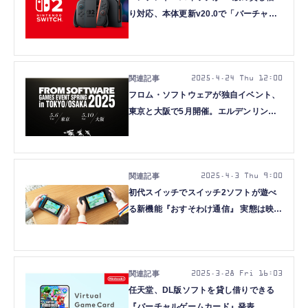
り対応、本体更新v20.0で「バーチャル
ゲームカード」導入。Switch 2向け新機
能も準備
2025.4.24 Thu 12:00
フロム・ソフトウェアが独自イベント、
東京と大阪で5月開催。エルデンリング
Switch 2収録の追加要素や新作ナイトレ
イン試遊、ステージなど 来場特典も
2025.4.3 Thu 9:00
初代スイッチでスイッチ2ソフトが遊べ
る新機能『おすそわけ通信』 実態は映像
配信。一人が買って皆でプレイ、『ゲー
ムチャット』ならオンラインも
2025.3.28 Fri 16:03
任天堂、DL版ソフトを貸し借りできる
『バーチャルゲームカード』発表。