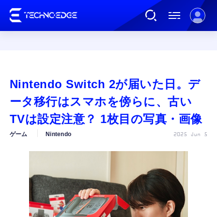
連載
Nintendo Switch 2が届いた日。デ
AI
ータ移行はスマホを傍らに、古い
TVは設定注意？ 1枚目の写真・画像
ガジェット
ゲーム
Nintendo
2025 Jun 5
ゲーム
カルチャー
公式ストア