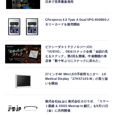
日本で世界最速発売
CFexpress 4.0 Type A Dual VPG 400/800メ
モリーカードを販売開始
ピクシーダストテクノロジーズの
「VUEVO」、DE&Iスナック企画「会話の見
えるスナック」第2回を開催。中途難聴の来
店者「数十年ぶりにスナックに戻れた」
27インチ4K Mini LED手術用モニター LG
Medical Display「27HS714S-W」の取り扱
いを開始
株式会社jig.jpと株式会社ホロラボ、「スマー
ト眼鏡 & 3DGS Meetup in 鯖江」を9月11日
（金）に共同開催