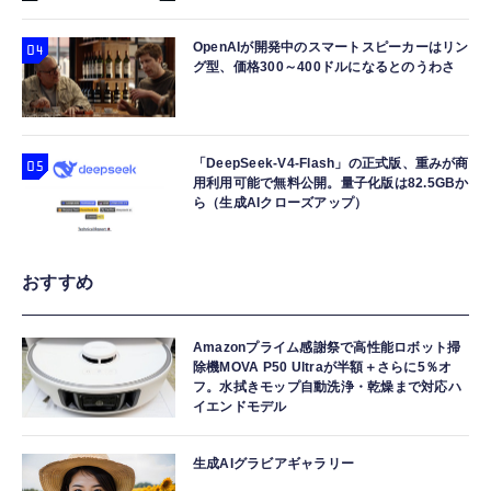
OpenAIが開発中のスマートスピーカーはリン
グ型、価格300～400ドルになるとのうわさ
「DeepSeek-V4-Flash」の正式版、重みが商
用利用可能で無料公開。量子化版は82.5GBか
ら（生成AIクローズアップ）
おすすめ
Amazonプライム感謝祭で高性能ロボット掃
除機MOVA P50 Ultraが半額＋さらに5％オ
フ。水拭きモップ自動洗浄・乾燥まで対応ハ
イエンドモデル
生成AIグラビアギャラリー