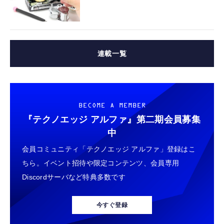
連載一覧
BECOME A MEMBER
『テクノエッジ アルファ』
第二期会員募集
中
会員コミュニティ「テクノエッジ アルファ」登録はこ
ちら。イベント招待や限定コンテンツ、会員専用
Discordサーバなど特典多数です
今すぐ登録