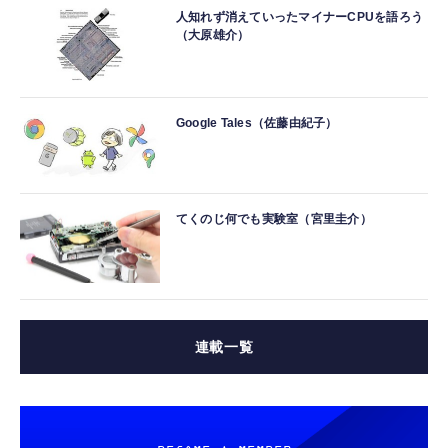
人知れず消えていったマイナーCPUを語ろう
（大原雄介）
Google Tales（佐藤由紀子）
てくのじ何でも実験室（宮里圭介）
連載一覧