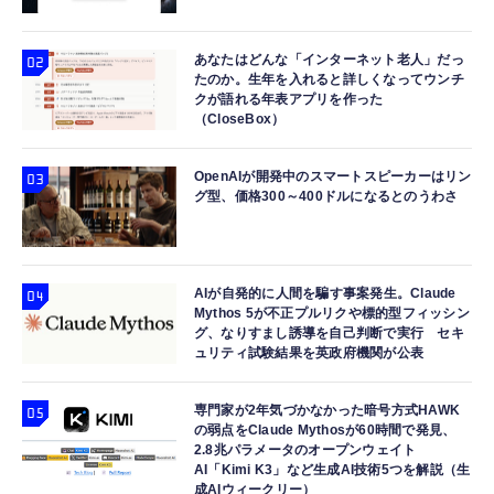
あなたはどんな「インターネット老人」だっ
たのか。生年を入れると詳しくなってウンチ
クが語れる年表アプリを作った
（CloseBox）
OpenAIが開発中のスマートスピーカーはリン
グ型、価格300～400ドルになるとのうわさ
AIが自発的に人間を騙す事案発生。Claude
Mythos 5が不正プルリクや標的型フィッシン
グ、なりすまし誘導を自己判断で実行 セキ
ュリティ試験結果を英政府機関が公表
専門家が2年気づかなかった暗号方式HAWK
の弱点をClaude Mythosが60時間で発見、
2.8兆パラメータのオープンウェイト
AI「Kimi K3」など生成AI技術5つを解説（生
成AIウィークリー）