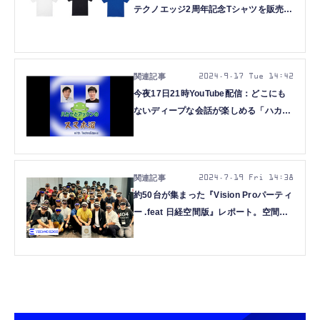
テクノエッジ2周年記念Tシャツを販売し
ます
2024.9.17 Tue 14:42
今夜17日21時YouTube配信：どこにも
ないディープな会話が楽しめる「ハカセ
とアックンのスマホ沼」開始のお知らせ
2024.7.19 Fri 14:38
約50台が集まった『Vision Proパーティ
ー .feat 日経空間版』レポート。空間コ
ンピューティングの現在と未来を体験す
るイベント