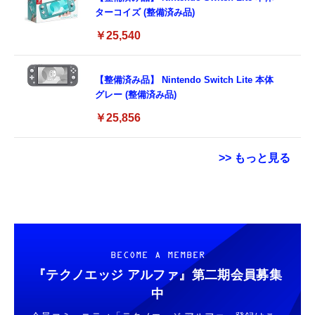
ターコイズ (整備済み品)
￥25,540
【整備済み品】 Nintendo Switch Lite 本体
グレー (整備済み品)
￥25,856
>> もっと見る
【New】Amazon Fire TV Stick HD | 手軽に
【PICO公式】両足首用 Motion Tracker｜体
TAMASHII NATIONS S.H.フィギュアーツ
ストリーミングをはじめよう | ストリーミン
感センサー｜ピコ 4/ ピコ 4 Ultra対応 瞬時ワ
ONE PIECE シャンクス -マリンフォード頂上
グメディアプレイヤー
イヤレス接続 超軽量 全身高精確トラッキング
決戦- 約165mm PVC&ABS&布製 塗装済み可
VR Chat対応
動フィギュア
￥6,980
￥11,800
￥9,900
BECOME A MEMBER
『テクノエッジ アルファ』
第二期会員募集
【New】Amazon Fire TV Stick HD | 手軽に
【PICO公式】PICO Motion Tracker 専用拡張
TAMASHII NATIONS S.H.フィギュアーツ 機
中
ストリーミングをはじめよう | ストリーミン
ベルト (4本セット) | 手首・太腿用ストラップ
動戦士ガンダムSEED DESTINY キラ・ヤマ