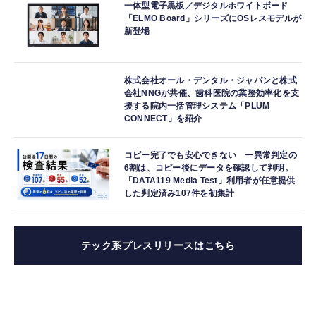
一体型電子黒板／デジタルホワイトボード
「ELMO Board」シリーズにOSレスモデルが
新登場
株式会社オール・デンタル・ジャパンと株式
会社NNGが共催、歯科医院の業務効率化を支
援する院内一括管理システム「PLUM
CONNECT」を紹介
コピー完了でも安心できない ー異常判定の
6割は、コピー後にデータを確認して判明。
「DATA119 Media Test」利用者が任意提供
した判定済み107件を初集計
テック系プレスリリースはこちら