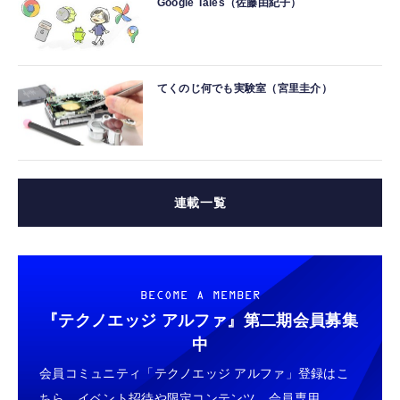
Google Tales（佐藤由紀子）
てくのじ何でも実験室（宮里圭介）
連載一覧
BECOME A MEMBER
『テクノエッジ アルファ』
第二期会員募集
中
会員コミュニティ「テクノエッジ アルファ」登録はこ
ちら。イベント招待や限定コンテンツ、会員専用