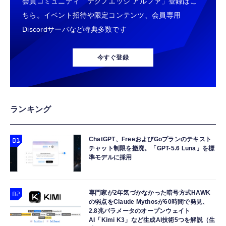
会員コミュニティ「テクノエッジ アルファ」登録はこ
グメディアプレイヤー
| 5点トラッキング対応 | ※トラッカー本体別
ト(オーブ連合首長国パイロットスーツVer．)
売
約140mm PVC&ABS製 塗装済み可動フィギ
ちら。イベント招待や限定コンテンツ、会員専用
￥6,980
￥5,980
￥9,900
ュア
Discordサーバなど特典多数です
Amazon Fire TV Stick 4K Select | 4Kの高画
AMVR Quest 2 に対応 シリコンフェイスカバ
TAMASHII NATIONS S.H.フィギュアーツ
質ストリーミング | ストリーミングメディア
ー クッションカバー 光漏れを軽減 防汚汗止
HUNTER×HUNTER クロロ 約155mm
今すぐ登録
プレイヤー
め 水洗い可能 交換用 (ブラック)
PVC&ABS製 塗装済み可動フィギュア
￥7,980
￥1,080
￥9,900
Amazon Fire TV Stick 4K Plus | 映画館のよ
Nartooston 2個セット フェイスクッション
TAMASHII NATIONS 超合金魂 超電磁ロボ コ
ランキング
うな4K体験 | ストリーミングメディアプレイ
パッド Meta Quest 2 用 フェイシャルインタ
ン・バトラーV GX-121 コン・バトラーV6 約
ヤー
ーフェース 交換 フェイスカバー クイックリ
260mm ABS&ダイキャスト&PVC製 塗装済み
リース 光漏れ防止 ノーズパッド フェイスパ
可動フィギュア
ChatGPT、FreeおよびGoプランのテキスト
￥9,980
￥2,980
￥49,450
チャット制限を撤廃。「GPT-5.6 Luna」を標
ッド フォーム クッション VR ヘッドセット
準モデルに採用
アクセサリー ‐ ブラック
Amazon Echo Dot (エコードット) 第5世代 -
HUIKKJP 交換用サムスティックアナログジョ
TAMASHII NATIONS S.H.フィギュアーツ
Alexa、センサー搭載、鮮やかなサウンド｜チ
イスティック 修理パーツ アクセサリー用 サ
ELDEN RING 指痕爛れのヴァイク（再販版）
ャコール
ムスティック2個セット
約160mm PVC&ABS製 塗装済み可動フィギ
専門家が2年気づかなかった暗号方式HAWK
の弱点をClaude Mythosが60時間で発見、
ュア
￥7,480
￥979
￥9,918
2.8兆パラメータのオープンウェイト
AI「Kimi K3」など生成AI技術5つを解説（生