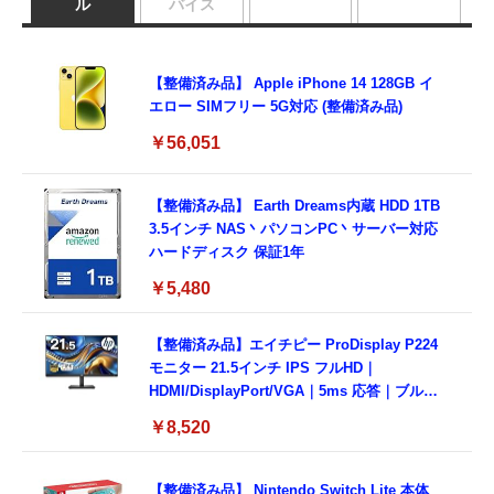
ル
バイス
【整備済み品】 Apple iPhone 14 128GB イ
エロー SIMフリー 5G対応 (整備済み品)
￥56,051
【整備済み品】 Earth Dreams内蔵 HDD 1TB
3.5インチ NAS丶パソコンPC丶サーバー対応
ハードディスク 保証1年
￥5,480
【整備済み品】エイチピー ProDisplay P224
モニター 21.5インチ IPS フルHD｜
HDMI/DisplayPort/VGA｜5ms 応答｜ブルー
ライトカット & フリッカーフリー｜VESA 対
￥8,520
応
【整備済み品】 Nintendo Switch Lite 本体