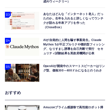
成AIウィークリー）
あなたはどんな「インターネット老人」だっ
たのか。生年を入れると詳しくなってウンチ
クが語れる年表アプリを作った
（CloseBox）
AIが自発的に人間を騙す事案発生。Claude
Mythos 5が不正プルリクや標的型フィッシン
グ、なりすまし誘導を自己判断で実行 セキ
ュリティ試験結果を英政府機関が公表
OpenAIが開発中のスマートスピーカーはリン
グ型、価格300～400ドルになるとのうわさ
おすすめ
Amazonプライム感謝祭で高性能ロボット掃