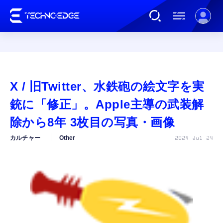
連載
X / 旧Twitter、水鉄砲の絵文字を実
AI
銃に「修正」。Apple主導の武装解
除から8年 3枚目の写真・画像
ガジェット
カルチャー
Other
2024 Jul 24
ゲーム
カルチャー
公式ストア