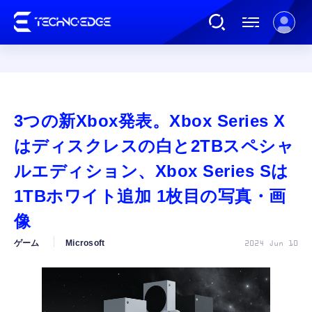
連載
3つの新Xbox発表。Xbox Series X
AI
はディスクレスの白と2TBスペシャ
ルエディション、Xbox Series Sは
ガジェット
1TBホワイト追加 1枚目の写真・画
像
ゲーム
ゲーム
Microsoft
2024 Jun 10
カルチャー
公式ストア