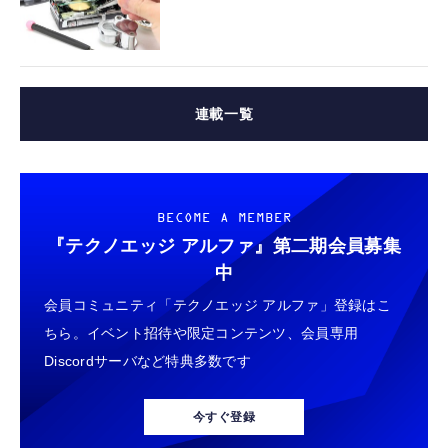
連載一覧
BECOME A MEMBER
『テクノエッジ アルファ』
第二期会員募集
中
会員コミュニティ「テクノエッジ アルファ」登録はこ
ちら。イベント招待や限定コンテンツ、会員専用
Discordサーバなど特典多数です
今すぐ登録