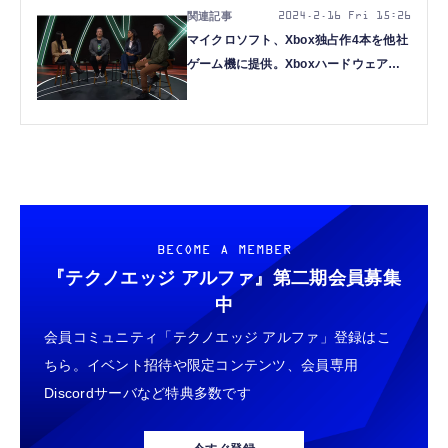
2024.2.16 Fri 15:26
マイクロソフト、Xbox独占作4本を他社
ゲーム機に提供。Xboxハードウェアは
継続、次世代機は「前例のない技術的飛
躍」目指す
BECOME A MEMBER
『テクノエッジ アルファ』
第二期会員募集
中
会員コミュニティ「テクノエッジ アルファ」登録はこ
ちら。イベント招待や限定コンテンツ、会員専用
Discordサーバなど特典多数です