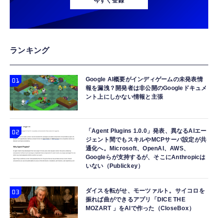
今すぐ登録
ランキング
Google AI概要がインディゲームの未発表情
報を漏洩？開発者は非公開のGoogleドキュメ
ント上にしかない情報と主張
「Agent Plugins 1.0.0」発表、異なるAIエー
ジェント間でもスキルやMCPサーバ設定が共
通化へ。Microsoft、OpenAI、AWS、
Googleらが支持するが、そこにAnthropicは
いない（Publickey）
ダイスを転がせ、モーツァルト。サイコロを
振れば曲ができるアプリ「DICE THE
MOZART 」をAIで作った（CloseBox）