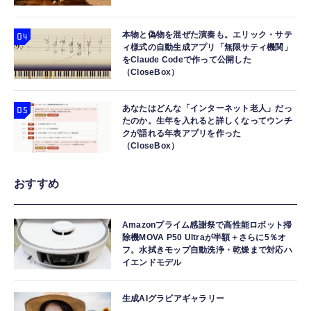
本物と偽物を混ぜた演奏も。エリック・サテ
ィ様式の自動生成アプリ「無限サティ機関」
をClaude Codeで作って公開した
（CloseBox）
あなたはどんな「インターネット老人」だっ
たのか。生年を入れると詳しくなってウンチ
クが語れる年表アプリを作った
（CloseBox）
おすすめ
Amazonプライム感謝祭で高性能ロボット掃
除機MOVA P50 Ultraが半額＋さらに5％オ
フ。水拭きモップ自動洗浄・乾燥まで対応ハ
イエンドモデル
生成AIグラビアギャラリー