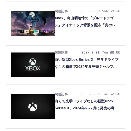
2024.3.30 Sat 14:56
Xbox、鳥山明追悼の『ブルードラゴ
ン』ダイナミック背景を配布「真のレジ
ェンドに敬意を表して」
2024.3.28 Thu 20:00
白い新型Xbox Series X、光学ドライブ
なしの箱型で2024年夏発売？セルフ流
出の円筒形とは別モデル
2024.2.27 Tue 12:50
白くて光学ドライブなしの新型Xbox
Series X、2024年6～7月に発売の噂。
現行モデルより最大100ドル安くなる？