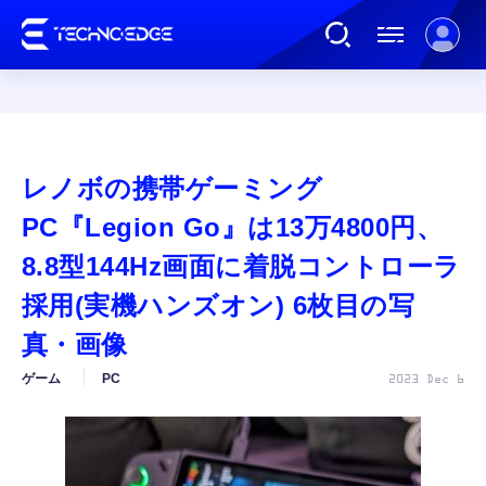
連載
レノボの携帯ゲーミング
AI
PC『Legion Go』は13万4800円、
8.8型144Hz画面に着脱コントローラ
ガジェット
採用(実機ハンズオン) 6枚目の写
真・画像
ゲーム
ゲーム
PC
2023 Dec 6
カルチャー
公式ストア