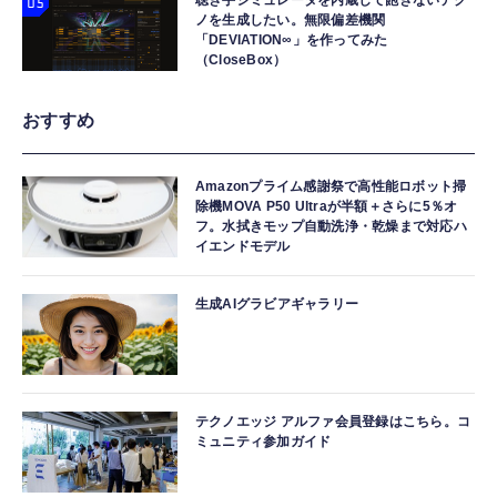
聴き手シミュレータを内蔵して飽きないテク
ノを生成したい。無限偏差機関
「DEVIATION∞」を作ってみた
（CloseBox）
おすすめ
Amazonプライム感謝祭で高性能ロボット掃
除機MOVA P50 Ultraが半額＋さらに5％オ
フ。水拭きモップ自動洗浄・乾燥まで対応ハ
イエンドモデル
生成AIグラビアギャラリー
テクノエッジ アルファ会員登録はこちら。コ
ミュニティ参加ガイド