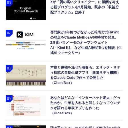
Xが「質の高いクリエイター」に報酬を与え
る新プログラムを9月開始。既存の「収益分
配プログラム」は終了
専門家が2年気づかなかった暗号方式HAWK
の弱点をClaude Mythosが60時間で発見、
2.8兆パラメータのオープンウェイト
AI「Kimi K3」など生成AI技術5つを解説（生
成AIウィークリー）
本物と偽物を混ぜた演奏も。エリック・サテ
ィ様式の自動生成アプリ「無限サティ機関」
をClaude Codeで作って公開した
（CloseBox）
あなたはどんな「インターネット老人」だっ
たのか。生年を入れると詳しくなってウンチ
クが語れる年表アプリを作った
（CloseBox）