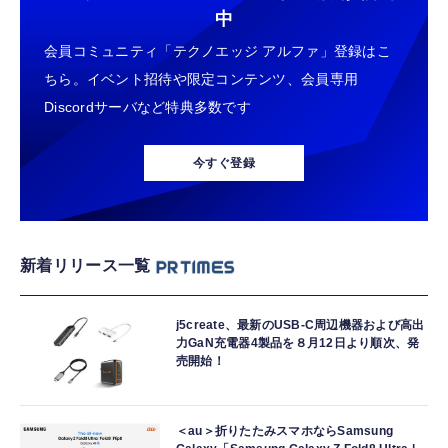
中
会員コミュニティ「テクノエッジ アルファ」登録はこ
ちら。イベント招待や限定コンテンツ、会員専用
Discordサーバなど特典多数です
今すぐ登録
新着リリース一覧
j5create、最新のUSB-C周辺機器および高出
力GaN充電器4製品を８月12日より順次、発
売開始！
＜au＞折りたたみスマホならSamsung