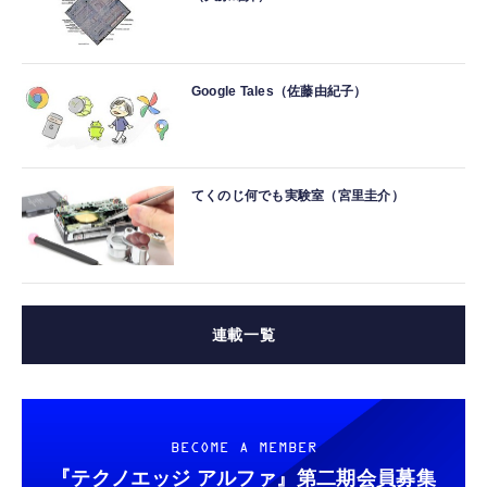
Google Tales（佐藤由紀子）
てくのじ何でも実験室（宮里圭介）
連載一覧
BECOME A MEMBER
『テクノエッジ アルファ』
第二期会員募集