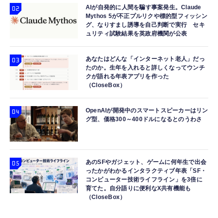
AIが自発的に人間を騙す事案発生。Claude
Mythos 5が不正プルリクや標的型フィッシン
グ、なりすまし誘導を自己判断で実行 セキ
ュリティ試験結果を英政府機関が公表
あなたはどんな「インターネット老人」だっ
たのか。生年を入れると詳しくなってウンチ
クが語れる年表アプリを作った
（CloseBox）
OpenAIが開発中のスマートスピーカーはリン
グ型、価格300～400ドルになるとのうわさ
あのSFやガジェット、ゲームに何年生で出会
ったかがわかるインタラクティブ年表「SF・
コンピューター技術ライフライン」を3倍に
育てた。自分語りに便利なX共有機能も
（CloseBox）