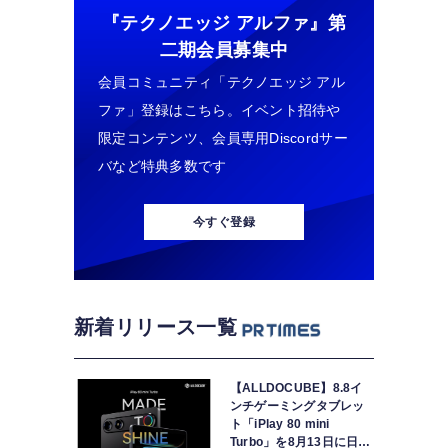
『テクノエッジ アルファ』
第
二期会員募集中
会員コミュニティ「テクノエッジ アル
ファ」登録はこちら。イベント招待や
限定コンテンツ、会員専用Discordサー
バなど特典多数です
今すぐ登録
新着リリース一覧
【ALLDOCUBE】8.8イ
ンチゲーミングタブレッ
ト「iPlay 80 mini
Turbo」を8月13日に日本