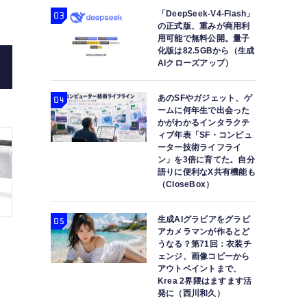
「DeepSeek-V4-Flash」
の正式版、重みが商用利
用可能で無料公開。量子
化版は82.5GBから（生成
AIクローズアップ）
あのSFやガジェット、ゲ
ームに何年生で出会った
かがわかるインタラクテ
ィブ年表「SF・コンピュ
ーター技術ライフライ
ン」を3倍に育てた。自分
語りに便利なX共有機能も
（CloseBox）
生成AIグラビアをグラビ
アカメラマンが作るとど
うなる？第71回：衣装チ
ェンジ、画像コピーから
アウトペイントまで、
Krea 2界隈はますます活
発に（西川和久）