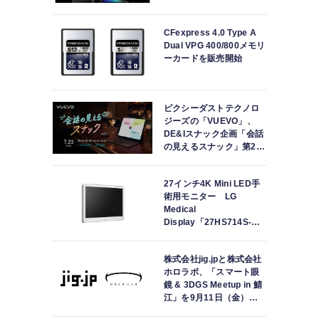
で世界最速発売
CFexpress 4.0 Type A
Dual VPG 400/800メモリ
ーカードを販売開始
ピクシーダストテクノロ
ジーズの「VUEVO」、
DE&Iスナック企画「会話
の見えるスナック」第2回
を開催。中途難聴の来店
者「数十年ぶりにスナッ
27インチ4K Mini LED手
クに戻れた」
術用モニター LG
Medical
Display「27HS714S-
W」の取り扱いを開始
株式会社jig.jpと株式会社
ホロラボ、「スマート眼
鏡 & 3DGS Meetup in 鯖
江」を9月11日（金）に
共同開催