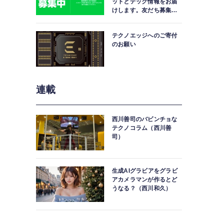
ットとテック情報をお届
けします。友だち募集
中。
テクノエッジへのご寄付
のお願い
連載
西川善司のバビンチョな
テクノコラム（西川善
司）
生成AIグラビアをグラビ
アカメラマンが作るとど
うなる？（西川和久）