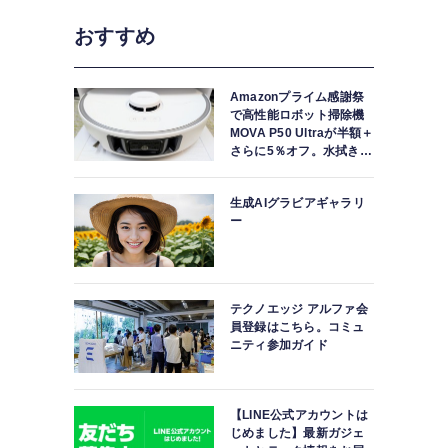
おすすめ
Amazonプライム感謝祭
で高性能ロボット掃除機
MOVA P50 Ultraが半額＋
さらに5％オフ。水拭きモ
ップ自動洗浄・乾燥まで
対応ハイエンドモデル
生成AIグラビアギャラリ
ー
テクノエッジ アルファ会
員登録はこちら。コミュ
ニティ参加ガイド
【LINE公式アカウントは
じめました】最新ガジェ