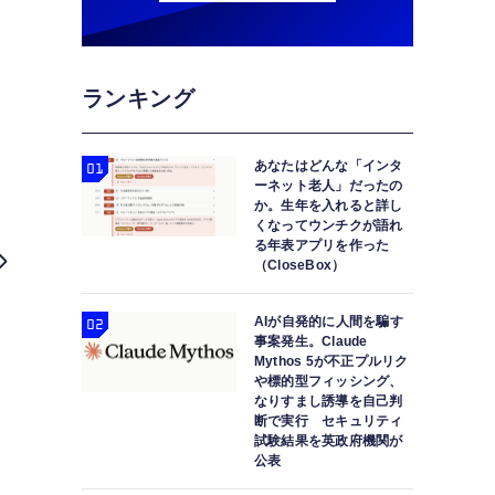
ランキング
あなたはどんな「インタ
ーネット老人」だったの
か。生年を入れると詳し
くなってウンチクが語れ
る年表アプリを作った
（CloseBox）
Xboxコントローラ新色「ベロシティ グリ
AIが自発的に人間を騙す
事案発生。Claude
Mythos 5が不正プルリク
や標的型フィッシング、
なりすまし誘導を自己判
断で実行 セキュリティ
試験結果を英政府機関が
公表