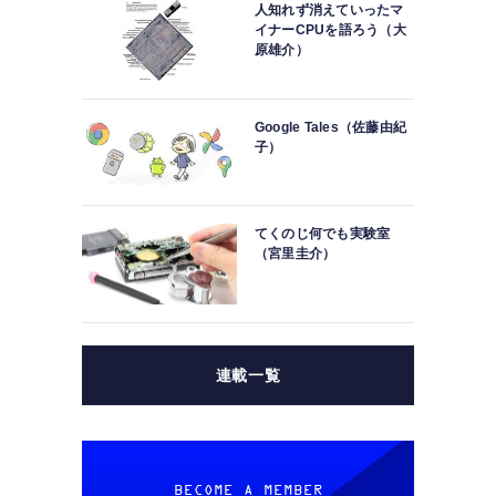
人知れず消えていったマ
イナーCPUを語ろう（大
原雄介）
Google Tales（佐藤由紀
子）
てくのじ何でも実験室
（宮里圭介）
連載一覧
BECOME A MEMBER