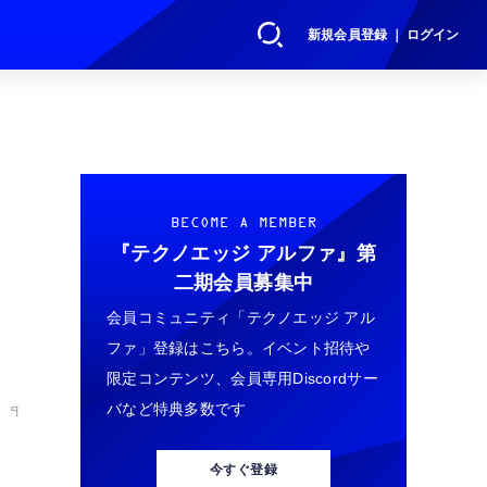
新規会員登録 ｜ ログイン
BECOME A MEMBER
『テクノエッジ アルファ』
第
二期会員募集中
会員コミュニティ「テクノエッジ アル
ファ」登録はこちら。イベント招待や
限定コンテンツ、会員専用Discordサー
バなど特典多数です
 9
今すぐ登録