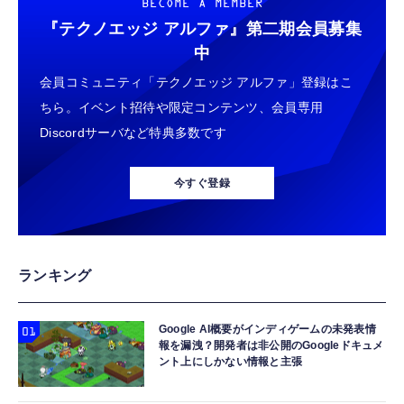
BECOME A MEMBER
『テクノエッジ アルファ』
第二期会員募集
中
会員コミュニティ「テクノエッジ アルファ」登録はこ
ちら。イベント招待や限定コンテンツ、会員専用
Discordサーバなど特典多数です
今すぐ登録
ランキング
Google AI概要がインディゲームの未発表情
報を漏洩？開発者は非公開のGoogleドキュメ
ント上にしかない情報と主張