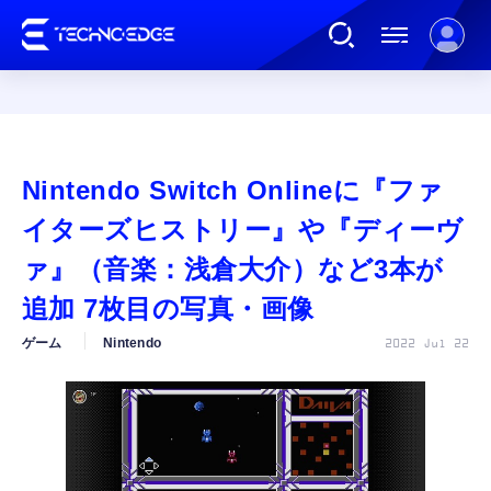
連載
Nintendo Switch Onlineに『ファ
AI
イターズヒストリー』や『ディーヴ
ァ』（音楽：浅倉大介）など3本が
ガジェット
追加 7枚目の写真・画像
ゲーム
Nintendo
2022 Jul 22
ゲーム
カルチャー
公式ストア