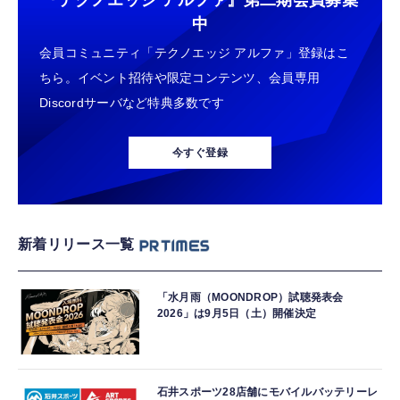
『テクノエッジ アルファ』
第二期会員募集
中
会員コミュニティ「テクノエッジ アルファ」登録はこ
ちら。イベント招待や限定コンテンツ、会員専用
Discordサーバなど特典多数です
今すぐ登録
新着リリース一覧
「水月雨（MOONDROP）試聴発表会
2026」は9月5日（土）開催決定
石井スポーツ28店舗にモバイルバッテリーレ