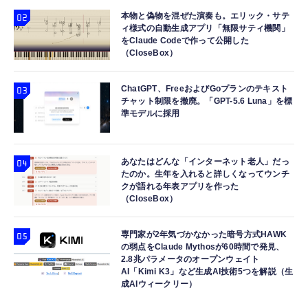
本物と偽物を混ぜた演奏も。エリック・サテ
ィ様式の自動生成アプリ「無限サティ機関」
をClaude Codeで作って公開した
（CloseBox）
ChatGPT、FreeおよびGoプランのテキスト
チャット制限を撤廃。「GPT-5.6 Luna」を標
準モデルに採用
あなたはどんな「インターネット老人」だっ
たのか。生年を入れると詳しくなってウンチ
クが語れる年表アプリを作った
（CloseBox）
専門家が2年気づかなかった暗号方式HAWK
の弱点をClaude Mythosが60時間で発見、
2.8兆パラメータのオープンウェイト
AI「Kimi K3」など生成AI技術5つを解説（生
成AIウィークリー）