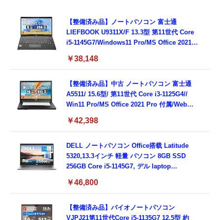
【整備済み品】ノートパソコン 富士通
LIEFBOOK U9311X/F 13.3型 第11世代 Core
i5-1145G7/Windows11 Pro/MS Office 2021搭
載/Webカメラ/Wifi・Bluetooth・HDMI・
￥38,148
Type-C/360度回転対応/有線静音マウス付
属/180日保証(タッチスクリーン/メモリ
8GB,SSD256GB)
【整備済み品】中古 ノートパソコン 富士通
A5511/ 15.6型/ 第11世代 Core i3-1125G4//
Win11 Pro/MS Office 2021 Pro 付属/Webカ
メラ/DVD/豊富な接続端子 (HDMI, VGA, USB
￥42,398
3.0)/ 有線静音マウス付属/ 180日保証（メモリ
16GB,SSD512GB）
DELL ノートパソコン Office搭载 Latitude
5320,13.3インチ 軽量 パソコン 8GB SSD
256GB Core i5-1145G7, デル laptop
windows 11,中古 ノートPC 日本語キーボー
￥46,800
ド付き (整備済み品)
【整備済み品】バイオノートパソコン
VJPJ21第11世代Core i5-1135G7 12.5型 約