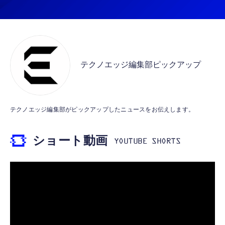
iPhone 15/16/17対応】横向きに寝ると耳が圧
迫されない ソフトシリコンで柔らかい 超軽量
￥53,900
￥2,199
超小型 外部ノイズ遮断 音質良い リモコン マ
イク付き 安眠 仕事 勉強 通勤通学最適（黑-
CASIO Moflin(モフリン）ゴールドPE-
typec）
Lightning to 3.5mm イヤホンジャック 変換
M10GD AIペット（コミュニケーションロボ
MFi認証 【ハイレゾ音質】 内蔵DAC 遅延な
ット）
テクノエッジ編集部ピックアップ
し 48ビット/96KHz 音量調節対応
￥53,900
￥999
霊界コミュニケーションロボット BAKETAN
【HIFI音質】iphone イヤホンジャック ライ
テクノエッジ編集部がピックアップしたニュースをお伝えします。
WARASHI ばけたん ワラシ 桃 MOMO
トニング イヤホン 変換 MFI認証 4極 内蔵
DAC 遅延なし 音量調節/音楽
￥5,400
ショート動画
￥999
【ペットロボット 】lopeto AI robot チャー
寝ホン 睡眠用イヤホン 寝ながら 痛くない 超
ジングベース付き ロペット 充電ベース付き
軽量2.8g ASMR推薦 ワイヤレス
感情成長型 AI搭載 ペットロボット コミュニ
Bluetooth6.1 柔軟性高 安眠 仕事 ブルー
ケーションロボット 性格育成 会話 ジェスチ
￥55,782
ャー認識 タッチセンサー ペット級ファー あ
￥2,682
たたかな触り心地 着せ替え可能 アプリ連携