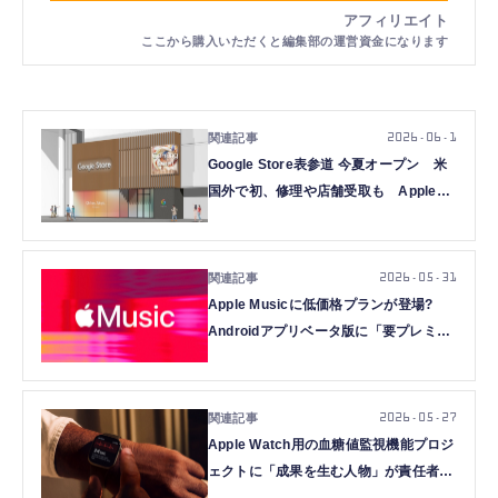
2026.06.1
Google Store表参道 今夏オープン 米
国外で初、修理や店舗受取も Apple表
参道・Galaxy Harajukuから数分
2026.05.31
Apple Musicに低価格プランが登場?
Androidアプリベータ版に「要プレミア
ム」「スキップ制限」の文字列を発見
2026.05.27
Apple Watch用の血糖値監視機能プロジ
ェクトに「成果を生む人物」が責任者と