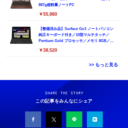
887g超軽量ノートPC
￥55,980
【整備済み品】Surface Go3 ノートパソコン
純正キーボード付き／10型マルチタッチ／
Pentium Gold プロセッサ／メモリ 8GB／
SSD 128GB／Windows11 Office／WiFi-6
￥38,520
Bluetooth5.0／USB-C／1080p顔認証カメラ
>> もっと見る
Grithope イヤホン タイプC【2026新モデル
霊界コミュニケーションロボット BAKETAN
耐久性】 有線イヤホン マイク付き HiFi音質
WARASHI ばけたん ワラシ 改 KAI
ノイズ低減 重低音 遅延なし
SHARE THE STORY
￥5,400
この記事をみんなにシェア
￥949
CASIO Moflin(モフリン）シルバー PE-
タイプc 寝ホンイヤホン 寝ホン type-c 有線
M10SR AIペット（コミュニケーションロボッ
睡眠用イヤホン 【音質強化バージョン
ト）