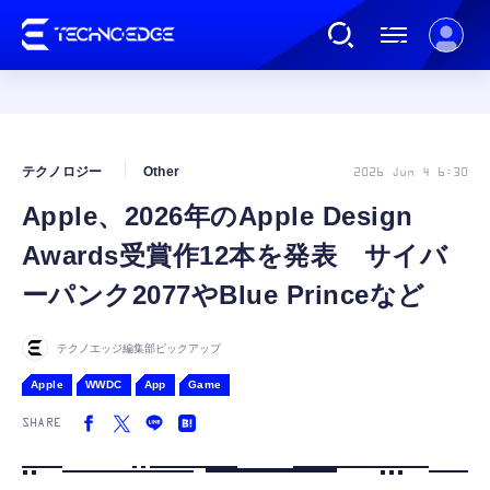
連載
テクノロジー
Other
2026 Jun 4 6:30
Apple、2026年のApple Design
AI
Awards受賞作12本を発表 サイバ
ガジェット
ーパンク2077やBlue Princeなど
ゲーム
テクノエッジ編集部ピックアップ
Apple
WWDC
App
Game
カルチャー
SHARE
公式ストア