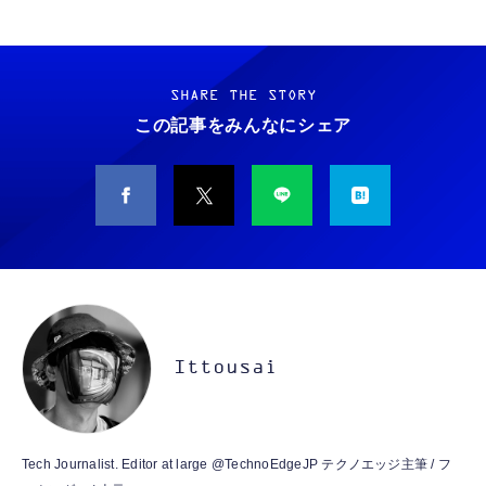
Grithope イヤホン タイプC【2026新モデル
霊界コミュニケーションロボット BAKETAN
耐久性】 有線イヤホン マイク付き HiFi音質
WARASHI ばけたん ワラシ 改 KAI
ノイズ低減 重低音 遅延なし
SHARE THE STORY
￥5,400
この記事をみんなにシェア
￥949
CASIO Moflin(モフリン）シルバー PE-
タイプc 寝ホンイヤホン 寝ホン type-c 有線
M10SR AIペット（コミュニケーションロボッ
睡眠用イヤホン 【音質強化バージョン
ト）
iPhone 15/16/17対応】横向きに寝ると耳が圧
迫されない ソフトシリコンで柔らかい 超軽量
￥53,900
￥2,199
超小型 外部ノイズ遮断 音質良い リモコン マ
イク付き 安眠 仕事 勉強 通勤通学最適（黑-
CASIO Moflin(モフリン）ゴールドPE-
typec）
Lightning to 3.5mm イヤホンジャック 変換
M10GD AIペット（コミュニケーションロボ
MFi認証 【ハイレゾ音質】 内蔵DAC 遅延な
ット）
Ittousai
し 48ビット/96KHz 音量調節対応
￥53,900
￥999
霊界コミュニケーションロボット BAKETAN
【HIFI音質】iphone イヤホンジャック ライ
Tech Journalist. Editor at large @TechnoEdgeJP テクノエッジ主筆 / フ
WARASHI ばけたん ワラシ 桃 MOMO
トニング イヤホン 変換 MFI認証 4極 内蔵