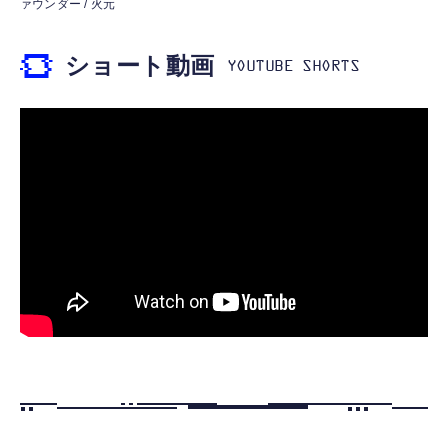
ァウンダー / 火元
DAC 遅延なし 音量調節/音楽
￥5,400
￥999
ショート動画
【ペットロボット 】lopeto AI robot チャー
寝ホン 睡眠用イヤホン 寝ながら 痛くない 超
ジングベース付き ロペット 充電ベース付き
軽量2.8g ASMR推薦 ワイヤレス
感情成長型 AI搭載 ペットロボット コミュニ
Bluetooth6.1 柔軟性高 安眠 仕事 ブルー
ケーションロボット 性格育成 会話 ジェスチ
￥55,782
ャー認識 タッチセンサー ペット級ファー あ
￥2,682
たたかな触り心地 着せ替え可能 アプリ連携
Gemini