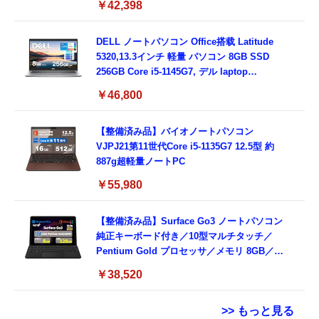
￥42,398
3.0)/ 有線静音マウス付属/ 180日保証（メモリ
16GB,SSD512GB）
DELL ノートパソコン Office搭载 Latitude
5320,13.3インチ 軽量 パソコン 8GB SSD
256GB Core i5-1145G7, デル laptop
windows 11,中古 ノートPC 日本語キーボー
￥46,800
ド付き (整備済み品)
【整備済み品】バイオノートパソコン
VJPJ21第11世代Core i5-1135G7 12.5型 約
887g超軽量ノートPC
￥55,980
【整備済み品】Surface Go3 ノートパソコン
純正キーボード付き／10型マルチタッチ／
Pentium Gold プロセッサ／メモリ 8GB／
SSD 128GB／Windows11 Office／WiFi-6
￥38,520
Bluetooth5.0／USB-C／1080p顔認証カメラ
>> もっと見る