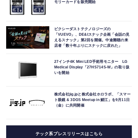
モリーカードを販売開始
ピクシーダストテクノロジーズの
「VUEVO」、DE&Iスナック企画「会話の見
えるスナック」第2回を開催。中途難聴の来
店者「数十年ぶりにスナックに戻れた」
27インチ4K Mini LED手術用モニター LG
Medical Display「27HS714S-W」の取り扱
いを開始
株式会社jig.jpと株式会社ホロラボ、「スマー
ト眼鏡 & 3DGS Meetup in 鯖江」を9月11日
（金）に共同開催
テック系プレスリリースはこちら