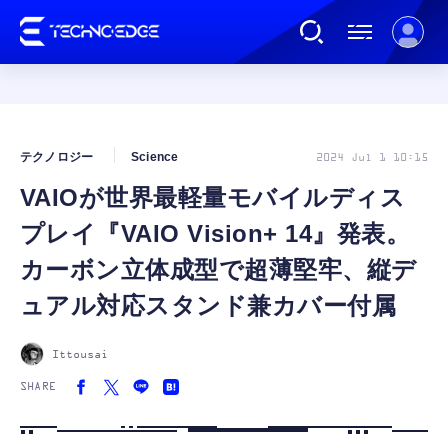
連載
テクノロジー
Science
2024 Jul 1 10:15
VAIOが世界最軽量モバイルディス
AI
プレイ『VAIO Vision+ 14』発表。
ガジェット
カーボン立体成型で超薄堅牢、縦デ
ュアル対応スタンド兼カバー付属
ゲーム
Ittousai
カルチャー
SHARE
公式ストア