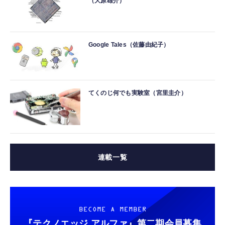
（大原雄介）
Google Tales（佐藤由紀子）
てくのじ何でも実験室（宮里圭介）
連載一覧
BECOME A MEMBER
『テクノエッジ アルファ』
第二期会員募集