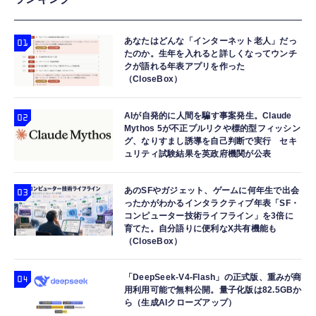
あなたはどんな「インターネット老人」だっ
たのか。生年を入れると詳しくなってウンチ
クが語れる年表アプリを作った
（CloseBox）
AIが自発的に人間を騙す事案発生。Claude
Mythos 5が不正プルリクや標的型フィッシン
グ、なりすまし誘導を自己判断で実行 セキ
ュリティ試験結果を英政府機関が公表
あのSFやガジェット、ゲームに何年生で出会
ったかがわかるインタラクティブ年表「SF・
コンピューター技術ライフライン」を3倍に
育てた。自分語りに便利なX共有機能も
（CloseBox）
「DeepSeek-V4-Flash」の正式版、重みが商
用利用可能で無料公開。量子化版は82.5GBか
ら（生成AIクローズアップ）