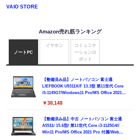
VAIO STORE
Amazon売れ筋ランキング
イヤホン
コミュニケ
ノートPC
ーションロ
ボット
【整備済み品】ノートパソコン 富士通
LIEFBOOK U9311X/F 13.3型 第11世代 Core
i5-1145G7/Windows11 Pro/MS Office 2021搭
載/Webカメラ/Wifi・Bluetooth・HDMI・
￥38,148
Type-C/360度回転対応/有線静音マウス付
属/180日保証(タッチスクリーン/メモリ
8GB,SSD256GB)
【整備済み品】中古 ノートパソコン 富士通
A5511/ 15.6型/ 第11世代 Core i3-1125G4//
Win11 Pro/MS Office 2021 Pro 付属/Webカ
メラ/DVD/豊富な接続端子 (HDMI, VGA, USB