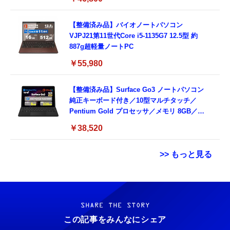
ド付き (整備済み品)
【整備済み品】バイオノートパソコン
VJPJ21第11世代Core i5-1135G7 12.5型 約
887g超軽量ノートPC
￥55,980
【整備済み品】Surface Go3 ノートパソコン
純正キーボード付き／10型マルチタッチ／
Pentium Gold プロセッサ／メモリ 8GB／
SSD 128GB／Windows11 Office／WiFi-6
￥38,520
Bluetooth5.0／USB-C／1080p顔認証カメラ
>> もっと見る
Grithope イヤホン タイプC【2026新モデル
霊界コミュニケーションロボット BAKETAN
耐久性】 有線イヤホン マイク付き HiFi音質
WARASHI ばけたん ワラシ 改 KAI
ノイズ低減 重低音 遅延なし
SHARE THE STORY
￥5,400
この記事をみんなにシェア
￥949