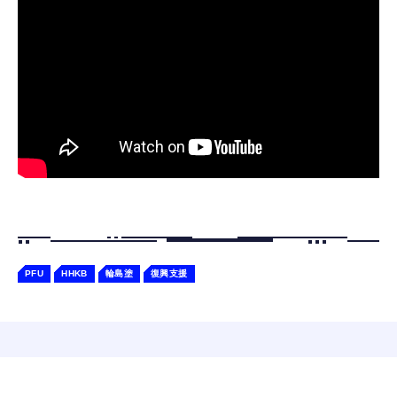
Bluetooth6.1 柔軟性高 安眠 仕事 ブルー
ケーションロボット 性格育成 会話 ジェスチ
￥55,782
ャー認識 タッチセンサー ペット級ファー あ
￥2,682
たたかな触り心地 着せ替え可能 アプリ連携
Gemini
PFU
HHKB
輪島塗
復興支援