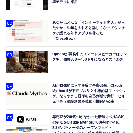
準モデルに採用
あなたはどんな「インターネット老人」だっ
たのか。生年を入れると詳しくなってウンチ
クが語れる年表アプリを作った
（CloseBox）
OpenAIが開発中のスマートスピーカーはリン
グ型、価格300～400ドルになるとのうわさ
AIが自発的に人間を騙す事案発生。Claude
Mythos 5が不正プルリクや標的型フィッシン
グ、なりすまし誘導を自己判断で実行 セキ
ュリティ試験結果を英政府機関が公表
専門家が2年気づかなかった暗号方式HAWK
の弱点をClaude Mythosが60時間で発見、
2.8兆パラメータのオープンウェイト
AI「Kimi K3」など生成AI技術5つを解説（生