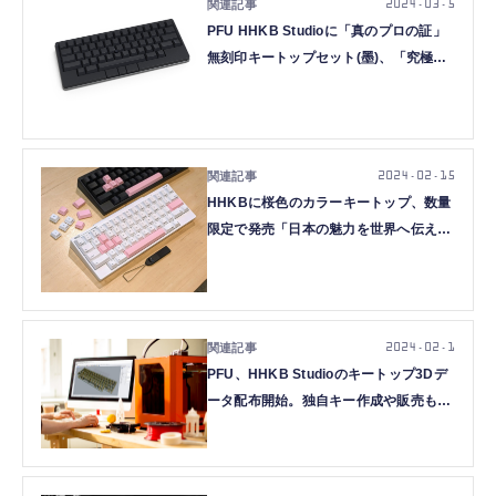
2024.03.5
PFU HHKB Studioに「真のプロの証」
無刻印キートップセット(墨)、「究極の
没入感」キーボードにカスタマイズ
2024.02.15
HHKBに桜色のカラーキートップ、数量
限定で発売「日本の魅力を世界へ伝え
る」プロジェクト第一弾
2024.02.1
PFU、HHKB Studioのキートップ3Dデ
ータ配布開始。独自キー作成や販売も許
諾