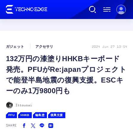
連載
ガジェット
アクセサリ
2024 Jun 27 13:54
132万円の漆塗りHHKBキーボード
AI
発売。PFUがRe:japanプロジェクト
ガジェット
で能登半島地震の復興支援。ESCキ
ーのみ1万9800円も
ゲーム
Ittousai
カルチャー
PFU
HHKB
輪島塗
復興支援
SHARE
公式ストア