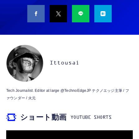
CASIO Moflin(モフリン）シルバー PE-
タイプc 寝ホンイヤホン 寝ホン type-c 有線
M10SR AIペット（コミュニケーションロボッ
睡眠用イヤホン 【音質強化バージョン
ト）
iPhone 15/16/17対応】横向きに寝ると耳が圧
迫されない ソフトシリコンで柔らかい 超軽量
￥53,900
￥2,199
超小型 外部ノイズ遮断 音質良い リモコン マ
イク付き 安眠 仕事 勉強 通勤通学最適（黑-
CASIO Moflin(モフリン）ゴールドPE-
typec）
Lightning to 3.5mm イヤホンジャック 変換
M10GD AIペット（コミュニケーションロボ
MFi認証 【ハイレゾ音質】 内蔵DAC 遅延な
ット）
Ittousai
し 48ビット/96KHz 音量調節対応
￥53,900
￥999
霊界コミュニケーションロボット BAKETAN
【HIFI音質】iphone イヤホンジャック ライ
Tech Journalist. Editor at large @TechnoEdgeJP テクノエッジ主筆 / フ
WARASHI ばけたん ワラシ 桃 MOMO
トニング イヤホン 変換 MFI認証 4極 内蔵
ァウンダー / 火元
DAC 遅延なし 音量調節/音楽
￥5,400
￥999
ショート動画
【ペットロボット 】lopeto AI robot チャー
寝ホン 睡眠用イヤホン 寝ながら 痛くない 超
ジングベース付き ロペット 充電ベース付き
軽量2.8g ASMR推薦 ワイヤレス
感情成長型 AI搭載 ペットロボット コミュニ