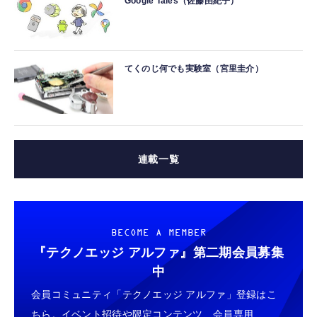
Google Tales（佐藤由紀子）
てくのじ何でも実験室（宮里圭介）
連載一覧
BECOME A MEMBER
『テクノエッジ アルファ』
第二期会員募集
中
会員コミュニティ「テクノエッジ アルファ」登録はこ
ちら。イベント招待や限定コンテンツ、会員専用