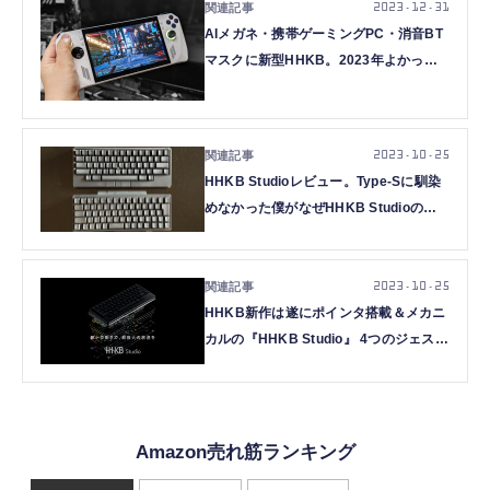
2023.12.31
AIメガネ・携帯ゲーミングPC・消音BT
マスクに新型HHKB。2023年よかった
もの10選＋1 (Ittousai)
2023.10.25
HHKB Studioレビュー。Type-Sに馴染
めなかった僕がなぜHHKB Studioの軍
門に降ったのか（本田雅一）
2023.10.25
HHKB新作は遂にポインタ搭載＆メカニ
カルの『HHKB Studio』 4つのジェスチ
ャパッドでクリエイター向けにも
Amazon売れ筋ランキング