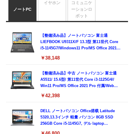
イヤホン
コミュニケ
ノートPC
ーションロ
ボット
【整備済み品】ノートパソコン 富士通
LIEFBOOK U9311X/F 13.3型 第11世代 Core
i5-1145G7/Windows11 Pro/MS Office 2021搭
載/Webカメラ/Wifi・Bluetooth・HDMI・
￥38,148
Type-C/360度回転対応/有線静音マウス付
属/180日保証(タッチスクリーン/メモリ
8GB,SSD256GB)
【整備済み品】中古 ノートパソコン 富士通
A5511/ 15.6型/ 第11世代 Core i3-1125G4//
Win11 Pro/MS Office 2021 Pro 付属/Webカ
メラ/DVD/豊富な接続端子 (HDMI, VGA, USB
￥42,398
3.0)/ 有線静音マウス付属/ 180日保証（メモリ
16GB,SSD512GB）
DELL ノートパソコン Office搭载 Latitude
5320,13.3インチ 軽量 パソコン 8GB SSD
256GB Core i5-1145G7, デル laptop
windows 11,中古 ノートPC 日本語キーボー
￥46,800