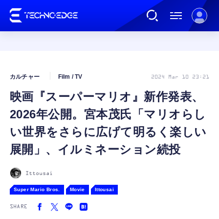
連載
カルチャー
Film / TV
2024 Mar 10 23:21
映画『スーパーマリオ』新作発表、
AI
2026年公開。宮本茂氏「マリオらし
ガジェット
い世界をさらに広げて明るく楽しい
展開」、イルミネーション続投
ゲーム
Ittousai
カルチャー
Super Mario Bros.
Movie
Ittousai
SHARE
公式ストア