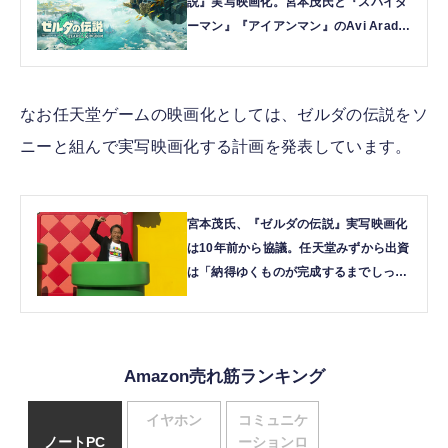
説』実写映画化。宮本茂氏と『スパイダ
ーマン』『アイアンマン』のAvi Arad氏
共同プロデュース | テクノエッジ
TechnoEdge
なお任天堂ゲームの映画化としては、ゼルダの伝説をソ
ニーと組んで実写映画化する計画を発表しています。
宮本茂氏、『ゼルダの伝説』実写映画化
は10年前から協議。任天堂みずから出資
は「納得ゆくものが完成するまでしっか
り支える」ため | テクノエッジ
TechnoEdge
Amazon売れ筋ランキング
イヤホン
コミュニケ
ノートPC
ーションロ