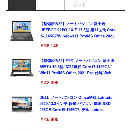
ボット
【整備済み品】ノートパソコン 富士通
LIEFBOOK U9311X/F 13.3型 第11世代 Core
i5-1145G7/Windows11 Pro/MS Office 2021搭
載/Webカメラ/Wifi・Bluetooth・HDMI・
￥38,148
Type-C/360度回転対応/有線静音マウス付
属/180日保証(タッチスクリーン/メモリ
8GB,SSD256GB)
【整備済み品】中古 ノートパソコン 富士通
A5511/ 15.6型/ 第11世代 Core i3-1125G4//
Win11 Pro/MS Office 2021 Pro 付属/Webカ
メラ/DVD/豊富な接続端子 (HDMI, VGA, USB
￥42,398
3.0)/ 有線静音マウス付属/ 180日保証（メモリ
16GB,SSD512GB）
DELL ノートパソコン Office搭载 Latitude
5320,13.3インチ 軽量 パソコン 8GB SSD
256GB Core i5-1145G7, デル laptop
windows 11,中古 ノートPC 日本語キーボー
￥46,800
ド付き (整備済み品)