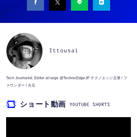
M10SR AIペット（コミュニケーションロボッ
睡眠用イヤホン 【音質強化バージョン
ト）
iPhone 15/16/17対応】横向きに寝ると耳が圧
迫されない ソフトシリコンで柔らかい 超軽量
￥53,900
￥2,199
超小型 外部ノイズ遮断 音質良い リモコン マ
イク付き 安眠 仕事 勉強 通勤通学最適（黑-
CASIO Moflin(モフリン）ゴールドPE-
typec）
Lightning to 3.5mm イヤホンジャック 変換
M10GD AIペット（コミュニケーションロボ
MFi認証 【ハイレゾ音質】 内蔵DAC 遅延な
ット）
Ittousai
し 48ビット/96KHz 音量調節対応
￥53,900
￥999
霊界コミュニケーションロボット BAKETAN
【HIFI音質】iphone イヤホンジャック ライ
Tech Journalist. Editor at large @TechnoEdgeJP テクノエッジ主筆 / フ
WARASHI ばけたん ワラシ 桃 MOMO
トニング イヤホン 変換 MFI認証 4極 内蔵
ァウンダー / 火元
DAC 遅延なし 音量調節/音楽
￥5,400
￥999
ショート動画
【ペットロボット 】lopeto AI robot チャー
寝ホン 睡眠用イヤホン 寝ながら 痛くない 超
ジングベース付き ロペット 充電ベース付き
軽量2.8g ASMR推薦 ワイヤレス
感情成長型 AI搭載 ペットロボット コミュニ
Bluetooth6.1 柔軟性高 安眠 仕事 ブルー
ケーションロボット 性格育成 会話 ジェスチ
￥55,782
ャー認識 タッチセンサー ペット級ファー あ