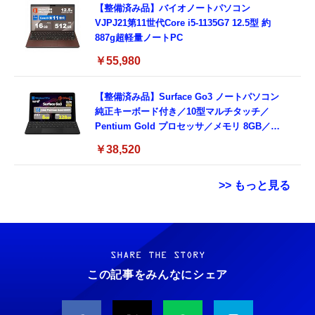
【整備済み品】バイオノートパソコン
VJPJ21第11世代Core i5-1135G7 12.5型 約
887g超軽量ノートPC
￥55,980
【整備済み品】Surface Go3 ノートパソコン
純正キーボード付き／10型マルチタッチ／
Pentium Gold プロセッサ／メモリ 8GB／
SSD 128GB／Windows11 Office／WiFi-6
￥38,520
Bluetooth5.0／USB-C／1080p顔認証カメラ
>> もっと見る
Grithope イヤホン タイプC【2026新モデル
霊界コミュニケーションロボット BAKETAN
耐久性】 有線イヤホン マイク付き HiFi音質
WARASHI ばけたん ワラシ 改 KAI
ノイズ低減 重低音 遅延なし
SHARE THE STORY
￥5,400
この記事をみんなにシェア
￥949
CASIO Moflin(モフリン）シルバー PE-
タイプc 寝ホンイヤホン 寝ホン type-c 有線