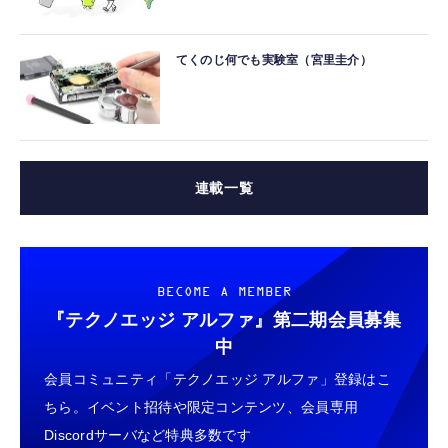
てくのじ何でも実験室（宮里圭介）
連載一覧
BECOME A MEMBER
『テクノエッジ アルファ』
第二期会員募集
中
会員コミュニティ「テクノエッジ アルファ」登録はこ
ちら。イベント招待や限定コンテンツ、会員専用
Discordサーバなど特典多数です