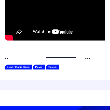
￥2,682
たたかな触り心地 着せ替え可能 アプリ連携
Gemini
Super Mario Bros.
Movie
Ittousai