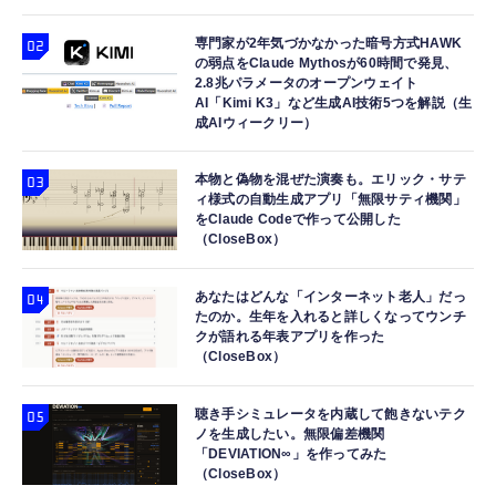
専門家が2年気づかなかった暗号方式HAWK
の弱点をClaude Mythosが60時間で発見、
2.8兆パラメータのオープンウェイト
AI「Kimi K3」など生成AI技術5つを解説（生
成AIウィークリー）
本物と偽物を混ぜた演奏も。エリック・サテ
ィ様式の自動生成アプリ「無限サティ機関」
をClaude Codeで作って公開した
（CloseBox）
あなたはどんな「インターネット老人」だっ
たのか。生年を入れると詳しくなってウンチ
クが語れる年表アプリを作った
（CloseBox）
聴き手シミュレータを内蔵して飽きないテク
ノを生成したい。無限偏差機関
「DEVIATION∞」を作ってみた
（CloseBox）