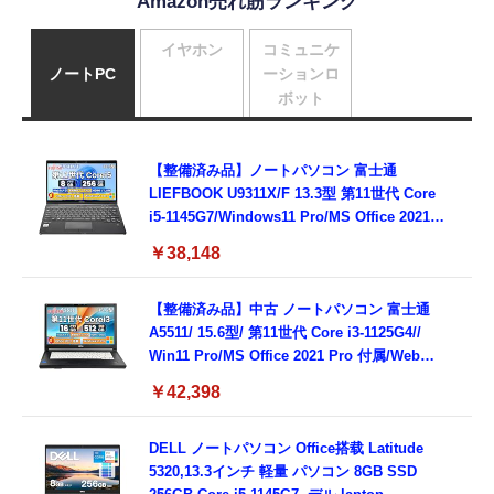
Amazon売れ筋ランキング
イヤホン
コミュニケ
ノートPC
ーションロ
ボット
【整備済み品】ノートパソコン 富士通
LIEFBOOK U9311X/F 13.3型 第11世代 Core
i5-1145G7/Windows11 Pro/MS Office 2021搭
載/Webカメラ/Wifi・Bluetooth・HDMI・
￥38,148
Type-C/360度回転対応/有線静音マウス付
属/180日保証(タッチスクリーン/メモリ
8GB,SSD256GB)
【整備済み品】中古 ノートパソコン 富士通
A5511/ 15.6型/ 第11世代 Core i3-1125G4//
Win11 Pro/MS Office 2021 Pro 付属/Webカ
メラ/DVD/豊富な接続端子 (HDMI, VGA, USB
￥42,398
3.0)/ 有線静音マウス付属/ 180日保証（メモリ
16GB,SSD512GB）
DELL ノートパソコン Office搭载 Latitude
5320,13.3インチ 軽量 パソコン 8GB SSD