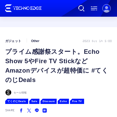
連載
ガジェット
Other
2023 Oct 14 5:00
プライム感謝祭スタート。Echo
AI
Show 5やFire TV Stickなど
ガジェット
Amazonデバイスが超特価に #てく
のじDeals
ゲーム
セール情報
カルチャー
てくのじDeals
Sale
Discount
Echo
Fire TV
SHARE
公式ストア