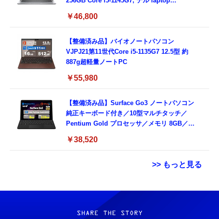
256GB Core i5-1145G7, デル laptop
windows 11,中古 ノートPC 日本語キーボー
￥46,800
ド付き (整備済み品)
【整備済み品】バイオノートパソコン
VJPJ21第11世代Core i5-1135G7 12.5型 約
887g超軽量ノートPC
￥55,980
【整備済み品】Surface Go3 ノートパソコン
純正キーボード付き／10型マルチタッチ／
Pentium Gold プロセッサ／メモリ 8GB／
SSD 128GB／Windows11 Office／WiFi-6
￥38,520
Bluetooth5.0／USB-C／1080p顔認証カメラ
>> もっと見る
Grithope イヤホン タイプC【2026新モデル
霊界コミュニケーションロボット BAKETAN
耐久性】 有線イヤホン マイク付き HiFi音質
WARASHI ばけたん ワラシ 改 KAI
ノイズ低減 重低音 遅延なし
SHARE THE STORY