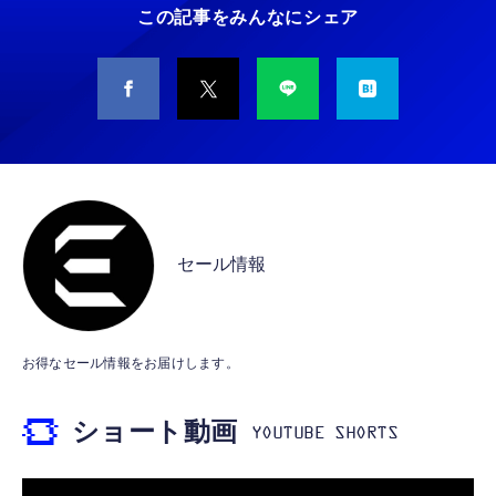
￥5,400
この記事をみんなにシェア
￥949
CASIO Moflin(モフリン）シルバー PE-
タイプc 寝ホンイヤホン 寝ホン type-c 有線
M10SR AIペット（コミュニケーションロボッ
睡眠用イヤホン 【音質強化バージョン
ト）
iPhone 15/16/17対応】横向きに寝ると耳が圧
迫されない ソフトシリコンで柔らかい 超軽量
￥53,900
￥2,199
超小型 外部ノイズ遮断 音質良い リモコン マ
イク付き 安眠 仕事 勉強 通勤通学最適（黑-
CASIO Moflin(モフリン）ゴールドPE-
typec）
Lightning to 3.5mm イヤホンジャック 変換
M10GD AIペット（コミュニケーションロボ
MFi認証 【ハイレゾ音質】 内蔵DAC 遅延な
ット）
セール情報
し 48ビット/96KHz 音量調節対応
￥53,900
￥999
霊界コミュニケーションロボット BAKETAN
【HIFI音質】iphone イヤホンジャック ライ
お得なセール情報をお届けします。
WARASHI ばけたん ワラシ 桃 MOMO
トニング イヤホン 変換 MFI認証 4極 内蔵
DAC 遅延なし 音量調節/音楽
￥5,400
ショート動画
￥999
【ペットロボット 】lopeto AI robot チャー