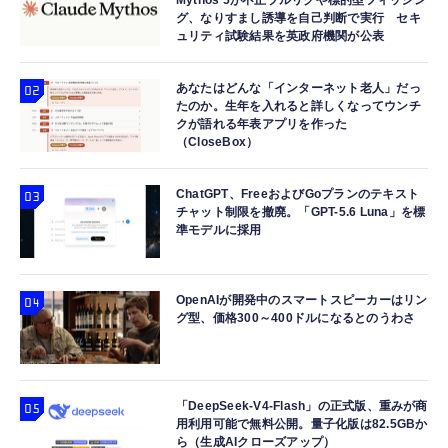
Mythos 5が不正プルリクや標的型フィッシン
グ、なりすまし誘導を自己判断で実行 セキ
ュリティ試験結果を英政府機関が公表
あなたはどんな「インターネット老人」だっ
たのか。生年を入れると詳しくなってウンチ
クが語れる年表アプリを作った
（CloseBox）
ChatGPT、FreeおよびGoプランのテキスト
チャット制限を撤廃。「GPT-5.6 Luna」を標
準モデルに採用
OpenAIが開発中のスマートスピーカーはリン
グ型、価格300～400ドルになるとのうわさ
「DeepSeek-V4-Flash」の正式版、重みが商
用利用可能で無料公開。量子化版は82.5GBか
ら（生成AIクローズアップ）