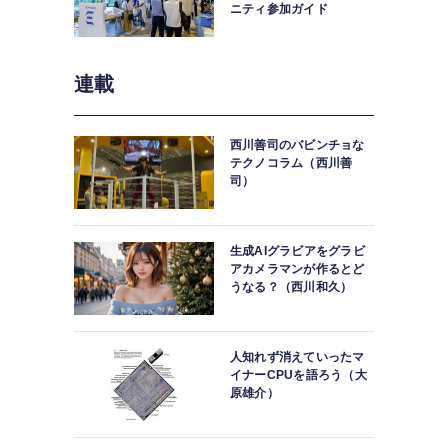
ニティ参加ガイド
連載
西川善司のバビンチョな
テクノコラム（西川善
司）
生成AIグラビアをグラビ
アカメラマンが作るとど
うなる？（西川和久）
人知れず消えていったマ
イナーCPUを語ろう（大
原雄介）