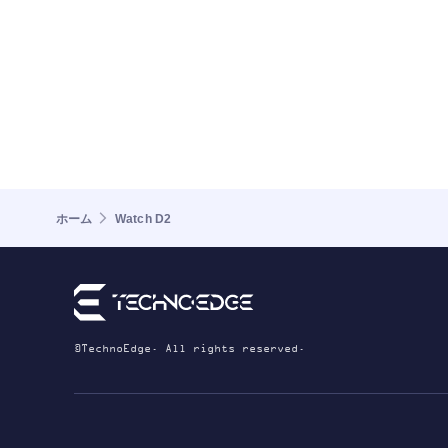
ホーム
Watch D2
©TechnoEdge. All rights reserved.