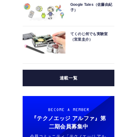
Google Tales（佐藤由紀
子）
てくのじ何でも実験室
（宮里圭介）
連載一覧
BECOME A MEMBER
『テクノエッジ アルファ』
第
二期会員募集中
会員コミュニティ「テクノエッジ アル