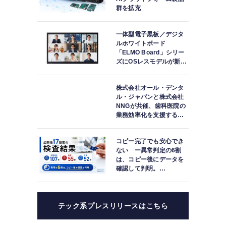
群を拡充
一体型電子黒板／デジタ
ルホワイトボード
「ELMO Board」シリー
ズにOSレスモデルが新登
場
株式会社オール・デンタ
ル・ジャパンと株式会社
NNGが共催、歯科医院の
業務効率化を支援する院
内一括管理システム
「PLUM CONNECT」を
コピー完了でも安心でき
紹介
ない ー異常判定の6割
は、コピー後にデータを
確認して判明。
「DATA119 Media
Test」利用者が任意提供
した判定済み107件を初
集計
テック系プレスリリースはこちら