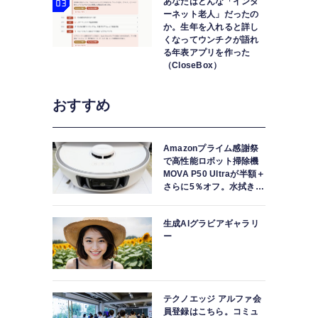
あなたはどんな「インタ
ーネット老人」だったの
か。生年を入れると詳し
くなってウンチクが語れ
る年表アプリを作った
（CloseBox）
おすすめ
Amazonプライム感謝祭
で高性能ロボット掃除機
MOVA P50 Ultraが半額＋
さらに5％オフ。水拭きモ
ップ自動洗浄・乾燥まで
対応ハイエンドモデル
生成AIグラビアギャラリ
ー
テクノエッジ アルファ会
員登録はこちら。コミュ