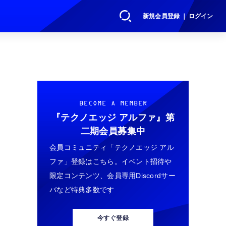
新規会員登録 ｜ ログイン
BECOME A MEMBER
『テクノエッジ アルファ』
第
二期会員募集中
会員コミュニティ「テクノエッジ アル
ファ」登録はこちら。イベント招待や
限定コンテンツ、会員専用Discordサー
バなど特典多数です
今すぐ登録